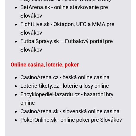
BetArena.sk - online stávkovanie pre
Slovákov
FightLive.sk - Oktagon, UFC a MMA pre
Slovákov
FutbalSpravy.sk – Futbalový portál pre
Slovákov
Online casina, loterie, poker
CasinoArena.cz - česká online casina
Loterie-tikety.cz - loterie a losy online
EncyklopedieHazardu.cz - hazardní hry
online
CasinoArena.sk - slovenská online casina
PokerOnline.sk - online poker pre Slovákov