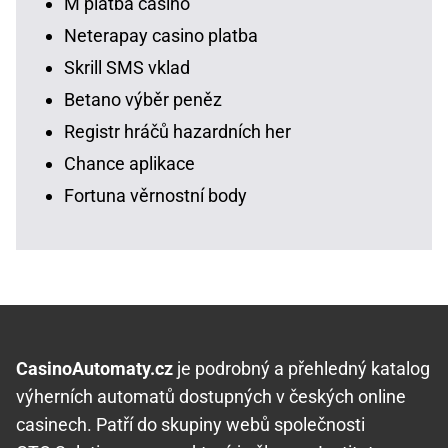
M platba casino
Neterapay casino platba
Skrill SMS vklad
Betano výběr peněz
Registr hráčů hazardních her
Chance aplikace
Fortuna věrnostní body
CasinoAutomaty.cz
je podrobný a přehledný katalog
výherních automatů dostupných v českých online
casinech. Patří do skupiny webů společnosti