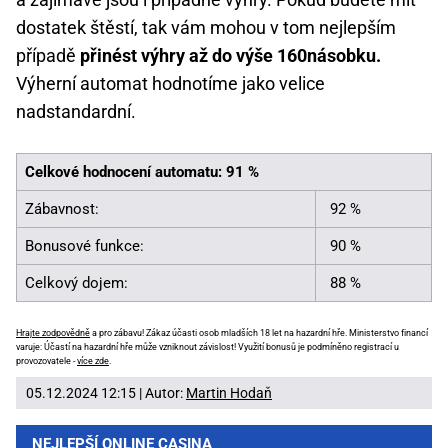
dostatek štěstí, tak vám mohou v tom nejlepším
případě
přinést výhry až do výše 160násobku.
Výherní automat hodnotíme jako velice
nadstandardní.
Celkové hodnocení automatu: 91 %
Zábavnost:
92 %
Bonusové funkce:
90 %
Celkový dojem:
88 %
Hrajte zodpovědně
a pro zábavu! Zákaz účasti osob mladších 18 let na hazardní hře. Ministerstvo financí
varuje: Účastí na hazardní hře může vzniknout závislost! Využití bonusů je podmíněno registrací u
provozovatele -
více zde
.
05.12.2024 12:15 | Autor:
Martin Hodaň
NEJLEPŠÍ ONLINE CASINA