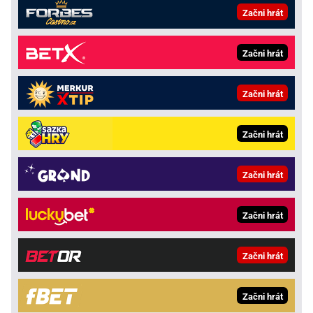
Začni hrát
Začni hrát
Začni hrát
Začni hrát
Začni hrát
Začni hrát
Začni hrát
Začni hrát