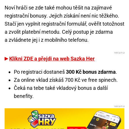
Noví hráči se zde také mohou těšit na zajímavé
registrační bonusy. Jejich získání není nic těžkého.
Stačí jen vyplnit registrační formulář, ověřit totožnost
a zvolit platební metodu. Celý postup je zdarma
a zvládnete jej i z mobilního telefonu.
Klikni ZDE a přejdi na web Sazka Her
Po registraci dostaneš
300 Kč bonus zdarma
.
Za online vklad získáš 700 Kč ve free spinech.
Čeká na tebe také vkladový bonus a další
benefity.