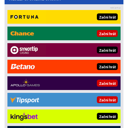
Začni hrát
Začni hrát
Začni hrát
Začni hrát
Začni hrát
Začni hrát
Začni hrát