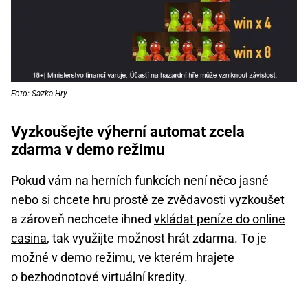
Foto: Sazka Hry
Vyzkoušejte výherní automat zcela
zdarma v demo režimu
Pokud vám na herních funkcích není něco jasné
nebo si chcete hru prostě ze zvědavosti vyzkoušet
a zároveň nechcete ihned
vkládat peníze do online
casina
, tak využijte možnost hrát zdarma. To je
možné v demo režimu, ve kterém hrajete
o bezhodnotové virtuální kredity.