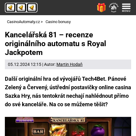
CasinoAutomaty.cz
>
Casino bonusy
Kancelářská 81 – recenze
originálního automatu s Royal
Jackpotem
05.12.2024 12:15 | Autor:
Martin Hodaň
Další originální hra od vývojářů Tech4Bet. Pánové
Zelený a Červený, ústřední postavičky online casina
Sazka Hry, nás tentokrát nechají nahlédnout přímo
do své kanceláře. Na co se můžeme těšit?