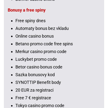
Bonusy a free spiny
Free spiny dnes
Automaty bonus bez vkladu
Online casino bonus
Betano promo code free spins
Merkur casino promo code
Luckybet promo code
Betor casino bonus code
Sazka bonusovy kod
SYNOTTIP Benefit body
20 EUR za registraci
Free 7 € registrace
Tokyo casino promo code