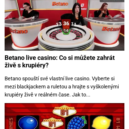
Betano live casino: Co si můžete zahrát
živě s krupiéry?
Betano spouští své vlastní live casino. Vyberte si
mezi blackjackem a ruletou a hrajte s vyškolenými
krupiéry živě v reálném čase. Jak to...