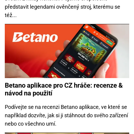
představit legendami ověnčený stroj, kterému se
též...
Betano aplikace pro CZ hráče: recenze &
návod na použití
Podívejte se na recenzi Betano aplikace, ve které se
například dozvíte, jak si ji stáhnout do svého zařízení
nebo co všechno umí.