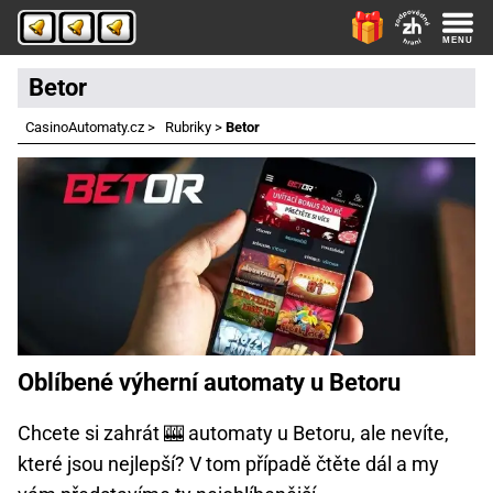
Betor
CasinoAutomaty.cz
>
Rubriky
>
Betor
Oblíbené výherní automaty u Betoru
Chcete si zahrát 🎰 automaty u Betoru, ale nevíte,
které jsou nejlepší? V tom případě čtěte dál a my