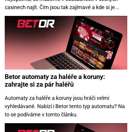
casinech najít. Čím jsou tak zajímavé a kde si je...
Betor automaty za haléře a koruny:
zahrajte si za pár haléřů
Automaty za haléře a koruny jsou hráči velmi
vyhledávané. Nabízí i Betor tento typ automatu? Na
to se podíváme v tomto článku.