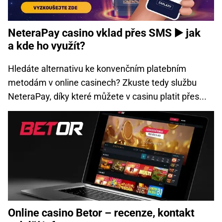
NeteraPay casino vklad přes SMS ▶️ jak
a kde ho využít?
Hledáte alternativu ke konvenčním platebním
metodám v online casinech? Zkuste tedy službu
NeteraPay, díky které můžete v casinu platit přes...
Online casino Betor – recenze, kontakt