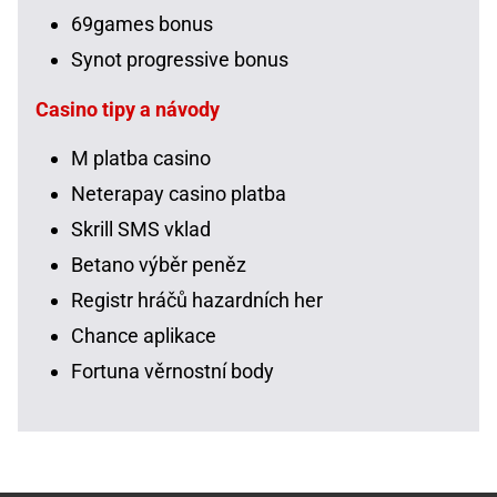
69games bonus
Synot progressive bonus
Casino tipy a návody
M platba casino
Neterapay casino platba
Skrill SMS vklad
Betano výběr peněz
Registr hráčů hazardních her
Chance aplikace
Fortuna věrnostní body