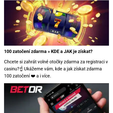
100 zatočení zdarma » KDE a JAK je získat?
Chcete si zahrát volné otočky zdarma za registraci v
casinu?☝️ Ukážeme vám, kde a jak získat zdarma
100 zatočení ❤️ a i více.