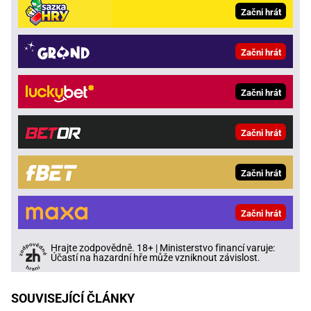
Začni hrát
Začni hrát
Začni hrát
Začni hrát
Začni hrát
Začni hrát
Hrajte zodpovědně. 18+ | Ministerstvo financí varuje:
Účastí na hazardní hře může vzniknout závislost.
SOUVISEJÍCÍ ČLÁNKY