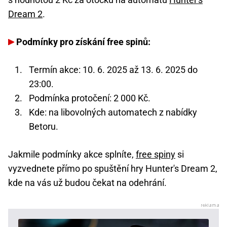
Dream 2
.
Podmínky pro získání free spinů:
Termín akce: 10. 6. 2025 až 13. 6. 2025 do
23:00.
Podmínka protočení: 2 000 Kč.
Kde: na libovolných automatech z nabídky
Betoru.
Jakmile podmínky akce splníte,
free spiny
si
vyzvednete přímo po spuštění hry Hunter's Dream 2,
kde na vás už budou čekat na odehrání.