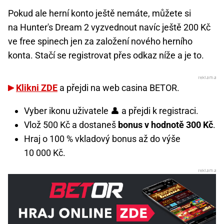
Pokud ale herní konto ještě nemáte, můžete si
na Hunter's Dream 2 vyzvednout navíc ještě 200 Kč
ve free spinech jen za založení nového herního
konta. Stačí se registrovat přes odkaz níže a je to.
Klikni ZDE
a přejdi na web casina BETOR.
Vyber ikonu uživatele 👤 a přejdi k registraci.
Vlož 500 Kč a dostaneš
bonus v hodnotě 300 Kč
.
Hraj o 100 % vkladový bonus až do výše
10 000 Kč.