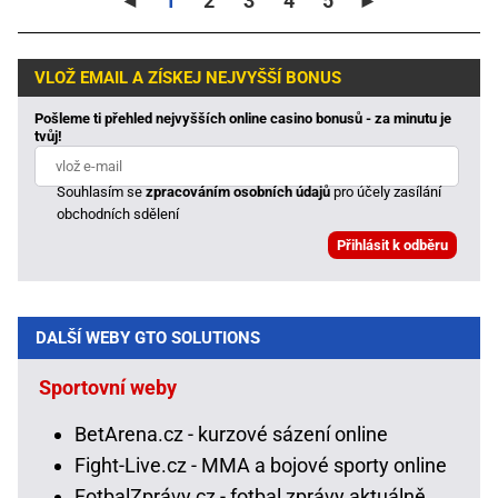
◄
1
2
3
4
5
►
VLOŽ EMAIL A ZÍSKEJ NEJVYŠŠÍ BONUS
Pošleme ti přehled nejvyšších online casino bonusů - za minutu je
tvůj!
Souhlasím se
zpracováním osobních údajů
pro účely zasílání
obchodních sdělení
DALŠÍ WEBY GTO SOLUTIONS
Sportovní weby
BetArena.cz - kurzové sázení online
Fight-Live.cz - MMA a bojové sporty online
FotbalZprávy.cz - fotbal zprávy aktuálně