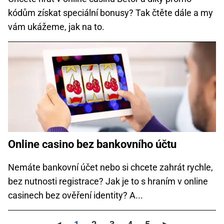
kódům získat speciální bonusy? Tak čtěte dále a my
vám ukážeme, jak na to.
Online casino bez bankovního účtu
Nemáte bankovní účet nebo si chcete zahrát rychle,
bez nutnosti registrace? Jak je to s hraním v online
casinech bez ověření identity? A...