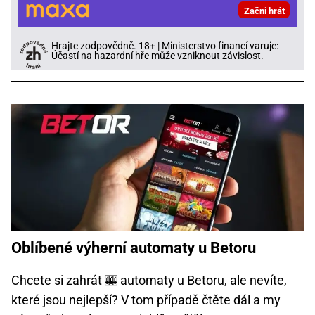
Začni hrát
Hrajte zodpovědně. 18+ | Ministerstvo financí varuje:
Účastí na hazardní hře může vzniknout závislost.
Oblíbené výherní automaty u Betoru
Chcete si zahrát 🎰 automaty u Betoru, ale nevíte,
které jsou nejlepší? V tom případě čtěte dál a my