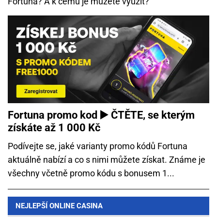
Fortuna? A k čemu je můžete využít?
Fortuna promo kod ▶️ ČTĚTE, se kterým
získáte až 1 000 Kč
Podívejte se, jaké varianty promo kódů Fortuna
aktuálně nabízí a co s nimi můžete získat. Známe je
všechny včetně promo kódu s bonusem 1...
NEJLEPŠÍ ONLINE CASINA