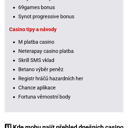
69games bonus
Synot progressive bonus
Casino tipy a návody
M platba casino
Neterapay casino platba
Skrill SMS vklad
Betano výběr peněz
Registr hráčů hazardních her
Chance aplikace
Fortuna věrnostní body
1️⃣ Kde mohu najít přehled dnešních casino