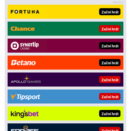
Začni hrát
Začni hrát
Začni hrát
Začni hrát
Začni hrát
Začni hrát
Začni hrát
Začni hrát