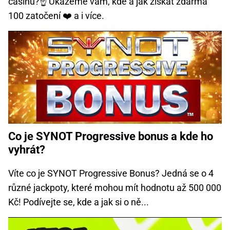
casinu?☝️ Ukážeme vám, kde a jak získat zdarma
100 zatočení ❤️ a i více.
Co je SYNOT Progressive bonus a kde ho
vyhrát?
Víte co je SYNOT Progressive Bonus? Jedná se o 4
různé jackpoty, které mohou mít hodnotu až 500 000
Kč! Podívejte se, kde a jak si o ně...