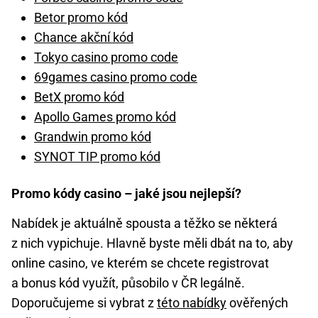
Betor promo kód
Chance akční kód
Tokyo casino promo code
69games casino promo code
BetX promo kód
Apollo Games promo kód
Grandwin promo kód
SYNOT TIP promo kód
Promo kódy casino – jaké jsou nejlepší?
Nabídek je aktuálně spousta a těžko se některá
z nich vypichuje. Hlavně byste měli dbát na to, aby
online casino, ve kterém se chcete registrovat
a bonus kód využít, působilo v ČR legálně.
Doporučujeme si vybrat z
této nabídky
ověřených