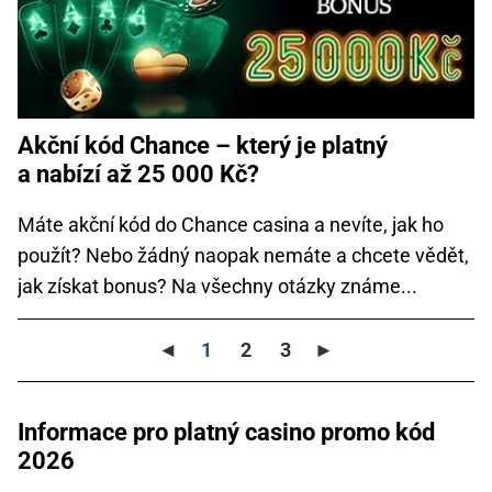
Akční kód Chance – který je platný
a nabízí až 25 000 Kč?
Máte akční kód do Chance casina a nevíte, jak ho
použít? Nebo žádný naopak nemáte a chcete vědět,
jak získat bonus? Na všechny otázky známe...
◄
1
2
3
►
Informace pro platný casino promo kód
2026