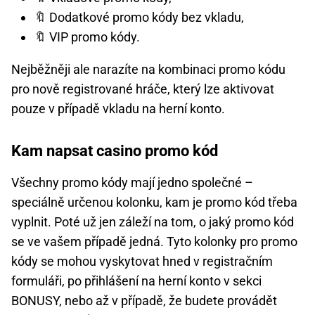
🔖 Dodatkové promo kódy bez vkladu,
🔖 VIP promo kódy.
Nejběžněji ale narazíte na kombinaci promo kódu
pro nově registrované hráče, který lze aktivovat
pouze v případě vkladu na herní konto.
Kam napsat casino promo kód
Všechny promo kódy mají jedno společné –
speciálně určenou kolonku, kam je promo kód třeba
vyplnit. Poté už jen záleží na tom, o jaký promo kód
se ve vašem případě jedná. Tyto kolonky pro promo
kódy se mohou vyskytovat hned v registračním
formuláři, po přihlášení na herní konto v sekci
BONUSY, nebo až v případě, že budete provádět