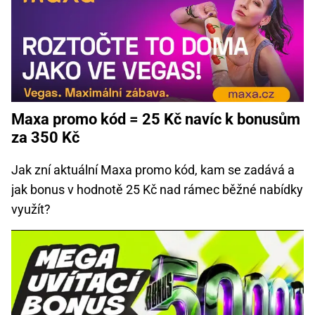
Maxa promo kód = 25 Kč navíc k bonusům
za 350 Kč
Jak zní aktuální Maxa promo kód, kam se zadává a
jak bonus v hodnotě 25 Kč nad rámec běžné nabídky
využít?