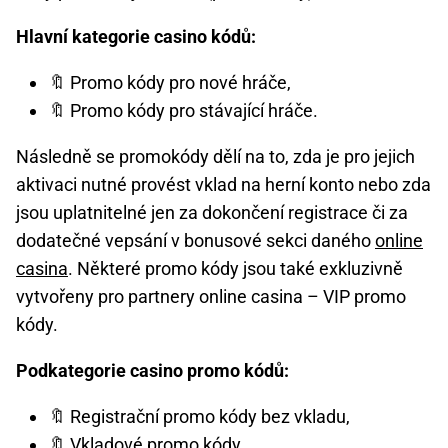
Hlavní kategorie casino kódů:
🔖 Promo kódy pro nové hráče,
🔖 Promo kódy pro stávající hráče.
Následně se promokódy dělí na to, zda je pro jejich
aktivaci nutné provést vklad na herní konto nebo zda
jsou uplatnitelné jen za dokončení registrace či za
dodatečné vepsání v bonusové sekci daného
online
casina
. Některé promo kódy jsou také exkluzivně
vytvořeny pro partnery online casina – VIP promo
kódy.
Podkategorie casino promo kódů:
🔖 Registrační promo kódy bez vkladu,
🔖 Vkladové promo kódy,