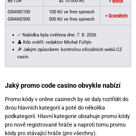
BETOR
až 10 000 Kč
»
Betor
GRAND100
100 Kč ve free spinech
»
Grandwin
GRAND500
500 Kč ve free spinech
✅ Nabídka byla ověřena dne: 7. 8. 2026
👤 Kdo ověřil: redaktor Michal Foltýn
🔎 Jakým způsobem: kontrolou oficiálních webů CZ
casin
Jaký promo code casino obvykle nabízí
Promo kódy v online casinech by se daly roztřídit do
dvou hlavních kategorií a poté do několika
podkategorií. Hlavní kategorie obsahuje promo kódy
pro nově registrované hráče a naproti tomu promo
kódy pro stávající hráče (pro všechny).