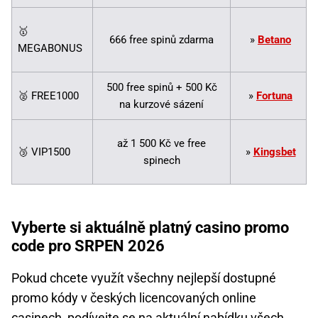
🥇
666 free spinů zdarma
»
Betano
MEGABONUS
500 free spinů + 500 Kč
🥈 FREE1000
»
Fortuna
na kurzové sázení
až 1 500 Kč ve free
🥉 VIP1500
»
Kingsbet
spinech
Vyberte si aktuálně platný casino promo
code pro SRPEN 2026
Pokud chcete využít všechny nejlepší dostupné
promo kódy v českých licencovaných online
casinech, podívejte se na aktuální nabídku všech