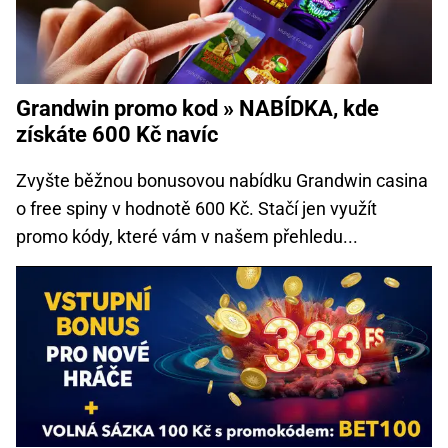
Grandwin promo kod » NABÍDKA, kde
získáte 600 Kč navíc
Zvyšte běžnou bonusovou nabídku Grandwin casina
o free spiny v hodnotě 600 Kč. Stačí jen využít
promo kódy, které vám v našem přehledu...