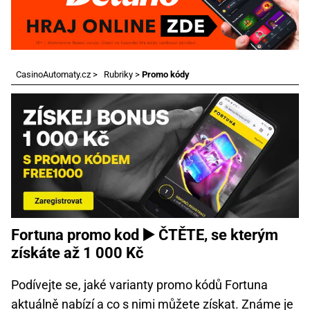
CasinoAutomaty.cz
>
Rubriky
>
Promo kódy
Fortuna promo kod ▶️ ČTĚTE, se kterým
získáte až 1 000 Kč
Podívejte se, jaké varianty promo kódů Fortuna
aktuálně nabízí a co s nimi můžete získat. Známe je