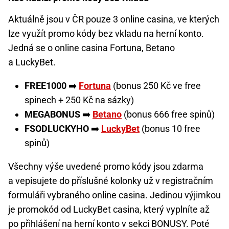
Aktuálně jsou v ČR pouze 3 online casina, ve kterých
lze využít promo kódy bez vkladu na herní konto.
Jedná se o online casina Fortuna, Betano
a LuckyBet.
FREE1000
➡️
Fortuna
(bonus 250 Kč ve free
spinech + 250 Kč na sázky)
MEGABONUS
➡️
Betano
(bonus 666 free spinů)
FSODLUCKYHO
➡️
LuckyBet
(bonus 10 free
spinů)
Všechny výše uvedené promo kódy jsou zdarma
a vepisujete do příslušné kolonky už v registračním
formuláři vybraného online casina. Jedinou výjimkou
je promokód od LuckyBet casina, který vyplníte až
po přihlášení na herní konto v sekci BONUSY. Poté