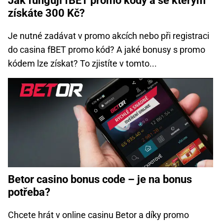
Jak fungují fBET promo kódy a se kterým
získáte 300 Kč?
Je nutné zadávat v promo akcích nebo při registraci
do casina fBET promo kód? A jaké bonusy s promo
kódem lze získat? To zjistíte v tomto...
Betor casino bonus code – je na bonus
potřeba?
Chcete hrát v online casinu Betor a díky promo