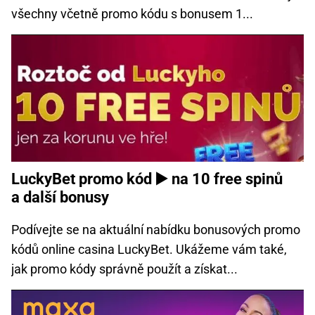
všechny včetně promo kódu s bonusem 1...
LuckyBet promo kód ▶️ na 10 free spinů
a další bonusy
Podívejte se na aktuální nabídku bonusových promo
kódů online casina LuckyBet. Ukážeme vám také,
jak promo kódy správně použít a získat...