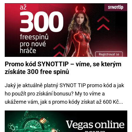
Promo kód SYNOTTIP – víme, se kterým
získáte 300 free spinů
Jaký je aktuálně platný SYNOT TIP promo kód a jak
ho použít pro získání bonusu? My to víme a
ukážeme vám, jak s promo kódy získat až 600 Kč...