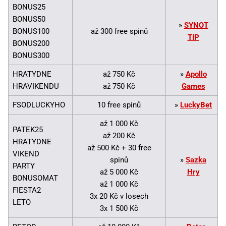
BONUS25
BONUS50
»
SYNOT
BONUS100
až 300 free spinů
TIP
BONUS200
BONUS300
HRATYDNE
až 750 Kč
»
Apollo
HRAVIKENDU
až 750 Kč
Games
FSODLUCKYHO
10 free spinů
»
LuckyBet
až 1 000 Kč
PATEK25
až 200 Kč
HRATYDNE
až 500 Kč + 30 free
VIKEND
spinů
»
Sazka
PARTY
až 5 000 Kč
Hry
BONUSOMAT
až 1 000 Kč
FIESTA2
3x 20 Kč v losech
LETO
3x 1 500 Kč