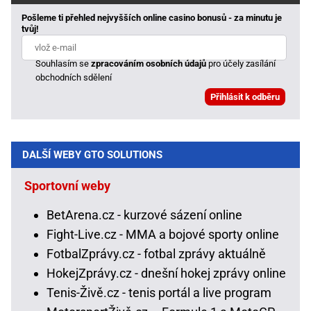
Pošleme ti přehled nejvyšších online casino bonusů - za minutu je
tvůj!
Souhlasím se
zpracováním osobních údajů
pro účely zasílání
obchodních sdělení
DALŠÍ WEBY GTO SOLUTIONS
Sportovní weby
BetArena.cz - kurzové sázení online
Fight-Live.cz - MMA a bojové sporty online
FotbalZprávy.cz - fotbal zprávy aktuálně
HokejZprávy.cz - dnešní hokej zprávy online
Tenis-Živě.cz - tenis portál a live program