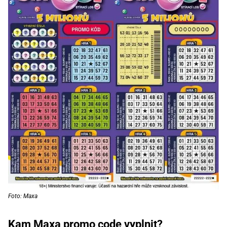
Foto: Maxa
Kam Maxa promo code vyplnit?