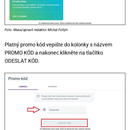
Foto: Maxa/upravil redaktor Michal Foltýn
Platný promo kód vepište do kolonky s názvem
PROMO KÓD a nakonec klikněte na tlačítko
ODESLAT KÓD.