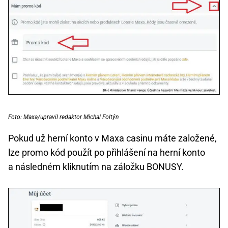
Foto: Maxa/upravil redaktor Michal Foltýn
Pokud už herní konto v Maxa casinu máte založené,
lze promo kód použít po přihlášení na herní konto
a následném kliknutím na záložku BONUSY.