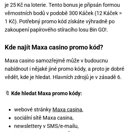
je 25 Kč na loterie. Tento bonus je připsán formou
věrnostních bodů v podobě 300 Káček (12 Káček =
1 Kč). Potřebný promo kód získáte výhradně po
zakoupení papírového stíracího losu Bin GO!.
Kde najít Maxa casino promo kód?
Maxa casino samozřejmě může v budoucnu
nabídnout i nějaké jiné promo kódy, a proto je dobré
vědět, kde je hledat. Hlavních zdrojů je v zásadě 6.
🔖
Kde hledat Maxa promo kódy:
webové stránky
Maxa casina
,
sociální sítě Maxa casina,
newslettery v SMS/e-mailu,