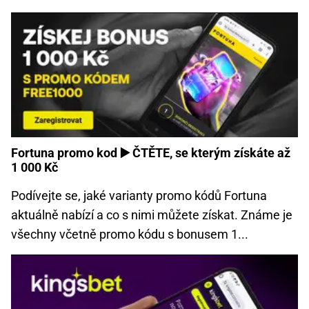
Fortuna promo kod ▶️ ČTĚTE, se kterým získáte až
1 000 Kč
Podívejte se, jaké varianty promo kódů Fortuna
aktuálně nabízí a co s nimi můžete získat. Známe je
všechny včetně promo kódu s bonusem 1...