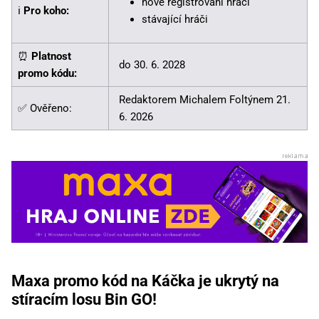
nově registrovaní hráči
ℹ️
Pro koho:
stávající hráči
⏰
Platnost
do 30. 6. 2028
promo kódu:
Redaktorem Michalem Foltýnem 21.
✅ Ověřeno:
6. 2026
Maxa promo kód na Káčka je ukrytý na
stíracím losu Bin GO!