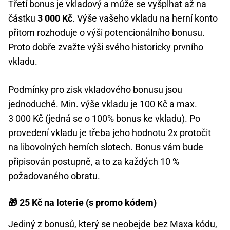
Třetí bonus je vkladový a může se vyšplhat až na
částku
3 000 Kč
. Výše vašeho vkladu na herní konto
přitom rozhoduje o výši potencionálního bonusu.
Proto dobře zvažte výši svého historicky prvního
vkladu.
Podmínky pro zisk vkladového bonusu jsou
jednoduché. Min. výše vkladu je 100 Kč a max.
3 000 Kč (jedná se o 100% bonus ke vkladu). Po
provedení vkladu je třeba jeho hodnotu 2x protočit
na libovolných herních slotech. Bonus vám bude
připisován postupně, a to za každých 10 %
požadovaného obratu.
🎁 25 Kč na loterie (s promo kódem)
Jediný z bonusů, který se neobejde bez Maxa kódu,