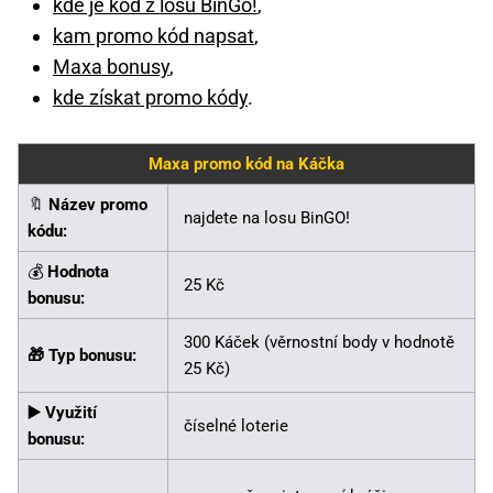
kde je kód z losu BinGo!
,
kam promo kód napsat
,
Maxa bonusy
,
kde získat promo kódy
.
Maxa promo kód na Káčka
🔖
Název promo
najdete na losu BinGO!
kódu:
💰
Hodnota
25 Kč
bonusu:
300 Káček (věrnostní body v hodnotě
🎁 Typ bonusu:
25 Kč)
▶️ Využití
číselné loterie
bonusu: