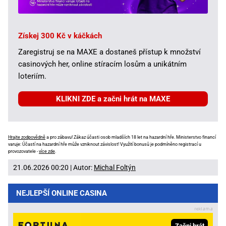
Získej 300 Kč v káčkách
Zaregistruj se na MAXE a dostaneš přístup k množství
casinových her, online stíracím losům a unikátním
loteriím.
KLIKNI ZDE a začni hrát na MAXE
Hrajte zodpovědně
a pro zábavu! Zákaz účasti osob mladších 18 let na hazardní hře. Ministerstvo financí
varuje: Účastí na hazardní hře může vzniknout závislost! Využití bonusů je podmíněno registrací u
provozovatele -
více zde
.
21.06.2026 00:20 | Autor:
Michal Foltýn
NEJLEPŠÍ ONLINE CASINA
Začni hrát