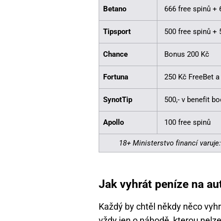
Betano
666 free spinů +
Tipsport
500 free spinů +
Chance
Bonus 200 Kč
Fortuna
250 Kč FreeBet a
SynotTip
500,- v benefit b
Apollo
100 free spinů
18+ Ministerstvo financí varuje
Jak vyhrát peníze na a
Každý by chtěl někdy něco vyhrá
vždy jen o náhodě, kterou nelze