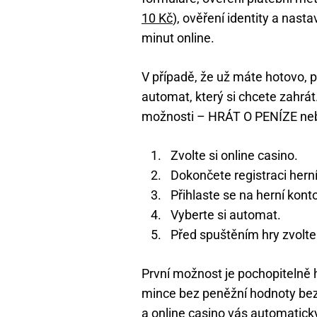
10 Kč
), ověření identity a nast
minut online.
V případě, že už máte hotovo, př
automat, který si chcete zahrát
možnosti – HRÁT O PENÍZE n
Zvolte si online casino.
Dokončete registraci hern
Přihlaste se na herní kont
Vyberte si automat.
Před spuštěním hry zvol
První možnost je pochopitelně hr
mince bez peněžní hodnoty bez 
a online casino vás automaticky