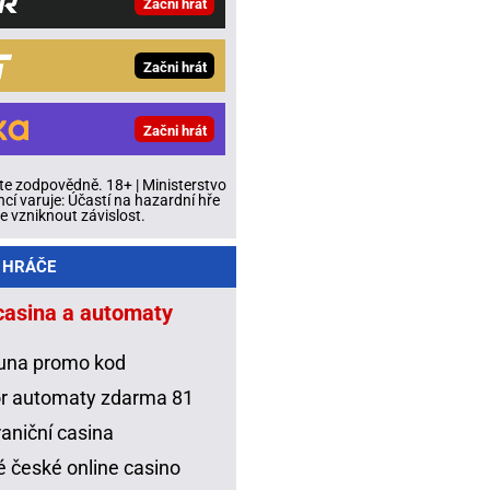
Začni hrát
Začni hrát
Začni hrát
te zodpovědně. 18+ | Ministerstvo
ncí varuje: Účastí na hazardní hře
 vzniknout závislost.
 HRÁČE
casina a automaty
una promo kod
r automaty zdarma 81
aniční casina
 české online casino