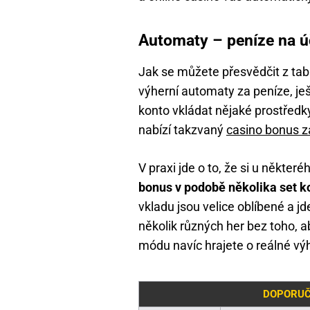
Automaty – peníze na ú
Jak se můžete přesvědčit z tabu
výherní automaty za peníze, j
konto vkládat nějaké prostředky
nabízí takzvaný
casino bonus za
V praxi jde o to, že si u někter
bonus v podobě několika set k
vkladu jsou velice oblíbené a jd
několik různých her bez toho, a
módu navíc hrajete o reálné výh
DOPORUČ