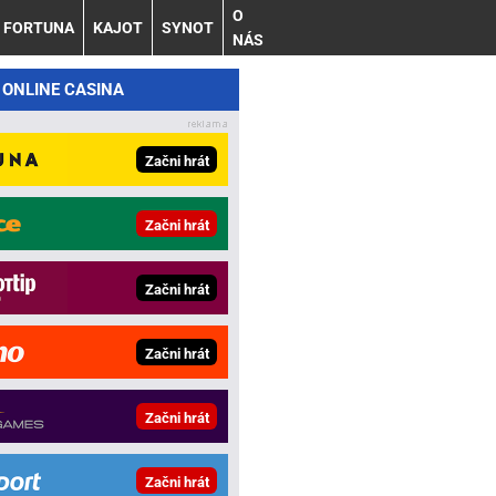
O
FORTUNA
KAJOT
SYNOT
NÁS
 ONLINE CASINA
Začni hrát
Začni hrát
Začni hrát
Začni hrát
Začni hrát
Začni hrát