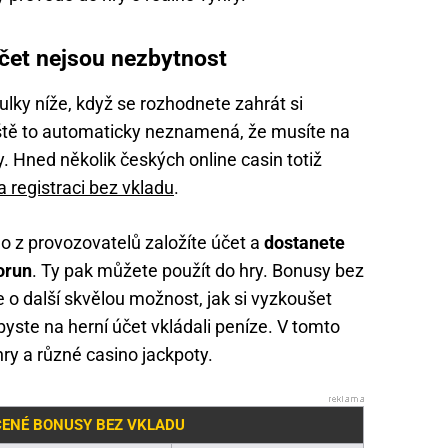
čet nejsou nezbytnost
lky níže, když se rozhodnete zahrát si
eště to automaticky neznamená, že musíte na
. Hned několik českých online casin totiž
 registraci bez vkladu
.
ého z provozovatelů založíte účet a
dostanete
orun
. Ty pak můžete použít do hry. Bonusy bez
e o další skvělou možnost, jak si vyzkoušet
byste na herní účet vkládali peníze. V tomto
ry a různé casino jackpoty.
ENÉ BONUSY BEZ VKLADU