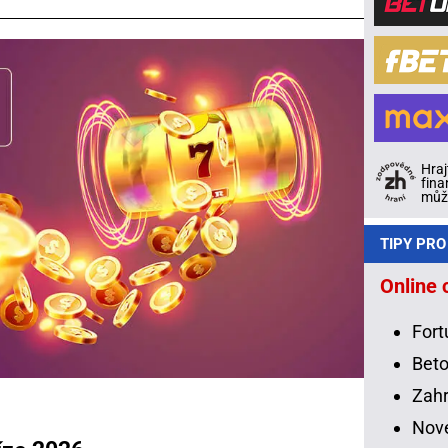
Hraj
fina
může
TIPY PRO
Online 
Fort
Beto
Zahr
Nové