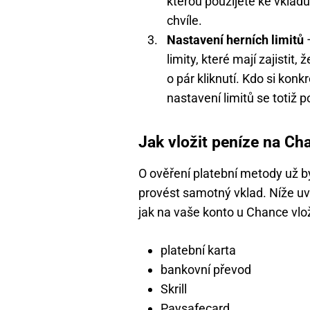
kterou použijete ke vkladu
chvíle.
Nastavení herních limitů
–
limity, které mají zajistit
o pár kliknutí. Kdo si kon
nastavení limitů se totiž po
Jak vložit peníze na C
O ověření platební metody už b
provést samotný vklad. Níže u
jak na vaše konto u Chance vlož
platební karta
bankovní převod
Skrill
Paysafecard