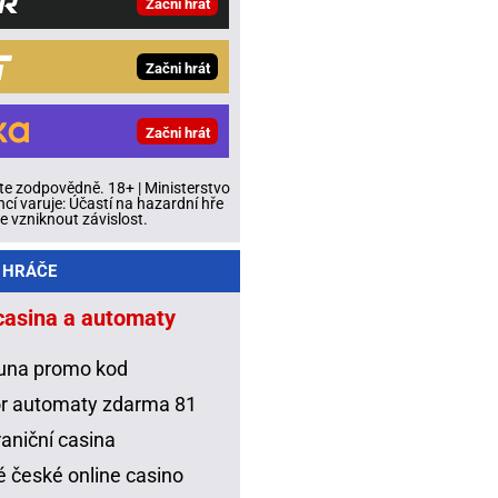
Začni hrát
Začni hrát
Začni hrát
te zodpovědně. 18+ | Ministerstvo
ncí varuje: Účastí na hazardní hře
 vzniknout závislost.
 HRÁČE
casina a automaty
una promo kod
r automaty zdarma 81
aniční casina
 české online casino