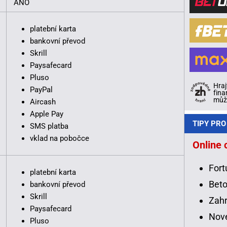
ANO
platební karta
bankovní převod
Skrill
Paysafecard
Pluso
Hraj
PayPal
fina
může
Aircash
Apple Pay
TIPY PRO
SMS platba
vklad na pobočce
Online 
Fort
platební karta
Beto
bankovní převod
Skrill
Zahr
Paysafecard
Nové
Pluso