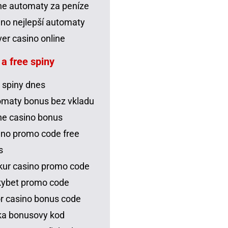
ne automaty za peníze
no nejlepší automaty
er casino online
a free spiny
 spiny dnes
maty bonus bez vkladu
ne casino bonus
no promo code free
s
ur casino promo code
kybet promo code
r casino bonus code
ka bonusovy kod