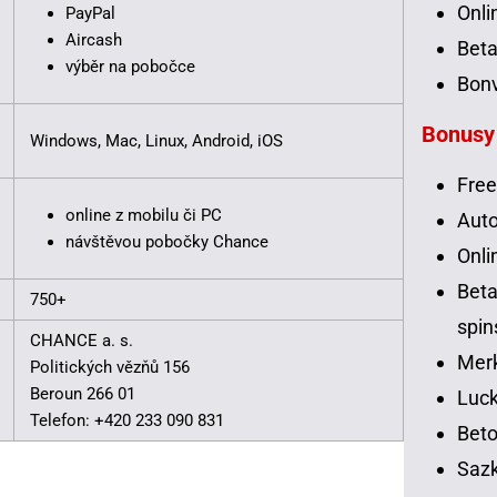
Onli
PayPal
Aircash
Beta
výběr na pobočce
Bonv
Bonusy 
Windows, Mac, Linux, Android, iOS
Free
online z mobilu či PC
Auto
návštěvou pobočky Chance
Onli
Beta
750+
spin
CHANCE a. s.
Merk
Politických vězňů 156
Beroun 266 01
Luc
Telefon: +420 233 090 831
Beto
Saz