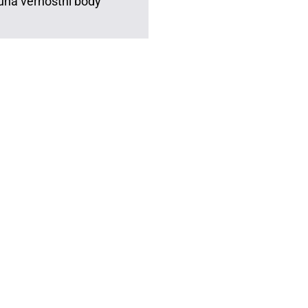
una věrnostní body