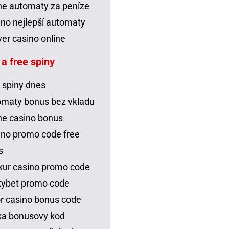
ne automaty za peníze
no nejlepší automaty
er casino online
a free spiny
 spiny dnes
maty bonus bez vkladu
ne casino bonus
no promo code free
s
ur casino promo code
kybet promo code
r casino bonus code
ka bonusovy kod