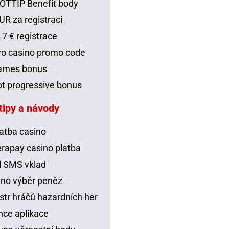
TTIP Benefit body
UR za registraci
 7 € registrace
o casino promo code
ames bonus
t progressive bonus
tipy a návody
atba casino
rapay casino platba
ll SMS vklad
no výběr peněz
str hráčů hazardních her
ce aplikace