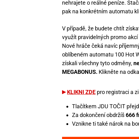
nehrajete o reálné peníze. Stačí
pak na konkrétním automatu kli
V případě, že budete chtít získa
využít pravidelných promo akcí 
Nové hráče čeká navíc příjemný
oblíbeném automatu 100 Hot Wi
získali všechny tyto odměny,
ne
MEGABONUS.
Klikněte na odkaz
KLIKNI ZDE
pro registraci a 
Tlačítkem JDU TOČIT přejdeš
Za dokončení obdržíš
666 f
Vznikne ti také nárok na b