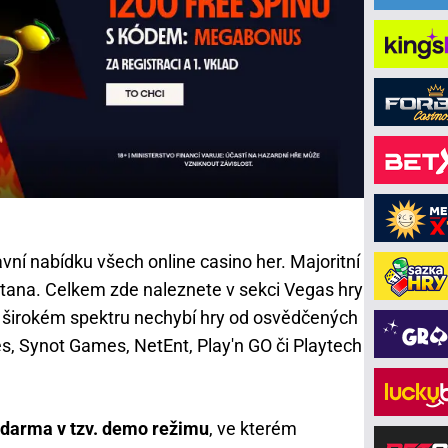
vní nabídku všech online casino her. Majoritní
Betana. Celkem zde naleznete v sekci Vegas hry
o širokém spektru nechybí hry od osvědčených
s, Synot Games, NetEnt, Play'n GO či Playtech
zdarma v tzv. demo režimu
, ve kterém