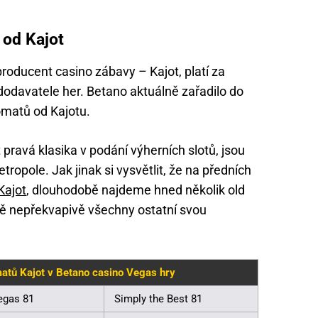
 od Kajot
producent casino zábavy – Kajot, platí za
odavatele her. Betano aktuálně zařadilo do
omatů od Kajotu.
pravá klasika v podání výherních slotů, jsou
ropole. Jak jinak si vysvětlit, že na předních
Kajot
, dlouhodobě najdeme hned několik old
ě nepřekvapivě všechny ostatní svou
tů Kajot v Betano casino Vegas hry
egas 81
Simply the Best 81