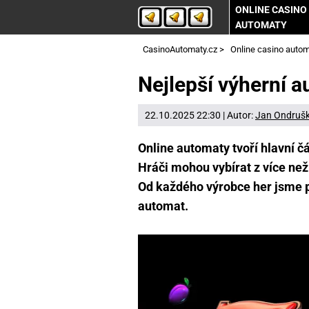
ONLINE CASINO
AUTOMATY
CasinoAutomaty.cz
>
Online casino auto
Nejlepší výherní 
22.10.2025 22:30 | Autor:
Jan Ondruš
Online automaty tvoří hlavní č
Hráči mohou vybírat z více než
Od každého výrobce her jsme p
automat.