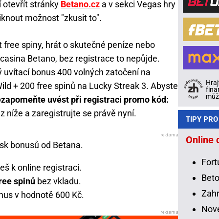
 otevřít stránky
Betano.cz
a v sekci Vegas hry
knout možnost "zkusit to".
t free spiny, hrát o skutečné peníze nebo
casina Betano, bez registrace to nepůjde.
 uvítací bonus 400 volných zatočení na
Hraj
ld + 200 free spinů na Lucky Streak 3. Abyste
fina
může
zapomeňte uvést při registraci promo kód:
 níže a zaregistrujte se právě nyní.
TIPY PRO
Online 
zisk bonusů od Betana.
Fort
 k online registraci.
Beto
ree spinů
bez vkladu.
Zahr
onus v hodnotě 600 Kč.
Nové