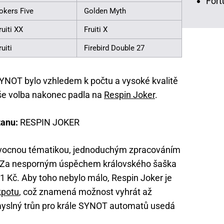
Fort
okers Five
Golden Myth
ruiti XX
Fruiti X
ruiti
Firebird Double 27
 SYNOT bylo vzhledem k počtu a vysoké kvalitě
še volba nakonec padla na
Respin Joker
.
tanu:
RESPIN JOKER
s ovocnou tématikou, jednoduchým zpracováním
%. Za nesporným úspěchem královského šaška
d 1 Kč. Aby toho nebylo málo, Respin Joker je
kpotu
, což znamená možnost vyhrát až
myslný trůn pro krále SYNOT automatů usedá