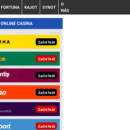
O
FORTUNA
KAJOT
SYNOT
NÁS
 ONLINE CASINA
Začni hrát
Začni hrát
Začni hrát
Začni hrát
Začni hrát
Začni hrát