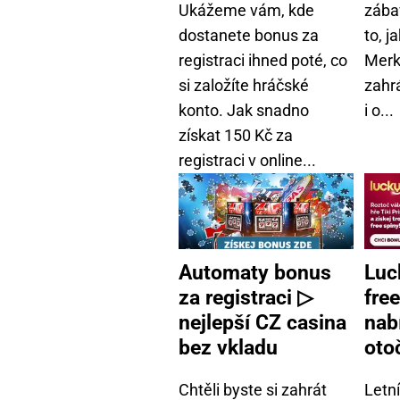
Ukážeme vám, kde
zába
dostanete bonus za
to, j
registraci ihned poté, co
Merk
si založíte hráčské
zahr
konto. Jak snadno
i o...
získat 150 Kč za
registraci v online...
Automaty bonus
Luc
za registraci ▷
fre
nejlepší CZ casina
nab
bez vkladu
oto
Chtěli byste si zahrát
Letní