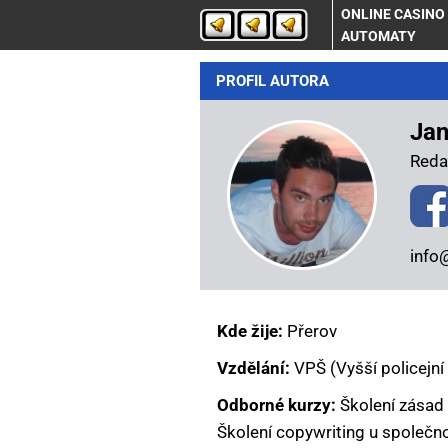
ONLINE CASINO
AUTOMATY
PROFIL AUTORA
Ja
Reda
info
Kde žije:
Přerov
Vzdělání:
VPŠ (Vyšší policejní
Odborné kurzy:
Školení zásad
Školení copywriting u společn