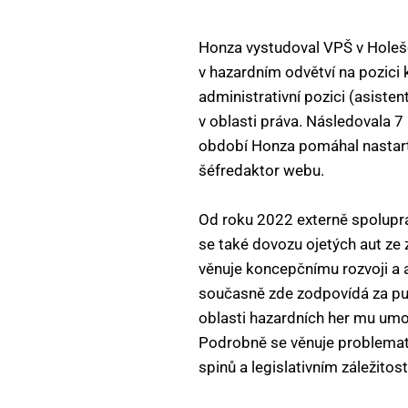
Honza vystudoval VPŠ v Holešov
v hazardním odvětví na pozici 
administrativní pozici (asiste
v oblasti práva. Následovala 7 
období Honza pomáhal nastarto
šéfredaktor webu.
Od roku 2022 externě spolupra
se také dovozu ojetých aut ze 
věnuje koncepčnímu rozvoji a
současně zde zodpovídá za pub
oblasti hazardních her mu umo
Podrobně se věnuje problemat
spinů a legislativním záležito