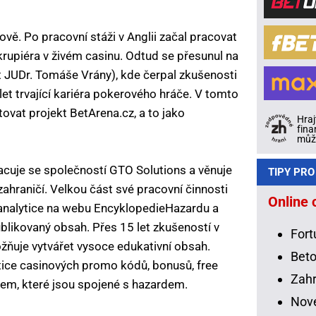
ě. Po pracovní stáži v Anglii začal pracovat
krupiéra v živém casinu. Odtud se přesunul na
nt JUDr. Tomáše Vrány), kde čerpal zkušenosti
let trvající kariéra pokerového hráče. V tomto
vat projekt BetArena.cz, a to jako
Hraj
fina
může
cuje se společností GTO Solutions a věnuje
TIPY PRO
zahraničí. Velkou část své pracovní činnosti
Online 
 analytice na webu EncyklopedieHazardu a
likovaný obsah. Přes 15 let zkušeností v
Fort
žňuje vytvářet vysoce edukativní obsah.
Beto
ice casinových promo kódů, bonusů, free
Zahr
stem, které jsou spojené s hazardem.
Nové