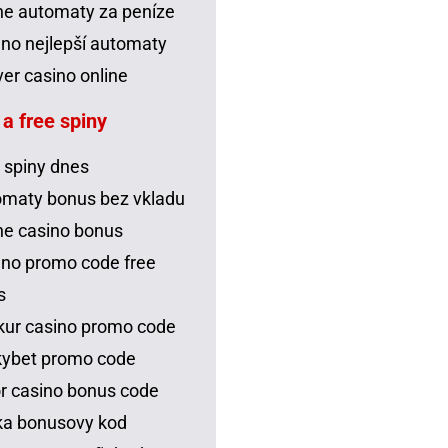
ne automaty za peníze
no nejlepší automaty
er casino online
a free spiny
 spiny dnes
maty bonus bez vkladu
ne casino bonus
no promo code free
s
ur casino promo code
kybet promo code
r casino bonus code
ka bonusovy kod