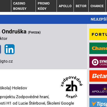
CASINO
PROMO
APOLLO
BETOR
CHANCE
BONUSY
KÓDY
NEJLEPŠÍ
n Ondruška
(Forzza)
ktor
@gto.cz
 škola) Holešov
 projektu Zodpovědné hraní,
osti H1 od Lucie Štěrbové, Školení Google