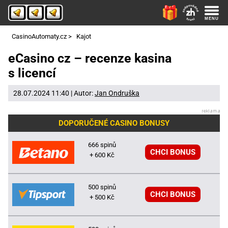
CasinoAutomaty.cz
>
Kajot
eCasino cz – recenze kasina
s licencí
28.07.2024 11:40 | Autor:
Jan Ondruška
DOPORUČENÉ CASINO BONUSY
666 spinů
CHCI BONUS
+ 600 Kč
500 spinů
CHCI BONUS
+ 500 Kč