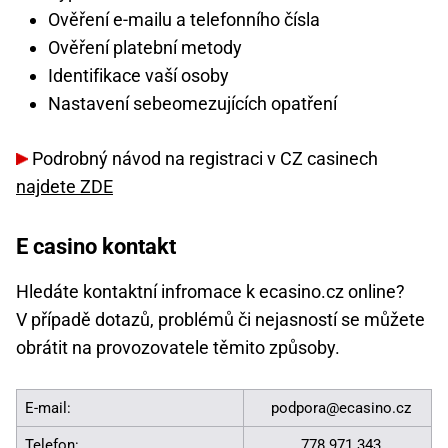
Ověření e-mailu a telefonního čísla
Ověření platební metody
Identifikace vaší osoby
Nastavení sebeomezujících opatření
Podrobný návod na registraci v CZ casinech
najdete ZDE
E casino kontakt
Hledáte kontaktní infromace k ecasino.cz online?
V případě dotazů, problémů či nejasností se můžete
obrátit na provozovatele těmito způsoby.
E-mail:
podpora@ecasino.cz
Telefon:
778 971 343