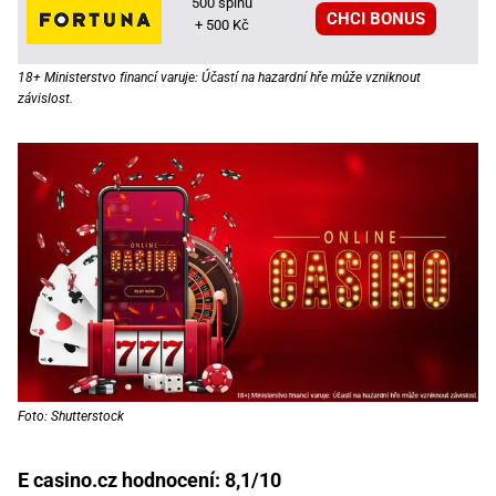
500 spinů
CHCI BONUS
+ 500 Kč
18+ Ministerstvo financí varuje: Účastí na hazardní hře může vzniknout
závislost.
Foto: Shutterstock
E casino.cz hodnocení: 8,1/10