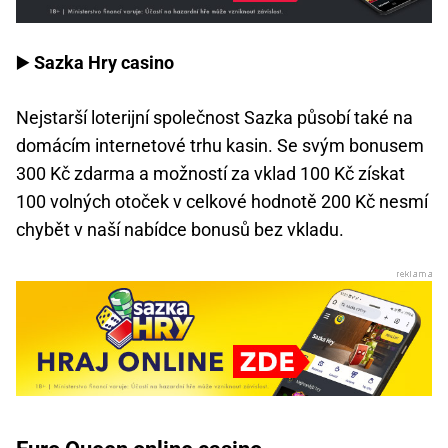
▶️
Sazka Hry casino
Nejstarší loterijní společnost Sazka působí také na
domácím internetové trhu kasin. Se svým bonusem
300 Kč zdarma a možností za vklad 100 Kč získat
100 volných otoček v celkové hodnotě 200 Kč nesmí
chybět v naší nabídce bonusů bez vkladu.