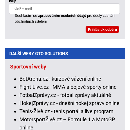
tvůj!
Souhlasím se
zpracováním osobních údajů
pro účely zasílání
obchodních sdělení
DALŠÍ WEBY GTO SOLUTIONS
Sportovní weby
BetArena.cz - kurzové sázení online
Fight-Live.cz - MMA a bojové sporty online
FotbalZprávy.cz - fotbal zprávy aktuálně
HokejZprávy.cz - dnešní hokej zprávy online
Tenis-Živě.cz - tenis portál a live program
MotorsportŽivě.cz – Formule 1 a MotoGP
online