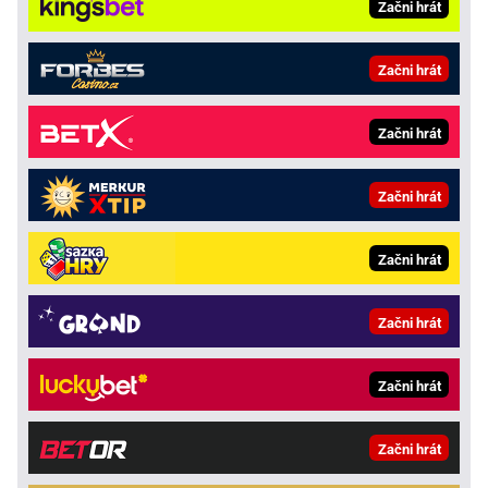
Začni hrát
Začni hrát
Začni hrát
Začni hrát
Začni hrát
Začni hrát
Začni hrát
Začni hrát