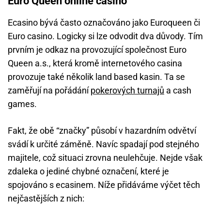
Euro Queen online casino
Ecasino bývá často označováno jako Euroqueen či
Euro casino. Logicky si lze odvodit dva důvody. Tím
prvním je odkaz na provozující společnost Euro
Queen a.s., která kromě internetového casina
provozuje také několik land based kasin. Ta se
zaměřují na pořádání
pokerových turnajů
a cash
games.
Fakt, že obě “značky” působí v hazardním odvětví
svádí k určité záměně. Navíc spadají pod stejného
majitele, což situaci zrovna neulehčuje. Nejde však
zdaleka o jediné chybné označení, které je
spojováno s ecasinem. Níže přidáváme výčet těch
nejčastějších z nich: