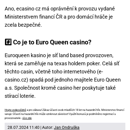
Ano, ecasino cz má oprávnění k provozu vydané
Ministerstvem financí ČR a pro domácí hráče je
zcela bezpečné.
#️⃣ Co je to Euro Queen casino?
Euroqueen kasino je síť land based provozoven,
která se zaměřuje na texas holdem poker. Celá síť
těchto casin, včetně toho internetového (e-
casino.cz) spadá pod jednoho majitele Euro Queen
a.s. Společnost kromě casino her poskytuje také
stírací loterie.
Hrajte zodpovědně
a pro zábavu! Zákaz účasti osob mladších 18 let na hazardní hře. Ministerstvo financí
varuje: Účastí na hazardní hře může vzniknout závislost! Využití bonusů je podmíněno registrací u
provozovatele -
více zde
.
28.07.2024 11:40 | Autor:
Jan Ondruška