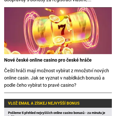
Nové české online casino pro české hráče
Čeští hráči mají možnost vybírat z množství nových
online casin. Jak se vyznat v nabídkách bonusů a
podle čeho vybírat to pravé casino?
VLOŽ EMAIL A ZÍSKEJ NEJVYŠŠÍ BONUS
Pošleme ti přehled nejvyšších online casino bonusů - za minutu je