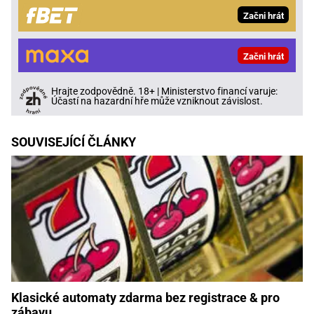
Začni hrát
Začni hrát
Hrajte zodpovědně. 18+ | Ministerstvo financí varuje:
Účastí na hazardní hře může vzniknout závislost.
SOUVISEJÍCÍ ČLÁNKY
Klasické automaty zdarma bez registrace & pro
zábavu