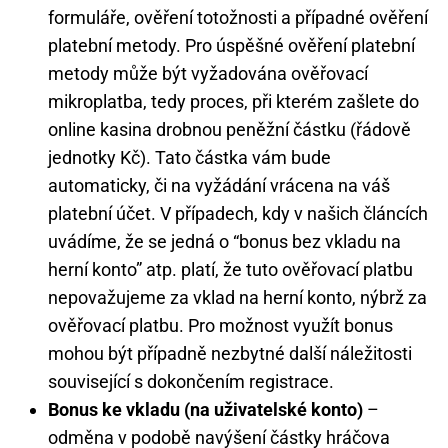
formuláře, ověření totožnosti a případné ověření
platební metody. Pro úspěšné ověření platební
metody může být vyžadována ověřovací
mikroplatba, tedy proces, při kterém zašlete do
online kasina drobnou peněžní částku (řádově
jednotky Kč). Tato částka vám bude
automaticky, či na vyžádání vrácena na váš
platební účet. V případech, kdy v našich článcích
uvádíme, že se jedná o “bonus bez vkladu na
herní konto” atp. platí, že tuto ověřovací platbu
nepovažujeme za vklad na herní konto, nýbrž za
ověřovací platbu. Pro možnost využít bonus
mohou být případně nezbytné další náležitosti
související s dokončením registrace.
Bonus ke vkladu (na uživatelské konto)
–
odměna v podobě navýšení částky hráčova