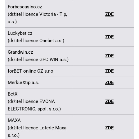
Forbescasino.cz
(držitel licence Victoria - Tip,
ZDE
a.s.)
Luckybet.cz
ZDE
(držitel licence Onebet a.s.)
Grandwin.cz
ZDE
(držitel licence GPC WIN a.s.)
forBET online CZ s.r.o.
ZDE
MerkurXtip a.s.
ZDE
BetX
(držitel licence EVONA
ZDE
ELECTRONIC, spol. s.r.o.)
MAXA
(držitel licence Loterie Maxa
ZDE
s.r.o.)