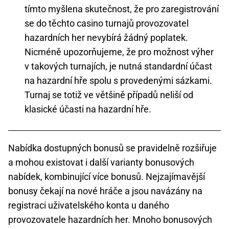
tímto myšlena skutečnost, že pro zaregistrování
se do těchto casino turnajů provozovatel
hazardních her nevybírá žádný poplatek.
Nicméně upozorňujeme, že pro možnost výher
v takových turnajích, je nutná standardní účast
na hazardní hře spolu s provedenými sázkami.
Turnaj se totiž ve většině případů neliší od
klasické účasti na hazardní hře.
Nabídka dostupných bonusů se pravidelně rozšiřuje
a mohou existovat i další varianty bonusových
nabídek, kombinující více bonusů. Nejzajímavější
bonusy čekají na nové hráče a jsou navázány na
registraci uživatelského konta u daného
provozovatele hazardních her. Mnoho bonusových