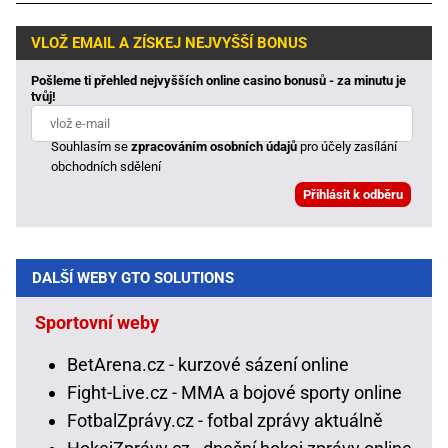
VLOŽ EMAIL A ZÍSKEJ NEJVYŠŠÍ BONUS
Pošleme ti přehled nejvyšších online casino bonusů - za minutu je
tvůj!
Souhlasím se
zpracováním osobních údajů
pro účely zasílání
obchodních sdělení
DALŠÍ WEBY GTO SOLUTIONS
Sportovní weby
BetArena.cz - kurzové sázení online
Fight-Live.cz - MMA a bojové sporty online
FotbalZprávy.cz - fotbal zprávy aktuálně