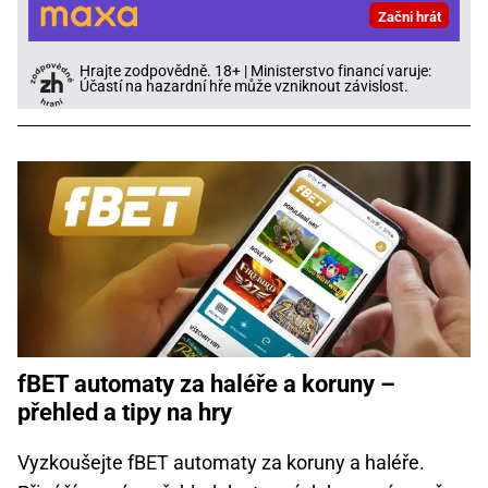
Začni hrát
Hrajte zodpovědně. 18+ | Ministerstvo financí varuje:
Účastí na hazardní hře může vzniknout závislost.
fBET automaty za haléře a koruny –
přehled a tipy na hry
Vyzkoušejte fBET automaty za koruny a haléře.