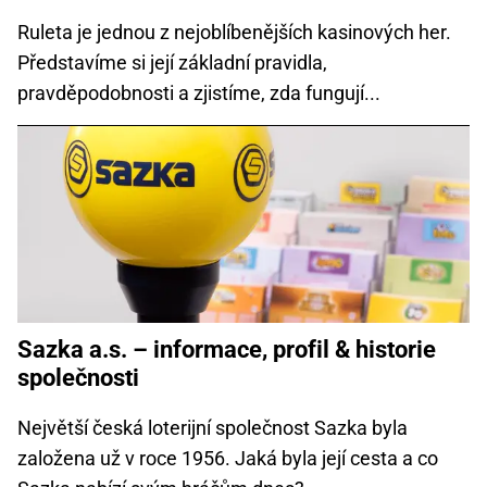
Ruleta je jednou z nejoblíbenějších kasinových her.
Představíme si její základní pravidla,
pravděpodobnosti a zjistíme, zda fungují...
Sazka a.s. – informace, profil & historie
společnosti
Největší česká loterijní společnost Sazka byla
založena už v roce 1956. Jaká byla její cesta a co