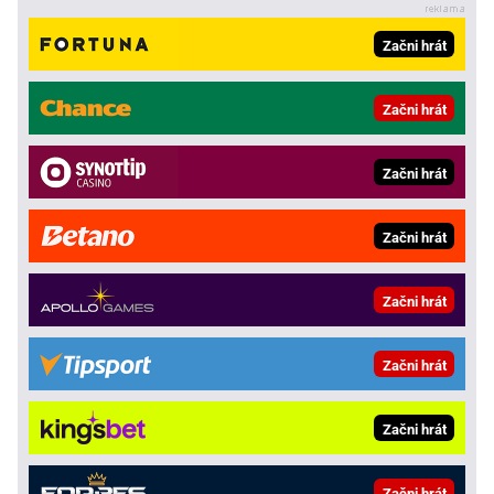
Začni hrát
Začni hrát
Začni hrát
Začni hrát
Začni hrát
Začni hrát
Začni hrát
Začni hrát