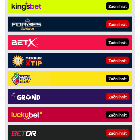
Začni hrát
Začni hrát
Začni hrát
Začni hrát
Začni hrát
Začni hrát
Začni hrát
Začni hrát