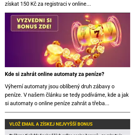
získat 150 Kč za registraci v online...
Kde si zahrát online automaty za peníze?
Výherní automaty jsou oblíbený druh zábavy o
peníze. V našem článku se tedy podíváme, kde a jak
si automaty o online peníze zahrát a třeba...
VLOŽ EMAIL A ZÍSKEJ NEJVYŠŠÍ BONUS