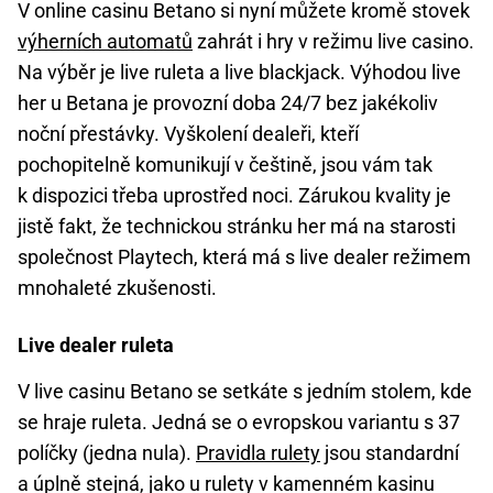
V online casinu Betano si nyní můžete kromě stovek
výherních automatů
zahrát i hry v režimu live casino.
Na výběr je live ruleta a live blackjack. Výhodou live
her u Betana je provozní doba 24/7 bez jakékoliv
noční přestávky. Vyškolení dealeři, kteří
pochopitelně komunikují v češtině, jsou vám tak
k dispozici třeba uprostřed noci. Zárukou kvality je
jistě fakt, že technickou stránku her má na starosti
společnost Playtech, která má s live dealer režimem
mnohaleté zkušenosti.
Live dealer ruleta
V live casinu Betano se setkáte s jedním stolem, kde
se hraje ruleta. Jedná se o evropskou variantu s 37
políčky (jedna nula).
Pravidla rulety
jsou standardní
a úplně stejná, jako u rulety v kamenném kasinu