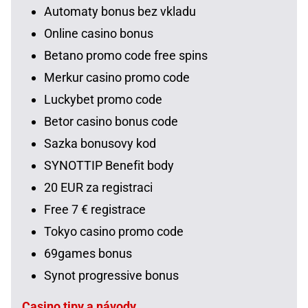
Automaty bonus bez vkladu
Online casino bonus
Betano promo code free spins
Merkur casino promo code
Luckybet promo code
Betor casino bonus code
Sazka bonusovy kod
SYNOTTIP Benefit body
20 EUR za registraci
Free 7 € registrace
Tokyo casino promo code
69games bonus
Synot progressive bonus
Casino tipy a návody