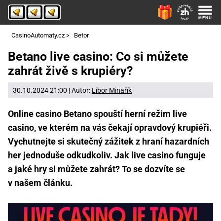
CasinoAutomaty.cz
>
Betor
Betano live casino: Co si můžete
zahrát živě s krupiéry?
30.10.2024 21:00 | Autor:
Libor Minařík
Online casino Betano spouští herní režim live
casino, ve kterém na vás čekají opravdový krupiéři.
Vychutnejte si skutečný zážitek z hraní hazardních
her jednoduše odkudkoliv. Jak live casino funguje
a jaké hry si můžete zahrát? To se dozvíte se
v našem článku.