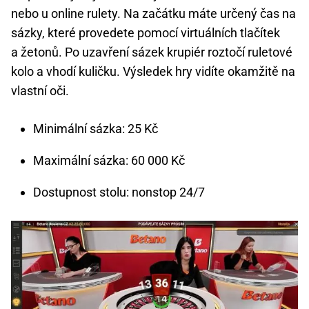
nebo u online rulety. Na začátku máte určený čas na
sázky, které provedete pomocí virtuálních tlačítek
a žetonů. Po uzavření sázek krupiér roztočí ruletové
kolo a vhodí kuličku. Výsledek hry vidíte okamžitě na
vlastní oči.
Minimální sázka: 25 Kč
Maximální sázka: 60 000 Kč
Dostupnost stolu: nonstop 24/7