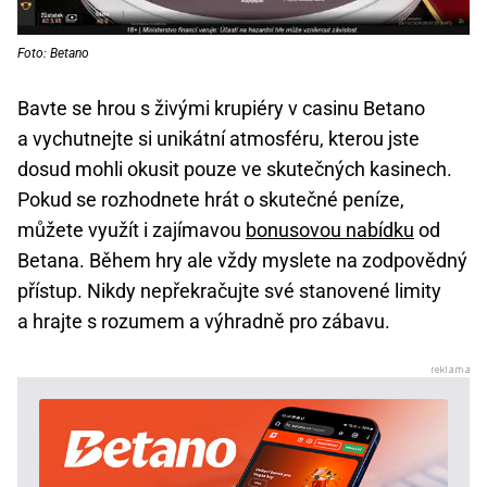
Foto: Betano
Bavte se hrou s živými krupiéry v casinu Betano
a vychutnejte si unikátní atmosféru, kterou jste
dosud mohli okusit pouze ve skutečných kasinech.
Pokud se rozhodnete hrát o skutečné peníze,
můžete využít i zajímavou
bonusovou nabídku
od
Betana. Během hry ale vždy myslete na zodpovědný
přístup. Nikdy nepřekračujte své stanovené limity
a hrajte s rozumem a výhradně pro zábavu.