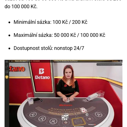
do 100 000 Kč.
Minimální sázka: 100 Kč / 200 Kč
Maximální sázka: 50 000 Kč / 100 000 Kč
Dostupnost stolů: nonstop 24/7