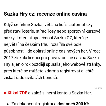
Sazka Hry cz: recenze online casina
Když se řekne Sazka, většina lidí si automaticky
představí loterie, stírací losy nebo sportovní kurzové
sázky. Loterijní společnost Sazka CZ, která je
největší na českém trhu, rozšířila své pole
působnosti i do oblasti online casinových her. V roce
2017 získala licenci pro provoz online casina Sazka
Hry a jen o rok později spustila jeho webové stránky,
přes které se můžete zdarma registrovat a ještě
získat řadu uvítacích bonusů.
Klikni ZDE
a založ si herní konto u Sazka Her.
Za dokončení registrace
dostaneš 300 Kč