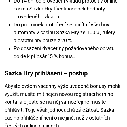
Do 14 dní od provedení vkladu protočit v online
casinu Sazka Hry třicetinásobek hodnoty
provedeného vkladu
Do podmínek protočení se počítají všechny
automaty v casinu Sazka Hry ze 100 %, rulety
a ostatní hry pouze z 20 %
Po dosažení dvacetiny požadovaného obratu
dojde k připsání 5 % bonusu
Sazka Hry přihlášení – postup
Abyste ovšem všechny výše uvedené bonusy mohli
využít, musíte mít nejen novou registraci herního
konta, ale ještě se na něj samozřejmě musíte
přihlásit. To je však jednoduchá záležitost. Sazka
casino přihlášení není o nic jiné, než v ostatních
českých online casinech
.