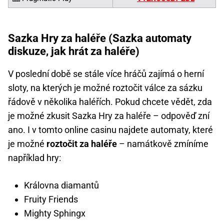
Sazka Hry za haléře (Sazka automaty
diskuze, jak hrát za haléře)
V poslední době se stále více hráčů zajímá o herní
sloty, na kterých je možné roztočit válce za sázku
řádově v několika haléřích. Pokud chcete vědět, zda
je možné zkusit Sazka Hry za haléře – odpověď zní
ano. I v tomto online casinu najdete automaty, které
je možné
roztočit za haléře
– namátkově zmíníme
například hry:
Královna diamantů
Fruity Friends
Mighty Sphingx