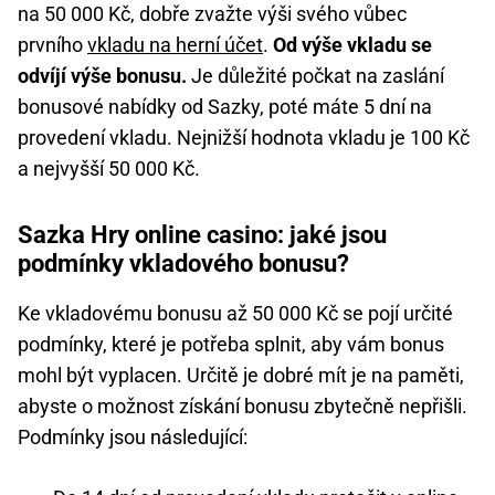
na 50 000 Kč, dobře zvažte výši svého vůbec
prvního
vkladu na herní účet
.
Od výše vkladu se
odvíjí výše bonusu.
Je důležité počkat na zaslání
bonusové nabídky od Sazky, poté máte 5 dní na
provedení vkladu. Nejnižší hodnota vkladu je 100 Kč
a nejvyšší 50 000 Kč.
Sazka Hry online casino: jaké jsou
podmínky vkladového bonusu?
Ke vkladovému bonusu až 50 000 Kč se pojí určité
podmínky, které je potřeba splnit, aby vám bonus
mohl být vyplacen. Určitě je dobré mít je na paměti,
abyste o možnost získání bonusu zbytečně nepřišli.
Podmínky jsou následující: