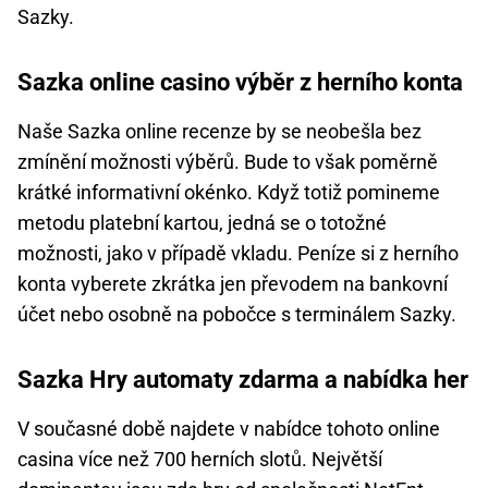
Sazky.
Sazka online casino výběr z herního konta
Naše Sazka online recenze by se neobešla bez
zmínění možnosti výběrů. Bude to však poměrně
krátké informativní okénko. Když totiž pomineme
metodu platební kartou, jedná se o totožné
možnosti, jako v případě vkladu. Peníze si z herního
konta vyberete zkrátka jen převodem na bankovní
účet nebo osobně na pobočce s terminálem Sazky.
Sazka Hry automaty zdarma a nabídka her
V současné době najdete v nabídce tohoto online
casina více než 700 herních slotů. Největší