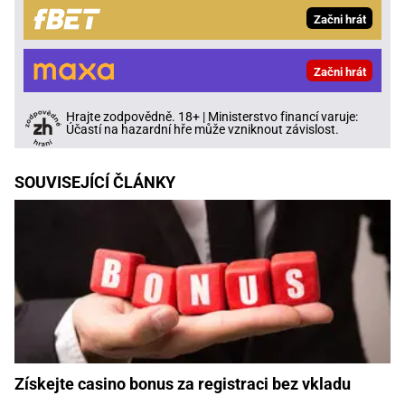
Začni hrát
Začni hrát
Hrajte zodpovědně. 18+ | Ministerstvo financí varuje:
Účastí na hazardní hře může vzniknout závislost.
SOUVISEJÍCÍ ČLÁNKY
Získejte casino bonus za registraci bez vkladu