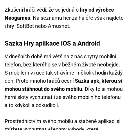
Zkušení hráči vědí, že se jedná o
hry od výrobce
Neogames
. Na
seznamu her za haléře
však najdete
i hry iSoftBet nebo Amusnet.
Sazka Hry aplikace iOS a Android
V dnešních době má většina z nás chytrý mobilní
telefon, bez kterého se v běžném životě neobejde.
S mobilem v ruce tak strávíme i několik hodin každý
den. Proto mnoho hráčů ocení
Sazka apk, kterou si
mohou stáhnout do svého mobilu
. Díky té si mohou
herní sloty vychutnat i ze svého mobilního telefonu
a to kdykoli a odkudkoli.
Prostřednictvím svého mobilu a stažené aplikaci si
můžete vychutnat všechny výhody, které