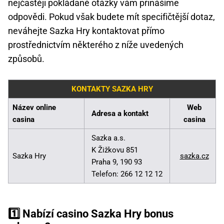
nejčastěji pokládané otázky vám přinášíme
odpovědi. Pokud však budete mít specifičtější dotaz,
neváhejte Sazka Hry kontaktovat přímo
prostřednictvím některého z níže uvedených
způsobů.
KONTAKTY SAZKA HRY
Název online
Web
Adresa a kontakt
casina
casina
Sazka a.s.
K Žižkovu 851
Sazka Hry
sazka.cz
Praha 9, 190 93
Telefon: 266 12 12 12
1️⃣ Nabízí casino Sazka Hry bonus