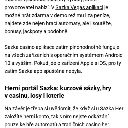
provozovatel nabízí. V
Sazka Vegas aplikaci
je
možné hrát zdarma v demo režimu i za peníze,
najdete zde nejen hrací automaty, ale i soutěže,
bonusy, jackpoty a podobně.
Sazka casino aplikace zatím plnohodnotně funguje
na všech zařízeních s operačním systémem Android
10 a vyšším. Pokud jde o zařízení Apple s iOS, pro ty
zatím Sazka app spuštěna nebyla.
Herní portál Sazka: kurzové sázky, hry
v casinu, losy i loterie
Na závěr je třeba si uvědomit, že když si u Sazka Her
založíte herní konto, tak s ním nejste odkázání
pouze ke hře automatů a tradičních casino her.