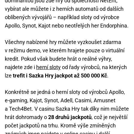
dominantou jsou zde hry od společnosti NetEnt,
vybírat ale můžete i z herních automatů od dalších
oblíbených vývojářů – například sloty od výrobce
Apollo, Synot, Kajot nebo neotřelých her Endorphina.
Všechny nabízené hry můžete vyzkoušet zdarma
v režimu demo, ve kterém hrajete pouze o virtuální
kredit. Pokud však budete hrát o reálné výhry,
najdete zde i
herní sloty
od řady výrobců, na kterých
lze
trefit i Sazka Hry jackpot až 500 000 Kč
.
Konkrétně se jedná o herní sloty od výrobců Apollo,
e-gaming, Kajot, Synot, Adell, Casimi, Amusnet
a Tech4Bet. V casinu Sazka Hry tak díky nim můžete
hrát dohromady o
28 druhů jackpotů
, což je největší
počet jackpotů na trhu. Kromě výše zmíněných
známých jmen najdete v online casinu i další