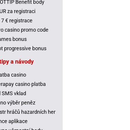
TTIP Benefit body
UR za registraci
 7 € registrace
o casino promo code
ames bonus
t progressive bonus
tipy a návody
atba casino
rapay casino platba
ll SMS vklad
no výběr peněz
str hráčů hazardních her
ce aplikace