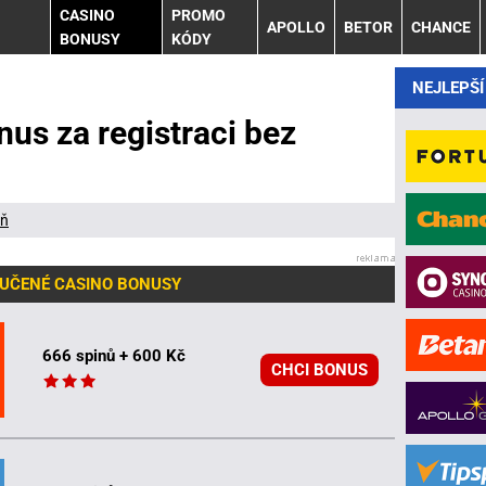
CASINO
PROMO
APOLLO
BETOR
CHANCE
BONUSY
KÓDY
NEJLEPŠÍ
nus za registraci bez
aň
UČENÉ CASINO BONUSY
666 spinů + 600 Kč
CHCI BONUS