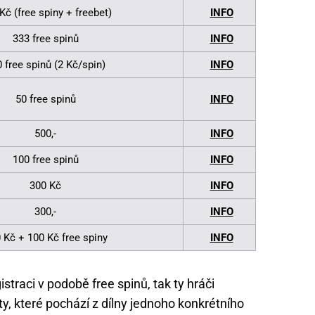
Kč (free spiny + freebet)
INFO
333 free spinů
INFO
 free spinů (2 Kč/spin)
INFO
50 free spinů
INFO
500,-
INFO
100 free spinů
INFO
300 Kč
INFO
300,-
INFO
 Kč + 100 Kč free spiny
INFO
straci v podobě free spinů, tak ty hráči
, které pochází z dílny jednoho konkrétního