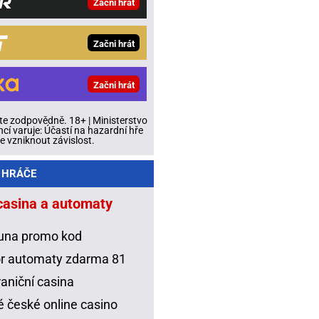
Začni hrát
Začni hrát
Začni hrát
te zodpovědně. 18+ | Ministerstvo
ncí varuje: Účastí na hazardní hře
 vzniknout závislost.
 HRÁČE
casina a automaty
una promo kod
r automaty zdarma 81
aniční casina
 české online casino