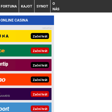
O
FORTUNA
KAJOT
SYNOT
NÁS
 ONLINE CASINA
Začni hrát
Začni hrát
Začni hrát
Začni hrát
Začni hrát
Začni hrát