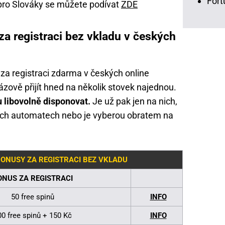
Fort
ro Slováky se můžete podívat
ZDE
za registraci bez vkladu v českých
za registraci zdarma v českých online
zově přijít hned na několik stovek najednou.
 libovolně disponovat.
Je už pak jen na nich,
erních automatech nebo je vyberou obratem na
BONUSY ZA REGISTRACI BEZ VKLADU
ONUS ZA REGISTRACI
50 free spinů
INFO
00 free spinů + 150 Kč
INFO