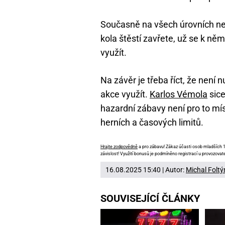
Současně na všech úrovních ne
kola štěstí zavřete, už se k ně
využít.
Na závěr je třeba říct, že není
akce využít.
Karlos Vémola
sice
hazardní zábavy není pro to mís
herních a časových limitů.
Hrajte zodpovědně
a pro zábavu! Zákaz účasti osob mladších 18
závislost! Využití bonusů je podmíněno registrací u provozovate
16.08.2025 15:40 | Autor:
Michal Foltý
SOUVISEJÍCÍ ČLÁNKY