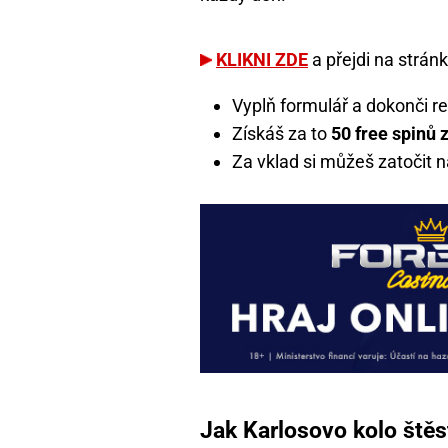
KLIKNI ZDE
a přejdi na strán
Vyplň formulář a dokonči re
Získáš za to
50 free spinů
Za vklad si můžeš zatočit n
Jak Karlosovo kolo štěs