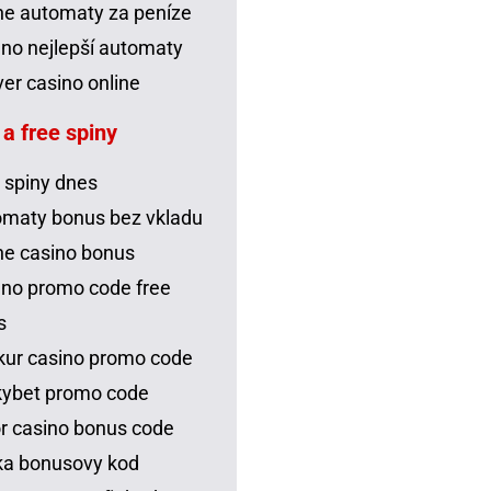
ne automaty za peníze
no nejlepší automaty
er casino online
a free spiny
 spiny dnes
maty bonus bez vkladu
ne casino bonus
no promo code free
s
ur casino promo code
kybet promo code
r casino bonus code
ka bonusovy kod