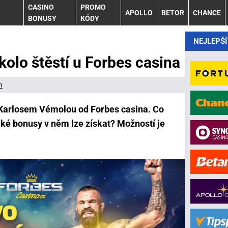
CASINO
PROMO
APOLLO
BETOR
CHANCE
BONUSY
KÓDY
NEJLEPŠÍ
kolo štěstí u Forbes casina
n
 Karlosem Vémolou od Forbes casina. Co
jaké bonusy v něm lze získat? Možností je