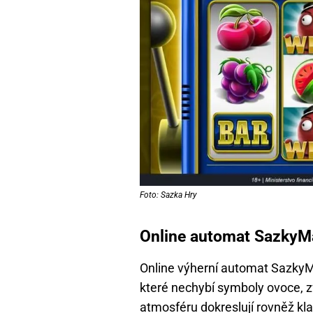
Foto: Sazka Hry
Online automat SazkyM
Online výherní automat SazkyMa
které nechybí symboly ovoce, 
atmosféru dokreslují rovněž kl