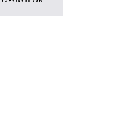
una věrnostní body