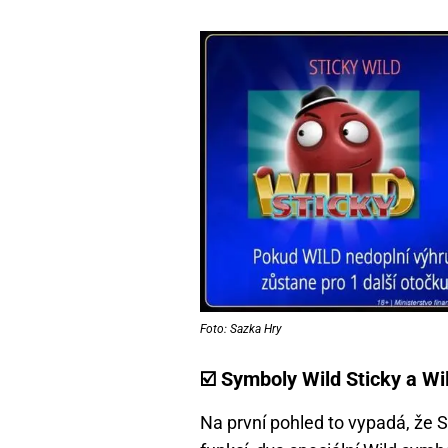
Foto: Sazka Hry
☑️ Symboly Wild Sticky a Wi
Na první pohled to vypadá, že