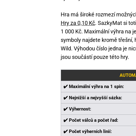
Hra má široké rozmezí možných
Hry za 0,10 Kč
. SazkyMat si to
1 000 Kč. Maximální výhra na j
symboly najdete kromě třešní, 
Wild. Výhodou číslo jedna je n
jsou součástí pouze této hry.
AUTOM
✔️ Maximální výhra na 1 spin:
✔️ Nejnižší a nejvyšší sázka:
✔️ Výhernost:
✔️ Počet válců a počet řad:
✔️ Počet výherních linií: