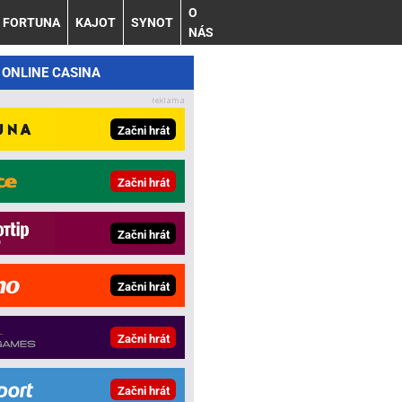
O
FORTUNA
KAJOT
SYNOT
NÁS
 ONLINE CASINA
Začni hrát
Začni hrát
Začni hrát
Začni hrát
Začni hrát
Začni hrát