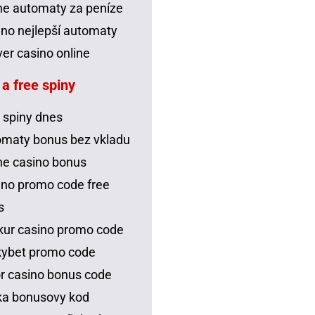
ne automaty za peníze
no nejlepší automaty
er casino online
a free spiny
 spiny dnes
maty bonus bez vkladu
ne casino bonus
no promo code free
s
ur casino promo code
kybet promo code
r casino bonus code
ka bonusovy kod