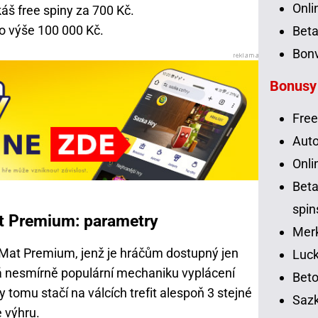
Onli
káš free spiny za 700 Kč.
do výše 100 000 Kč.
Beta
Bonv
Bonusy 
Free
Auto
Onli
Beta
spin
t Premium: parametry
Merk
yMat Premium, jenž je hráčům dostupný jen
Luc
á nesmírně populární mechaniku vyplácení
Beto
 tomu stačí na válcích trefit alespoň 3 stejné
Saz
 výhru.