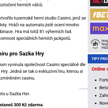
oztočení herních válců.
ořilo tuzemské herní studio Casimi, jenž se
sloty. Hráči na automatu jistě ocení mnoho
mbinace. Hra má totiž 81 výherních řad.
tomnost speciálních herních jackpotů.
Hraj
fina
může
íru pro Sazka Hry
TIPY PRO
m vyvinula společnost Casimi speciálně dle
Online 
ry. Jedná se tak o exkluzivní hru, kterou si
e zmíněném casinu.
Fort
Beto
nto u Sazka Her.
Zahr
Nové
staneš 300 Kč zdarma
.