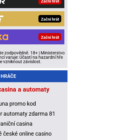
Začni hrát
Začni hrát
Začni hrát
te zodpovědně. 18+ | Ministerstvo
ncí varuje: Účastí na hazardní hře
 vzniknout závislost.
 HRÁČE
casina a automaty
una promo kod
r automaty zdarma 81
aniční casina
 české online casino