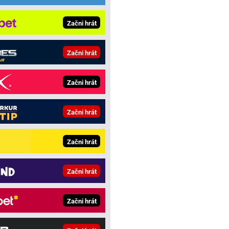
Začni hrát
Začni hrát
Začni hrát
Začni hrát
Začni hrát
Začni hrát
Začni hrát