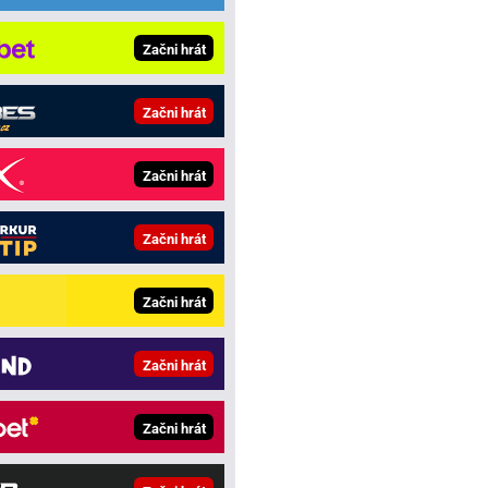
Začni hrát
Začni hrát
Začni hrát
Začni hrát
Začni hrát
Začni hrát
Začni hrát