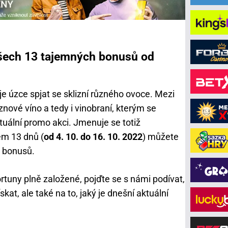
všech 13 tajemných bonusů od
je úzce spjat se sklizní různého ovoce. Mezi
nové víno a tedy i vinobraní, kterým se
tuální promo akci. Jmenuje se totiž
em 13 dnů (
od 4. 10. do 16. 10. 2022
) můžete
h bonusů.
rtuny plně založené, pojďte se s námi podívat,
kat, ale také na to, jaký je dnešní aktuální