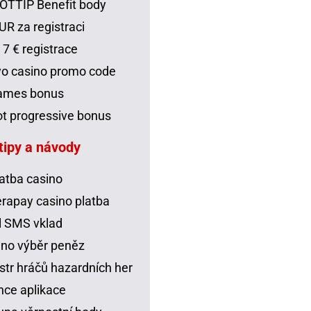
TTIP Benefit body
UR za registraci
 7 € registrace
o casino promo code
ames bonus
t progressive bonus
tipy a návody
atba casino
rapay casino platba
ll SMS vklad
no výběr peněz
str hráčů hazardních her
ce aplikace