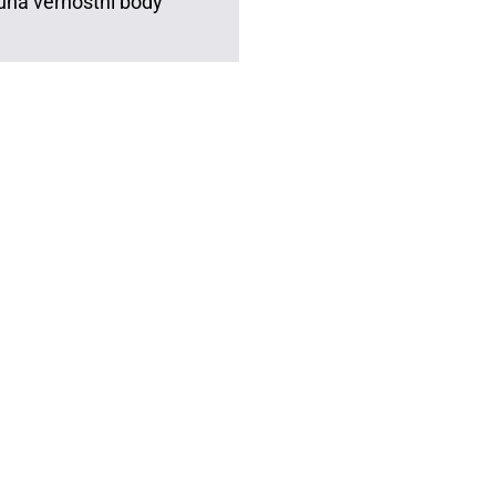
una věrnostní body