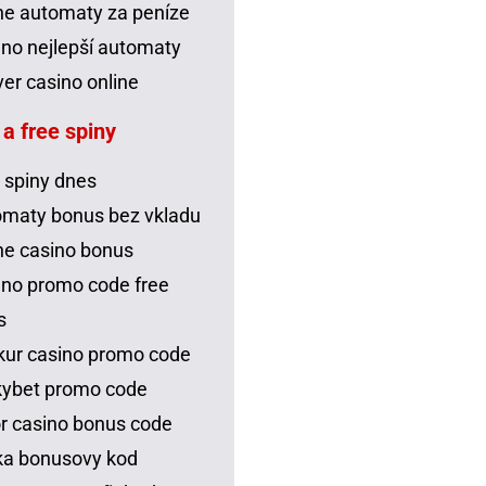
ne automaty za peníze
no nejlepší automaty
er casino online
a free spiny
 spiny dnes
maty bonus bez vkladu
ne casino bonus
no promo code free
s
ur casino promo code
kybet promo code
r casino bonus code
ka bonusovy kod