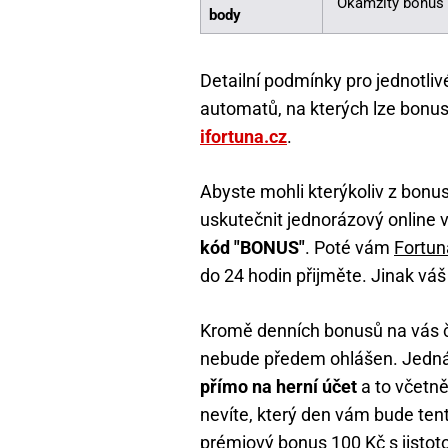
Okamžitý bonus 
body
Detailní podmínky pro jednotli
automatů, na kterých lze bonus
ifortuna.cz
.
Abyste mohli kterýkoliv z bonu
uskutečnit jednorázový online v
kód "BONUS"
. Poté vám
Fortun
do 24 hodin přijměte. Jinak vá
Kromě denních bonusů na vás če
nebude předem ohlášen. Jedn
přímo na herní účet
a to včetn
nevíte, který den vám bude ten
prémiový bonus 100 Kč s jistot