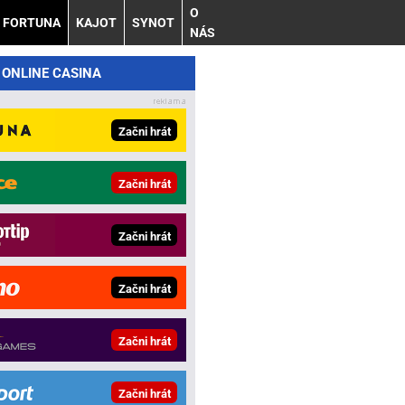
O
FORTUNA
KAJOT
SYNOT
NÁS
 ONLINE CASINA
Začni hrát
Začni hrát
Začni hrát
Začni hrát
Začni hrát
Začni hrát