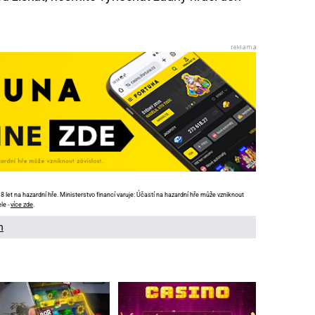
 let na hazardní hře. Ministerstvo financí varuje: Účastí na hazardní hře může vzniknout
le -
více zde
.
n