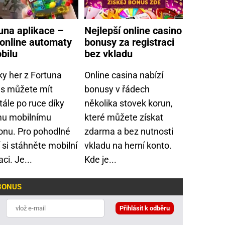
una aplikace –
Nejlepší online casino
 online automaty
bonusy za registraci
bilu
bez vkladu
ky her z Fortuna
Online casina nabízí
s můžete mít
bonusy v řádech
ále po ruce díky
několika stovek korun,
u mobilnímu
které můžete získat
fonu. Pro pohodlné
zdarma a bez nutnosti
 si stáhněte mobilní
vkladu na herní konto.
aci. Je...
Kde je...
 BONUS