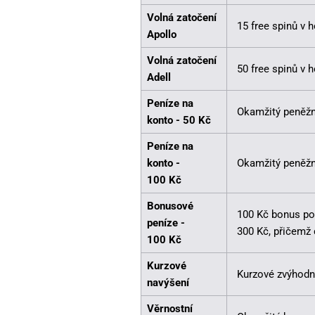
Volná zatočení
15 free spinů v 
Apollo
Volná zatočení
50 free spinů v 
Adell
Peníze na
Okamžitý peněžn
konto - 50 Kč
Peníze na
konto -
Okamžitý peněžn
100 Kč
Bonusové
100 Kč bonus po
peníze -
300 Kč, přičemž 
100 Kč
Kurzové
Kurzové zvýhodně
navýšení
Věrnostní