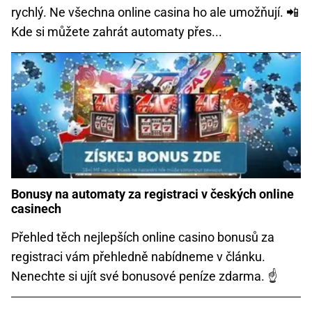
rychlý. Ne všechna online casina ho ale umožňují. 📲
Kde si můžete zahrát automaty přes...
Bonusy na automaty za registraci v českých online
casinech
Přehled těch nejlepších online casino bonusů za
registraci vám přehledně nabídneme v článku.
Nenechte si ujít své bonusové peníze zdarma. ☝