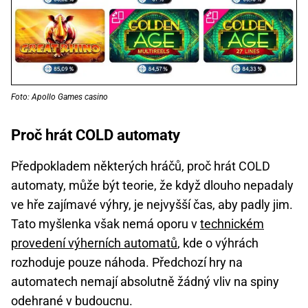
Foto: Apollo Games casino
Proč hrát COLD automaty
Předpokladem některých hráčů, proč hrát COLD
automaty, může být teorie, že když dlouho nepadaly
ve hře zajímavé výhry, je nejvyšší čas, aby padly jim.
Tato myšlenka však nemá oporu v
technickém
provedení výherních automatů
, kde o výhrách
rozhoduje pouze náhoda. Předchozí hry na
automatech nemají absolutně žádný vliv na spiny
odehrané v budoucnu.