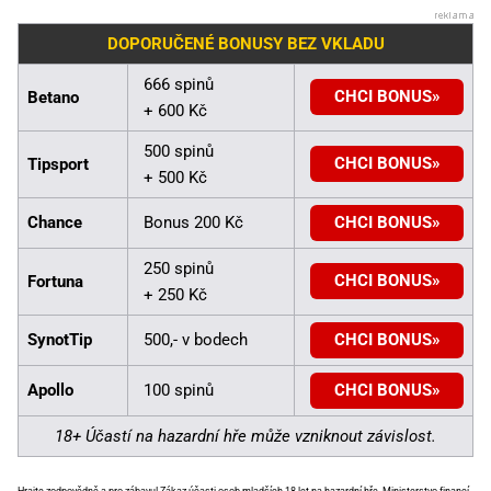
DOPORUČENÉ BONUSY BEZ VKLADU
666 spinů
CHCI BONUS
Betano
+ 600 Kč
500 spinů
CHCI BONUS
Tipsport
+ 500 Kč
Chance
Bonus 200 Kč
CHCI BONUS
250 spinů
CHCI BONUS
Fortuna
+ 250 Kč
SynotTip
500,- v bodech
CHCI BONUS
Apollo
100 spinů
CHCI BONUS
18+ Účastí na hazardní hře může vzniknout závislost.
Hrajte zodpovědně
a pro zábavu! Zákaz účasti osob mladších 18 let na hazardní hře. Ministerstvo financí