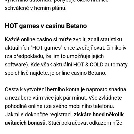
schválené v herním plánu.
HOT games v casinu Betano
Každé online casino si může zvolit, zdali statistiku
aktuálních "HOT games" chce zveřejňovat, či nikoliv
(za předpokladu, že jim to umožňuje jejich
software). Kde však aktuální HOT & COLD automaty
spolehlivě najdete, je online casino Betano.
Cesta k vytvoření herního konta je naprosto snadná
a nezabere vám více jak pár minut. Vše zvládnete
pohodlně online i ze svého mobilního telefonu.
Jakmile dokončíte registraci,
získáte hned několik
uvítacích bonusů.
Stačí pokračovat odkazem níže.