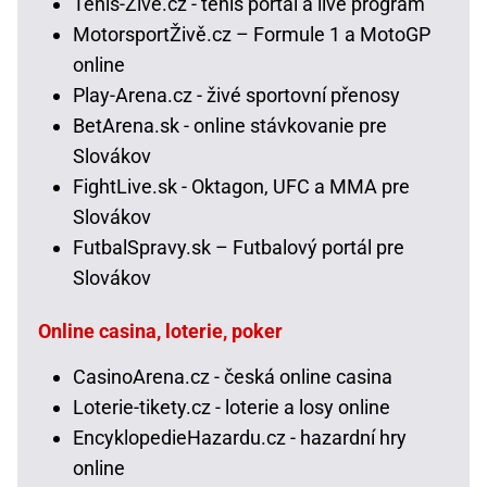
Tenis-Živě.cz - tenis portál a live program
MotorsportŽivě.cz – Formule 1 a MotoGP
online
Play-Arena.cz - živé sportovní přenosy
BetArena.sk - online stávkovanie pre
Slovákov
FightLive.sk - Oktagon, UFC a MMA pre
Slovákov
FutbalSpravy.sk – Futbalový portál pre
Slovákov
Online casina, loterie, poker
CasinoArena.cz - česká online casina
Loterie-tikety.cz - loterie a losy online
EncyklopedieHazardu.cz - hazardní hry
online