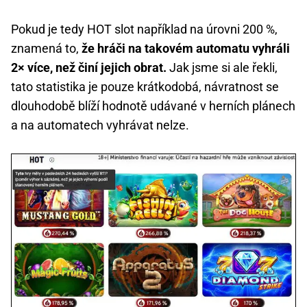
Pokud je tedy HOT slot například na úrovni 200 %,
znamená to,
že hráči na takovém automatu vyhráli
2× více, než činí jejich obrat.
Jak jsme si ale řekli,
tato statistika je pouze krátkodobá, návratnost se
dlouhodobě blíží hodnotě udávané v herních plánech
a na automatech vyhrávat nelze.