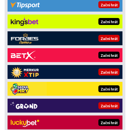
Začni hrát
Začni hrát
Začni hrát
Začni hrát
Začni hrát
Začni hrát
Začni hrát
Začni hrát