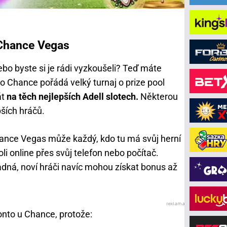
 Chance Vegas
nebo byste si je rádi vyzkoušeli? Teď máte
no Chance pořádá velký turnaj o prize pool
át
na těch nejlepších Adell slotech.
Některou
ších hráčů.
Chance Vegas může každý, kdo tu má svůj herní
li online přes svůj telefon nebo počítač.
nadná, noví hráči navíc mohou získat bonus až
konto u Chance, protože: