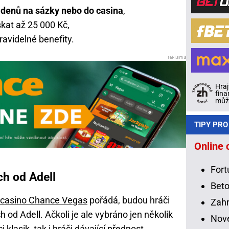
ldenů na sázky nebo do casina
,
kat až 25 000 Kč,
ravidelné benefity.
Hraj
fina
může
TIPY PRO
Online 
Fort
ch od Adell
Beto
 casino Chance Vegas
pořádá, budou hráči
Zahr
h od Adell. Ačkoli je ale vybráno jen několik
Nové
 klasik, tak i hráči dávající přednost