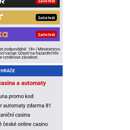
Začni hrát
Začni hrát
Začni hrát
te zodpovědně. 18+ | Ministerstvo
ncí varuje: Účastí na hazardní hře
 vzniknout závislost.
 HRÁČE
casina a automaty
una promo kod
r automaty zdarma 81
aniční casina
 české online casino