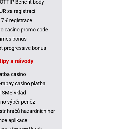
TTIP Benefit body
UR za registraci
 7 € registrace
o casino promo code
ames bonus
t progressive bonus
tipy a návody
atba casino
rapay casino platba
ll SMS vklad
no výběr peněz
str hráčů hazardních her
ce aplikace