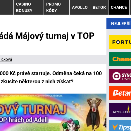
CASINO
PROMO
APOLLO
BETOR
CHANCE
BONUSY
KÓDY
NEJLEPŠÍ
ádá Májový turnaj v TOP
ičková
0 000 Kč právě startuje. Odměna čeká na 100
 zkusíte některou z nich získat?