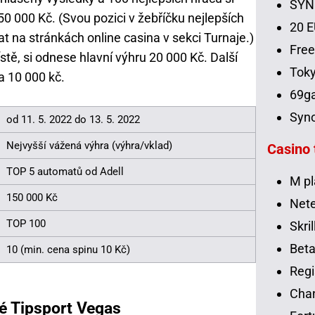
SYNO
50 000 Kč. (Svou pozici v žebříčku nejlepších
20 E
 na stránkách online casina v sekci Turnaje.)
Free
stě, si odnese hlavní výhru 20 000 Kč. Další
Toky
 a 10 000 kč.
69g
Syno
od 11. 5. 2022 do 13. 5. 2022
Nejvyšší vážená výhra (výhra/vklad)
Casino 
TOP 5 automatů od Adell
M pl
150 000 Kč
Nete
TOP 100
Skri
Beta
10 (min. cena spinu 10 Kč)
Regi
Chan
ké Tipsport Vegas