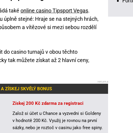
Fort
řádá také
online casino Tipsport Vegas
.
u úplně stejné: Hraje se na stejných hrách,
působem a vítězové si mezi sebou rozdělí
t do casino turnajů v obou těchto
ky tak můžete získat až 2 hlavní ceny,
 A ZÍSKEJ SKVĚLÝ BONUS
Získej 200 Kč zdarma za registraci
Založ si účet u Chance a vyzvedni si Goldeny
v hodnotě 200 Kč. Využij je rovnou na první
sázky, nebo je roztoč v casinu jako free spiny.