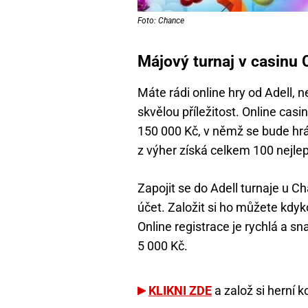
Foto: Chance
Májový turnaj v casinu
Máte rádi online hry od Adell, 
skvělou příležitost. Online casi
150 000 Kč, v němž se bude hr
z výher získá celkem 100 nejlep
Zapojit se do Adell turnaje u 
účet. Založit si ho můžete kdyko
Online registrace je rychlá a s
5 000 Kč.
KLIKNI ZDE
a založ si herní 