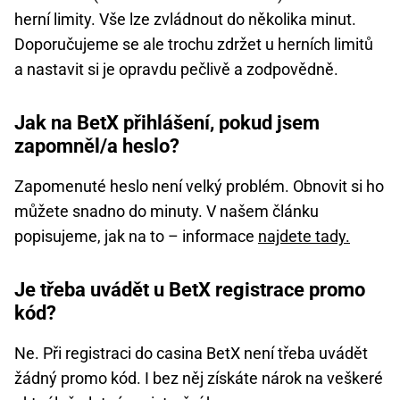
herní limity. Vše lze zvládnout do několika minut.
Doporučujeme se ale trochu zdržet u herních limitů
a nastavit si je opravdu pečlivě a zodpovědně.
Jak na BetX přihlášení, pokud jsem
zapomněl/a heslo?
Zapomenuté heslo není velký problém. Obnovit si ho
můžete snadno do minuty. V našem článku
popisujeme, jak na to – informace
najdete tady.
Je třeba uvádět u BetX registrace promo
kód?
Ne. Při registraci do casina BetX není třeba uvádět
žádný promo kód. I bez něj získáte nárok na veškeré