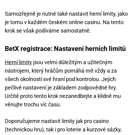
Samozřejmě je nutné také nastavit herní limity, jako
je tomu v každém českém online casinu. Na tento
krok se však podíváme samostatně.
BetX registrace: Nastavení herních limitů
Herní limity
jsou velmi důležitým a užitečným
nástrojem, který hráčům pomáhá mít vždy a za
všech okolností své hraní pod kontrolou. Jejich
pečlivé nastavení je základem zodpovědné hry.
Určitě proto tento krok nezanedbejte a klidně mu
věnujte trochu víc času.
Doporučujeme nastavit limity jak pro casino
(technickou hru), tak i pro loterie a kurzové sázky,