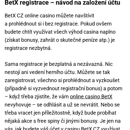
BetX registrace – návod na založení účtu
BetX CZ online casino můžete navštívit
a prohlédnout si i bez registrace. Pokud ovšem
budete chtít využívat všech výhod casina naplno
(získat bonusy, zahrát o skutečné peníze atp.) je
registrace nezbytná.
Sama registrace je bezplatná a nezávazná. Nic
nestojí ani vedení herního účtu. Můžete se tak
zaregistrovat, všechno si prohlédnout a vyzkoušet
(případně si vyzvednout registrační bonus) a potom
– když třeba zjistíte, že vám
online casino BetX
nevyhovuje – se odhlásit a už se nevrátit. Nebo se
třeba vracet jen příležitostně, když bude probíhat
nějaká akce s free spiny či jinými bonusy. Je jen na
vás, jak budete váš účet v casinu BetX CZ využívat.