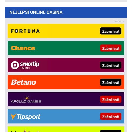
NEJLEPŠÍ ONLINE CASINA
Začni hrát
Začni hrát
Začni hrát
Začni hrát
Začni hrát
Začni hrát