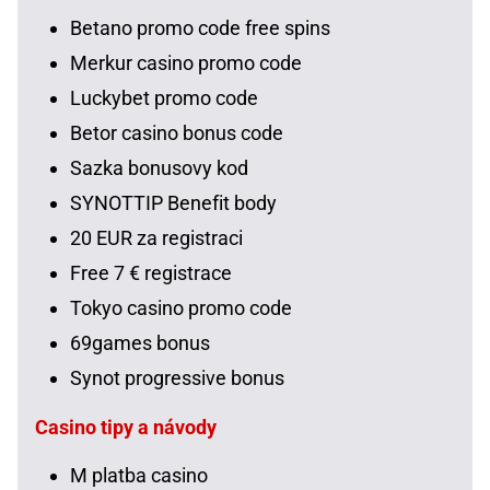
Betano promo code free spins
Merkur casino promo code
Luckybet promo code
Betor casino bonus code
Sazka bonusovy kod
SYNOTTIP Benefit body
20 EUR za registraci
Free 7 € registrace
Tokyo casino promo code
69games bonus
Synot progressive bonus
Casino tipy a návody
M platba casino