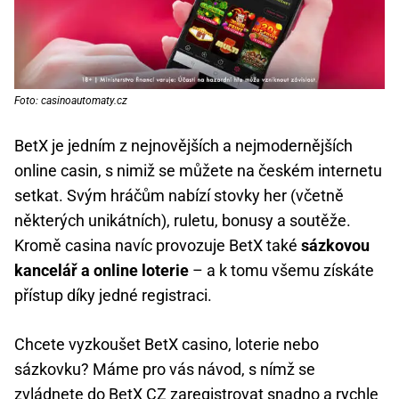
Foto: casinoautomaty.cz
BetX je jedním z nejnovějších a nejmodernějších
online casin, s nimiž se můžete na českém internetu
setkat. Svým hráčům nabízí stovky her (včetně
některých unikátních), ruletu, bonusy a soutěže.
Kromě casina navíc provozuje BetX také
sázkovou
kancelář a online loterie
– a k tomu všemu získáte
přístup díky jedné registraci.
Chcete vyzkoušet BetX casino, loterie nebo
sázkovku? Máme pro vás návod, s nímž se
zvládnete do BetX CZ zaregistrovat snadno a rychle