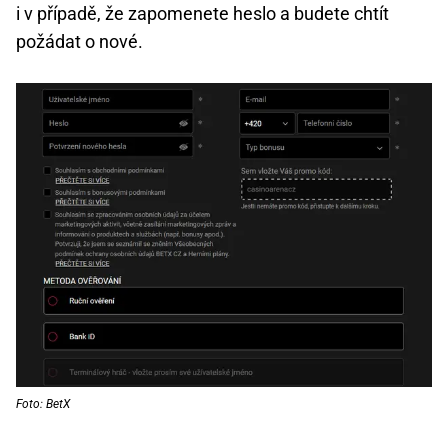
i v případě, že zapomenete heslo a budete chtít
požádat o nové.
Foto: BetX