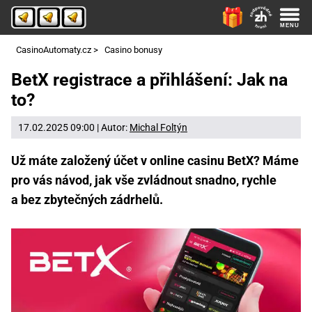
CasinoAutomaty.cz
>
Casino bonusy
BetX registrace a přihlášení: Jak na
to?
17.02.2025 09:00 | Autor:
Michal Foltýn
Už máte založený účet v online casinu BetX? Máme
pro vás návod, jak vše zvládnout snadno, rychle
a bez zbytečných zádrhelů.