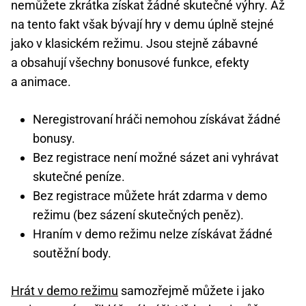
nemůžete zkrátka získat žádné skutečné výhry. Až
na tento fakt však bývají hry v demu úplně stejné
jako v klasickém režimu. Jsou stejně zábavné
a obsahují všechny bonusové funkce, efekty
a animace.
Neregistrovaní hráči nemohou získávat žádné
bonusy.
Bez registrace není možné sázet ani vyhrávat
skutečné peníze.
Bez registrace můžete hrát zdarma v demo
režimu (bez sázení skutečných peněz).
Hraním v demo režimu nelze získávat žádné
soutěžní body.
Hrát v demo režimu
samozřejmě můžete i jako