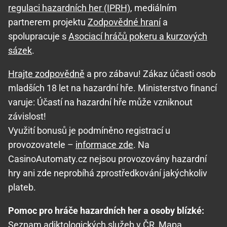
regulaci hazardních her (IPRH)
, mediálním
partnerem projektu
Zodpovědné hraní
a
spolupracuje s
Asociací hráčů pokeru a kurzových
sázek
.
Hrajte zodpovědně
a pro zábavu! Zákaz účasti osob
mladších 18 let na hazardní hře. Ministerstvo financí
varuje: Účastí na hazardní hře může vzniknout
závislost!
Využití bonusů je podmíněno registrací u
provozovatele –
informace zde
. Na
CasinoAutomaty.cz nejsou provozovány hazardní
hry ani zde neprobíhá zprostředkování jakýchkoliv
plateb.
Pomoc pro hráče hazardních her a osoby blízké:
Seznam adiktologických služeb v ČR
,
Mapa