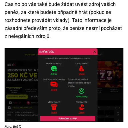
Casino po vás také bude žádat uvést zdroj vašich
peněz, za které budete případně hrát (pokud se
rozhodnete provádět vklady). Tato informace je
zásadní především proto, že peníze nesmí pocházet
z nelegálních zdrojů.
Foto: Bet X