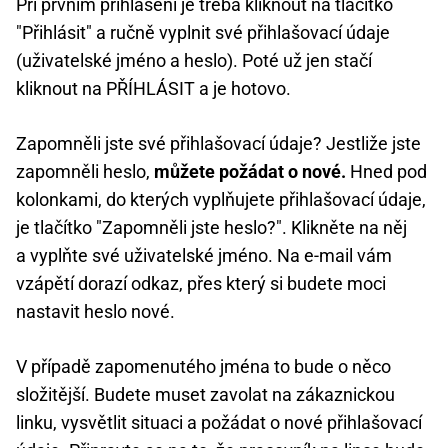
Při prvním přihlášení je třeba kliknout na tlačítko
"Přihlásit" a ručně vyplnit své přihlašovací údaje
(uživatelské jméno a heslo). Poté už jen stačí
kliknout na PŘÍHLÁSIT a je hotovo.
Zapomněli jste své přihlašovací údaje? Jestliže jste
zapomněli heslo,
můžete požádat o nové.
Hned pod
kolonkami, do kterých vyplňujete přihlašovací údaje,
je tlačítko "Zapomněli jste heslo?". Klikněte na něj
a vyplňte své uživatelské jméno. Na e-mail vám
vzápětí dorazí odkaz, přes který si budete moci
nastavit heslo nové.
V případě zapomenutého jména to bude o něco
složitější. Budete muset zavolat na zákaznickou
linku, vysvětlit situaci a požádat o nové přihlašovací