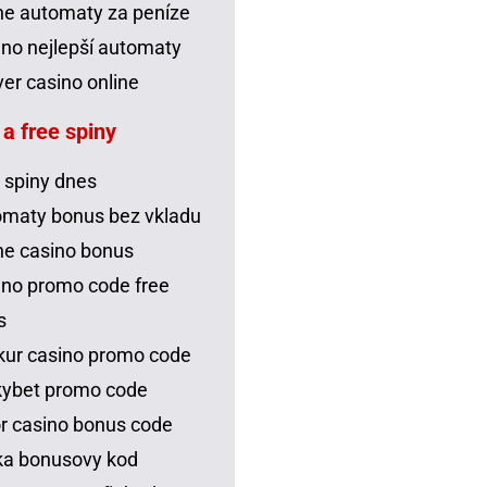
ne automaty za peníze
no nejlepší automaty
er casino online
a free spiny
 spiny dnes
maty bonus bez vkladu
ne casino bonus
no promo code free
s
ur casino promo code
kybet promo code
r casino bonus code
ka bonusovy kod