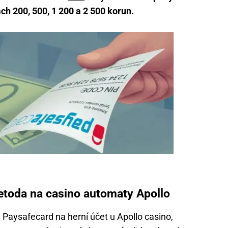
ch 200, 500, 1 200 a 2 500 korun.
etoda na casino automaty Apollo
 Paysafecard na herní účet u Apollo casino,