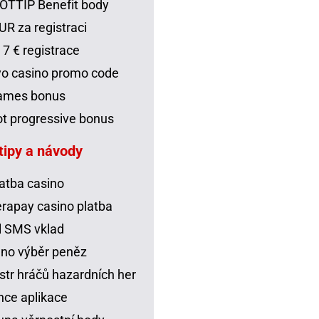
TTIP Benefit body
UR za registraci
 7 € registrace
o casino promo code
ames bonus
t progressive bonus
tipy a návody
atba casino
rapay casino platba
ll SMS vklad
no výběr peněz
str hráčů hazardních her
ce aplikace