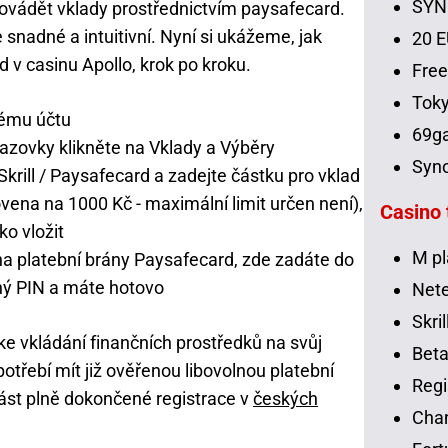
SYNO
vádět vklady prostřednictvím paysafecard.
 snadné a intuitivní. Nyní si ukážeme, jak
20 E
 v casinu Apollo, krok po kroku.
Free
Toky
vému účtu
69g
azovky klikněte na Vklady a Výběry
Syno
krill / Paysafecard a zadejte částku pro vklad
vena na 1000 Kč - maximální limit určen není),
Casino 
ko vložit
M pl
na platební brány Paysafecard, zde zadáte do
ný PIN a máte hotovo
Nete
Skri
ke vkládání finančních prostředků na svůj
Beta
potřebí mít již ověřenou libovolnou platební
Regi
st plně dokončené registrace v
českých
Chan