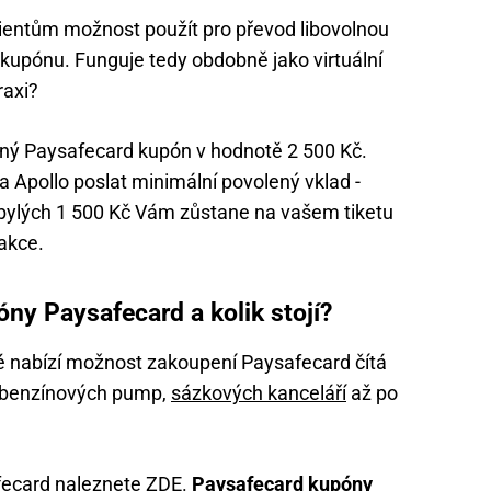
ientům možnost použít pro převod libovolnou
kupónu. Funguje tedy obdobně jako virtuální
raxi?
ný Paysafecard kupón v hodnotě 2 500 Kč.
na Apollo poslat minimální povolený vklad -
bylých 1 500 Kč Vám zůstane na vašem tiketu
sakce.
ny Paysafecard a kolik stojí?
eré nabízí možnost zakoupení Paysafecard čítá
od benzínových pump,
sázkových kanceláří
až po
fecard naleznete
ZDE
.
Paysafecard kupóny