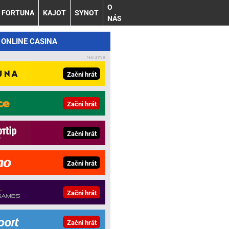
O
FORTUNA
KAJOT
SYNOT
NÁS
 ONLINE CASINA
Začni hrát
Začni hrát
Začni hrát
Začni hrát
Začni hrát
Začni hrát