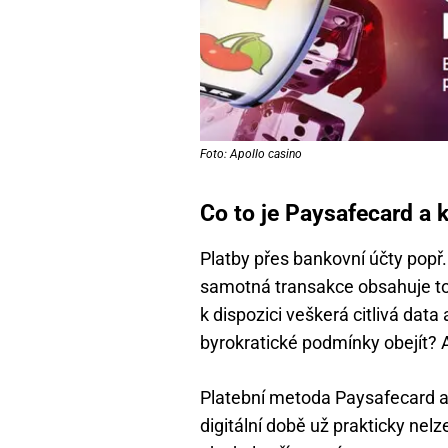
Foto: Apollo casino
Co to je Paysafecard a 
Platby přes bankovní účty popř.
samotná transakce obsahuje tol
k dispozici veškerá citlivá data 
byrokratické podmínky obejít?
Platební metoda Paysafecard a
digitální době už prakticky nel