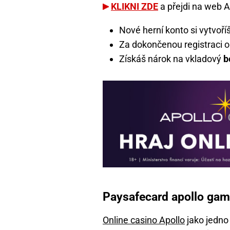
KLIKNI ZDE
a přejdi na web A
Nové herní konto si vytvoř
Za dokončenou registraci 
Získáš nárok na vkladový
b
Paysafecard apollo gam
Online casino Apollo
jako jedno