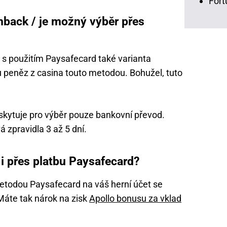
Fort
hback / je možný výběr přes
i s použitím Paysafecard také varianta
 peněz z casina touto metodou. Bohužel, tuto
kytuje pro výběr pouze bankovní převod.
 zpravidla 3 až 5 dní.
i přes platbu Paysafecard?
etodou Paysafecard na váš herní účet se
Máte tak nárok na zisk
Apollo bonusu za vklad