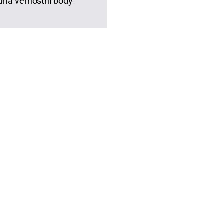
una věrnostní body