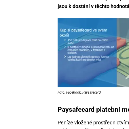
jsou k dostání v těchto hodnotá
Foto: Facebook_Paysafecard
Paysafecard platební m
Peníze vložené prostřednictvím