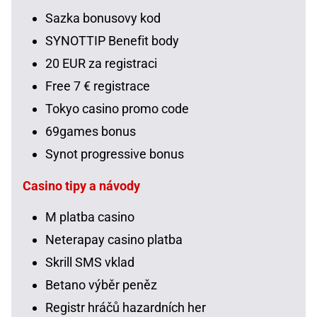
Sazka bonusovy kod
SYNOTTIP Benefit body
20 EUR za registraci
Free 7 € registrace
Tokyo casino promo code
69games bonus
Synot progressive bonus
Casino tipy a návody
M platba casino
Neterapay casino platba
Skrill SMS vklad
Betano výběr peněz
Registr hráčů hazardních her