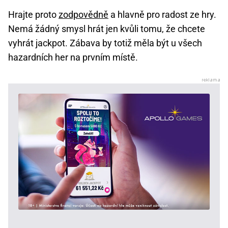
Hrajte proto
zodpovědně
a hlavně pro radost ze hry.
Nemá žádný smysl hrát jen kvůli tomu, že chcete
vyhrát jackpot. Zábava by totiž měla být u všech
hazardních her na prvním místě.