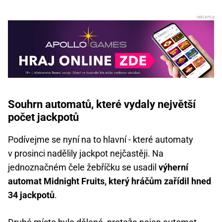
Souhrn automatů, které vydaly největší
počet jackpotů
Podívejme se nyní na to hlavní - které automaty
v prosinci nadělily jackpot nejčastěji. Na
jednoznačném čele žebříčku se usadil
výherní
automat Midnight Fruits, který hráčům zařídil hned
34 jackpotů
.