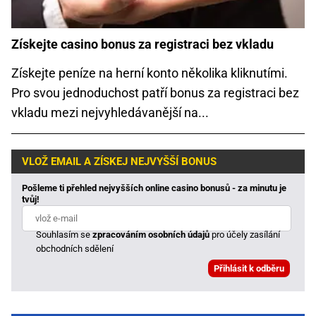
Získejte casino bonus za registraci bez vkladu
Získejte peníze na herní konto několika kliknutími.
Pro svou jednoduchost patří bonus za registraci bez
vkladu mezi nejvyhledávanější na...
VLOŽ EMAIL A ZÍSKEJ NEJVYŠŠÍ BONUS
Pošleme ti přehled nejvyšších online casino bonusů - za minutu je
tvůj!
Souhlasím se
zpracováním osobních údajů
pro účely zasílání
obchodních sdělení