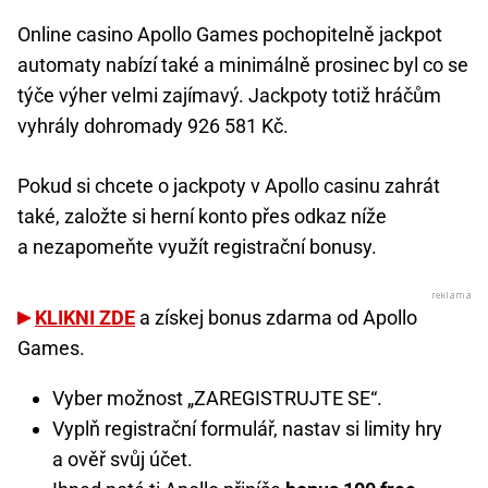
Online casino Apollo Games pochopitelně jackpot
automaty nabízí také a minimálně prosinec byl co se
týče výher velmi zajímavý. Jackpoty totiž hráčům
vyhrály dohromady 926 581 Kč.
Pokud si chcete o jackpoty v Apollo casinu zahrát
také, založte si herní konto přes odkaz níže
a nezapomeňte využít registrační bonusy.
KLIKNI ZDE
a získej bonus zdarma od Apollo
Games.
Vyber možnost „ZAREGISTRUJTE SE“.
Vyplň registrační formulář, nastav si limity hry
a ověř svůj účet.