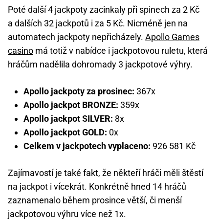
Poté další 4 jackpoty zacinkaly při spinech za 2 Kč
a dalších 32 jackpotů i za 5 Kč. Nicméně jen na
automatech jackpoty nepřicházely.
Apollo Games
casino
má totiž v nabídce i jackpotovou ruletu, která
hráčům nadělila dohromady 3 jackpotové výhry.
Apollo jackpoty za prosinec:
367x
Apollo jackpot BRONZE:
359x
Apollo jackpot SILVER:
8x
Apollo jackpot GOLD:
0x
Celkem v jackpotech vyplaceno:
926 581 Kč
Zajímavostí je také fakt, že někteří hráči měli štěstí
na jackpot i vícekrát. Konkrétně hned 14 hráčů
zaznamenalo během prosince větší, či menší
jackpotovou výhru více než 1x.