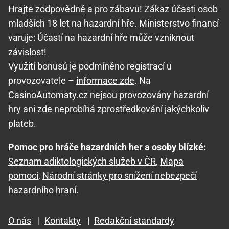
Hrajte zodpovědně
a pro zábavu! Zákaz účasti osob
mladších 18 let na hazardní hře. Ministerstvo financí
varuje: Účastí na hazardní hře může vzniknout
závislost!
Využití bonusů je podmíněno registrací u
provozovatele –
informace zde
. Na
CasinoAutomaty.cz nejsou provozovány hazardní
hry ani zde neprobíhá zprostředkování jakýchkoliv
plateb.
Pomoc pro hráče hazardních her a osoby blízké:
Seznam adiktologických služeb v ČR
,
Mapa
pomoci
,
Národní stránky pro snížení nebezpečí
hazardního hraní
.
O nás
|
Kontakty
|
Redakční standardy