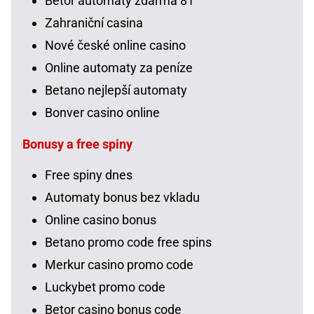
Betor automaty zdarma 81
Zahraniční casina
Nové české online casino
Online automaty za peníze
Betano nejlepší automaty
Bonver casino online
Bonusy a free spiny
Free spiny dnes
Automaty bonus bez vkladu
Online casino bonus
Betano promo code free spins
Merkur casino promo code
Luckybet promo code
Betor casino bonus code