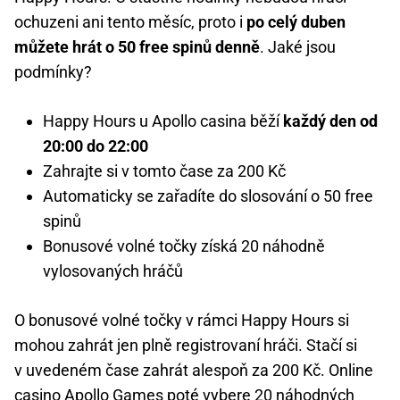
ochuzeni ani tento měsíc, proto i
po celý duben
můžete hrát o 50 free spinů denně
. Jaké jsou
podmínky?
Happy Hours u Apollo casina běží
každý den od
20:00 do 22:00
Zahrajte si v tomto čase za 200 Kč
Automaticky se zařadíte do slosování o 50 free
spinů
Bonusové volné točky získá 20 náhodně
vylosovaných hráčů
O bonusové volné točky v rámci Happy Hours si
mohou zahrát jen plně registrovaní hráči. Stačí si
v uvedeném čase zahrát alespoň za 200 Kč. Online
casino Apollo Games poté vybere 20 náhodných