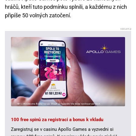
hráčů, kteří tuto podmínku splnili, a každému z nich
připíše 50 volných zatočení.
100 free spinů za registraci a bonus k vkladu
Zaregistruj se v casinu Apollo Games a vyzvedni si