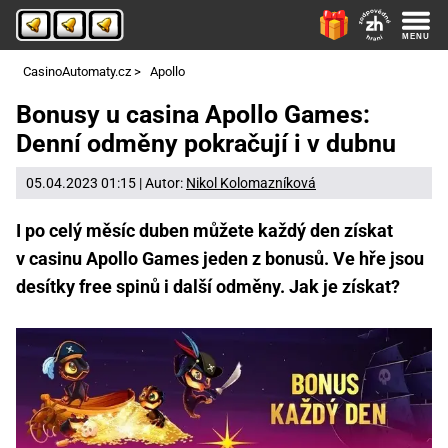
CasinoAutomaty.cz
>
Apollo
Bonusy u casina Apollo Games:
Denní odměny pokračují i v dubnu
05.04.2023 01:15 | Autor:
Nikol Kolomazníková
I po celý měsíc duben můžete každý den získat
v casinu Apollo Games jeden z bonusů. Ve hře jsou
desítky free spinů i další odměny. Jak je získat?