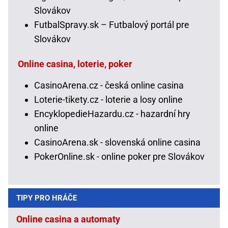
Slovákov
FutbalSpravy.sk – Futbalový portál pre
Slovákov
Online casina, loterie, poker
CasinoArena.cz - česká online casina
Loterie-tikety.cz - loterie a losy online
EncyklopedieHazardu.cz - hazardní hry
online
CasinoArena.sk - slovenská online casina
PokerOnline.sk - online poker pre Slovákov
TIPY PRO HRÁČE
Online casina a automaty