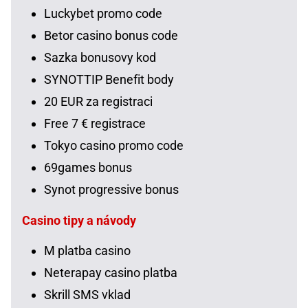
Luckybet promo code
Betor casino bonus code
Sazka bonusovy kod
SYNOTTIP Benefit body
20 EUR za registraci
Free 7 € registrace
Tokyo casino promo code
69games bonus
Synot progressive bonus
Casino tipy a návody
M platba casino
Neterapay casino platba
Skrill SMS vklad