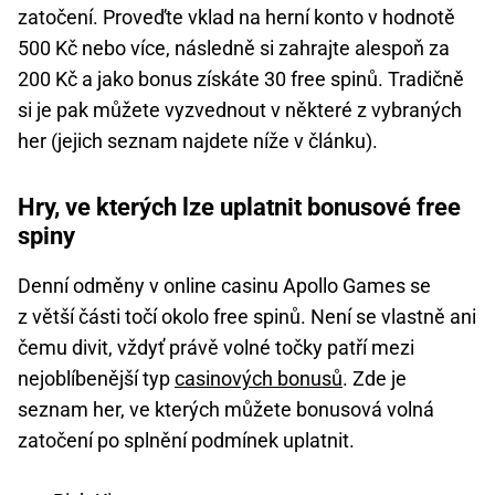
zatočení. Proveďte vklad na herní konto v hodnotě
500 Kč nebo více, následně si zahrajte alespoň za
200 Kč a jako bonus získáte 30 free spinů. Tradičně
si je pak můžete vyzvednout v některé z vybraných
her (jejich seznam najdete níže v článku).
Hry, ve kterých lze uplatnit bonusové free
spiny
Denní odměny v online casinu Apollo Games se
z větší části točí okolo free spinů. Není se vlastně ani
čemu divit, vždyť právě volné točky patří mezi
nejoblíbenější typ
casinových bonusů
. Zde je
seznam her, ve kterých můžete bonusová volná
zatočení po splnění podmínek uplatnit.