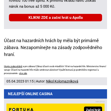
rovnou 100 free spinů. K prvnímu vkladu navíc získáš
nárok na bonus až 5 000 Kč.
KLIKNI ZDE a začni hrát u Apolla
Účast na hazardních hrách by měla být primárně
zábava. Nezapomínejte na zásady zodpovědného
hraní.
Hrajte zodpovědně
a pro zábavu! Zákaz účasti osob mladších 18 let na hazardní hře. Ministerstvo financí
varuje: Účastí na hazardní hře může vzniknout závislost! Využití bonusů je podmíněno registrací u
provozovatele -
více zde
.
05.04.2023 01:15 | Autor:
Nikol Kolomazníková
NEJLEPŠÍ ONLINE CASINA
Začni hrát