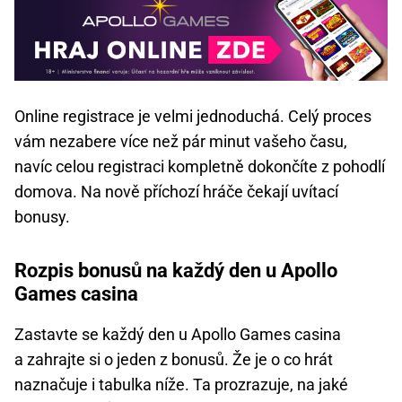
Online registrace je velmi jednoduchá. Celý proces
vám nezabere více než pár minut vašeho času,
navíc celou registraci kompletně dokončíte z pohodlí
domova. Na nově příchozí hráče čekají uvítací
bonusy.
Rozpis bonusů na každý den u Apollo
Games casina
Zastavte se každý den u Apollo Games casina
a zahrajte si o jeden z bonusů. Že je o co hrát
naznačuje i tabulka níže. Ta prozrazuje, na jaké