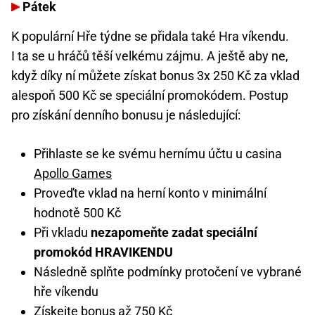
Pátek
K populární Hře týdne se přidala také Hra víkendu.
I ta se u hráčů těší velkému zájmu. A ještě aby ne,
když díky ní můžete získat bonus 3x 250 Kč za vklad
alespoň 500 Kč se speciální promokódem. Postup
pro získání denního bonusu je následující:
Přihlaste se ke svému hernímu účtu u casina
Apollo Games
Proveďte vklad na herní konto v minimální
hodnotě 500 Kč
Při vkladu
nezapomeňte zadat speciální
promokód HRAVIKENDU
Následně splňte podmínky protočení ve vybrané
hře víkendu
Získejte bonus až 750 Kč