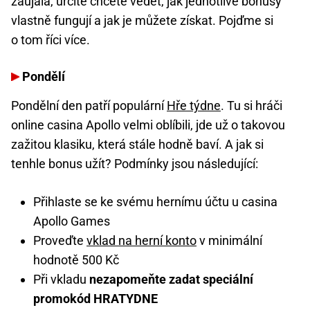
zaujala, určitě chcete vědět, jak jednotlivé bonusy
vlastně fungují a jak je můžete získat. Pojďme si
o tom říci více.
Pondělí
Pondělní den patří populární
Hře týdne
. Tu si hráči
online casina Apollo velmi oblíbili, jde už o takovou
zažitou klasiku, která stále hodně baví. A jak si
tenhle bonus užít? Podmínky jsou následující:
Přihlaste se ke svému hernímu účtu u casina
Apollo Games
Proveďte
vklad na herní konto
v minimální
hodnotě 500 Kč
Při vkladu
nezapomeňte zadat speciální
promokód HRATYDNE