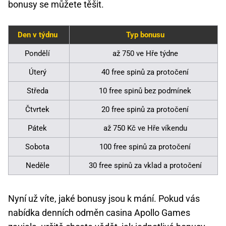
bonusy se můžete těšit.
Den v týdnu
Typ bonusu
Pondělí
až 750 ve Hře týdne
Úterý
40 free spinů za protočení
Středa
10 free spinů bez podmínek
Čtvrtek
20 free spinů za protočení
Pátek
až 750 Kč ve Hře víkendu
Sobota
100 free spinů za protočení
Neděle
30 free spinů za vklad a protočení
Nyní už víte, jaké bonusy jsou k mání. Pokud vás
nabídka denních odměn casina Apollo Games