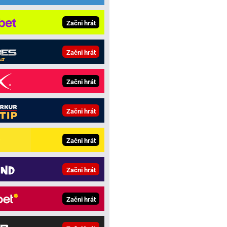
Začni hrát
Začni hrát
Začni hrát
Začni hrát
Začni hrát
Začni hrát
Začni hrát