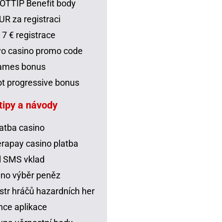
TTIP Benefit body
UR za registraci
 7 € registrace
o casino promo code
ames bonus
t progressive bonus
tipy a návody
atba casino
rapay casino platba
ll SMS vklad
no výběr peněz
str hráčů hazardních her
ce aplikace