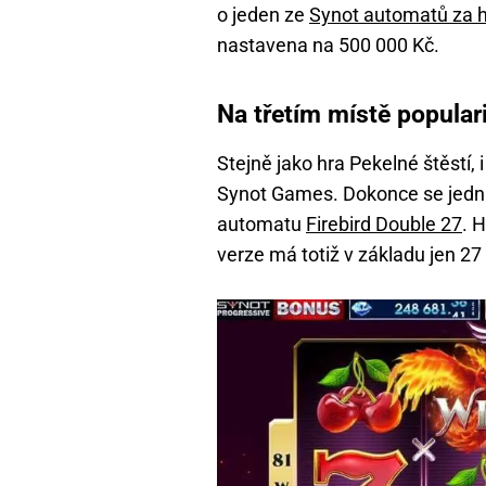
o jeden ze
Synot automatů za h
nastavena na 500 000 Kč.
Na třetím místě populari
Stejně jako hra Pekelné štěstí, 
Synot Games. Dokonce se jedná 
automatu
Firebird Double 27
. 
verze má totiž v základu jen 27 