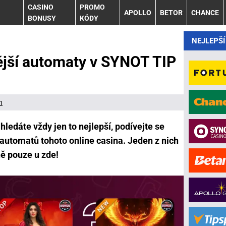
CASINO
PROMO
APOLLO
BETOR
CHANCE
BONUSY
KÓDY
NEJLEPŠÍ
ější automaty v SYNOT TIP
n
ledáte vždy jen to nejlepší, podívejte se
h automatů tohoto online casina. Jeden z nich
ně pouze u zde!