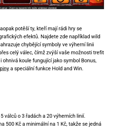
pak potěší ty, kteří mají rádi hry se
rafických efektů. Najdete zde například wild
ahrazuje chybějící symboly ve výherní linii
es celý válec, čímž zvýší vaše možnosti trefit
i ohnivá koule fungující jako symbol Bonus,
spiny
a speciální funkce Hold and Win.
5 válců o 3 řadách a 20 výherních linií.
a 500 Kč a minimální na 1 Kč, takže se jedná