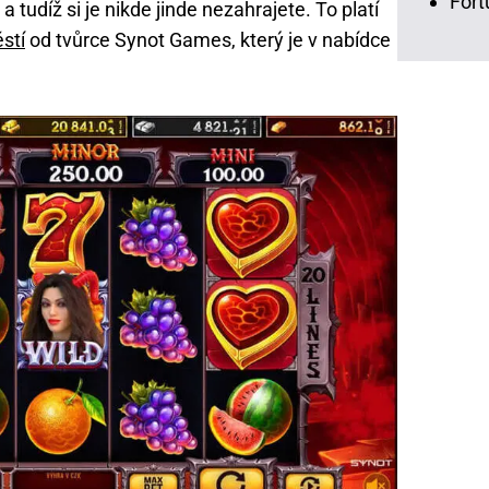
Fort
a tudíž si je nikde jinde nezahrajete. To platí
stí
od tvůrce Synot Games, který je v nabídce