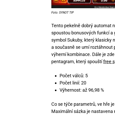
Foto: SYNOT TIP
Tento pekelně dobrý automat nao
spoustou bonusových funkcí a g
symbol Sukuby, který klasicky n
a současně se umí roztáhnout př
výherní kombinace. Dále je zde 
pentagram, který spouští
free 
Počet válců: 5
Počet linií: 20
Výhernost: až 96,98 %
Co se týče parametrů, ve hře je 
Maximální sázka je nastavena n