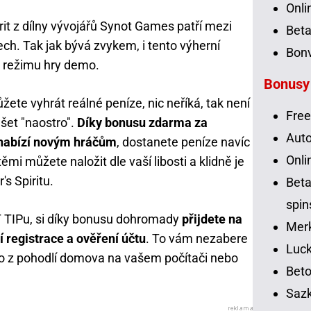
Onli
it z dílny vývojářů Synot Games patří mezi
Beta
ch. Tak jak bývá zvykem, i tento výherní
Bonv
 režimu hry demo.
Bonusy 
žete vyhrát reálné peníze, nic neříká, tak není
Free
ušet "naostro".
Díky bonusu zdarma za
Auto
a nabízí novým hráčům
, dostanete peníze navíc
Onli
mi můžete naložit dle vaší libosti a klidně je
's Spiritu.
Beta
spin
TIPu, si díky bonusu dohromady
přijdete na
Merk
 registrace a ověření účtu
. To vám nezabere
Luc
 to z pohodlí domova na vašem počítači nebo
Beto
Saz