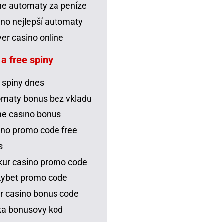
ne automaty za peníze
no nejlepší automaty
er casino online
a free spiny
 spiny dnes
maty bonus bez vkladu
ne casino bonus
no promo code free
s
ur casino promo code
kybet promo code
r casino bonus code
ka bonusovy kod