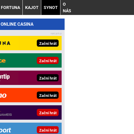
O
FORTUNA
KAJOT
SYNOT
NÁS
 ONLINE CASINA
Začni hrát
Začni hrát
Začni hrát
Začni hrát
Začni hrát
Začni hrát