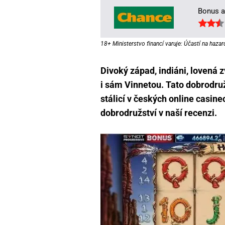
Bonus a
18+ Ministerstvo financí varuje: Účastí na hazar
Divoký západ, indiáni, lovená z
i sám Vinnetou. Tato dobrodruž
stálicí v českých online casine
dobrodružství v naší recenzi.