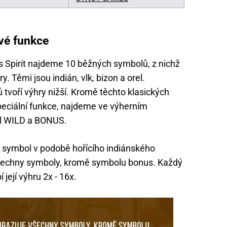
ové funkce
s Spirit najdeme 10 běžných symbolů, z nichž
. Těmi jsou indián, vlk, bizon a orel.
 tvoří výhry nižší. Kromě těchto klasických
peciální funkce, najdeme ve výherním
l WILD a BONUS.
 symbol v podobě hořícího indiánského
šechny symboly, kromě symbolu bonus. Každý
 její výhru 2x - 16x.