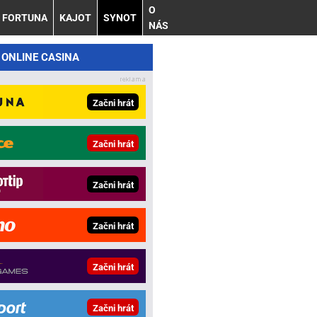
O
FORTUNA
KAJOT
SYNOT
NÁS
 ONLINE CASINA
Začni hrát
Začni hrát
Začni hrát
Začni hrát
Začni hrát
Začni hrát