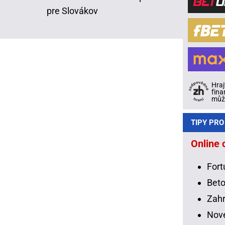
pre Slovákov
Hraj
fina
může
TIPY PRO
Online 
Fort
Beto
Zahr
Nové