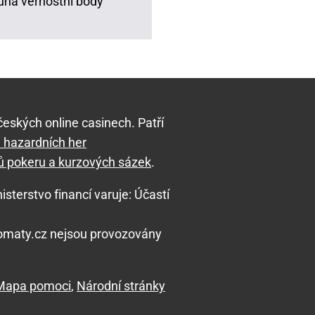
una věrnostní body
eských online casinech. Patří
i hazardních her
ů pokeru a kurzových sázek
.
sterstvo financí varuje: Účastí
omaty.cz nejsou provozovány
Mapa pomoci
,
Národní stránky