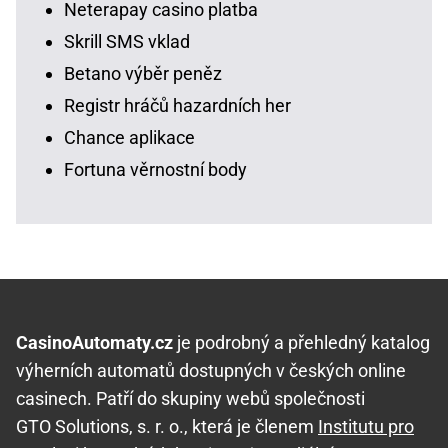
Neterapay casino platba
Skrill SMS vklad
Betano výběr peněz
Registr hráčů hazardních her
Chance aplikace
Fortuna věrnostní body
CasinoAutomaty.cz
je podrobný a přehledný katalog
výherních automatů dostupných v českých online
casinech. Patří do skupiny webů společnosti
GTO Solutions, s. r. o., která je členem
Institutu pro