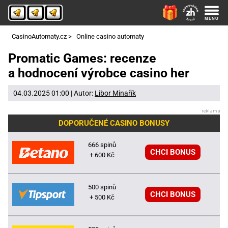
CasinoAutomaty.cz
>
Online casino automaty
Promatic Games: recenze
a hodnocení výrobce casino her
04.03.2025 01:00 | Autor:
Libor Minařík
DOPORUČENÉ CASINO BONUSY
666 spinů
CHCI BONUS
+ 600 Kč
500 spinů
CHCI BONUS
+ 500 Kč