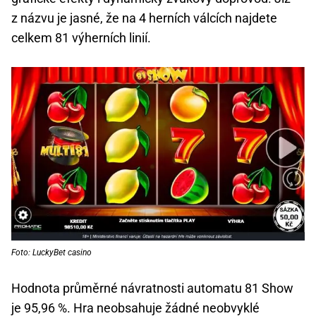
z názvu je jasné, že na 4 herních válcích najdete
celkem 81 výherních linií.
Foto: LuckyBet casino
Hodnota průměrné návratnosti automatu 81 Show
je 95,96 %. Hra neobsahuje žádné neobvyklé