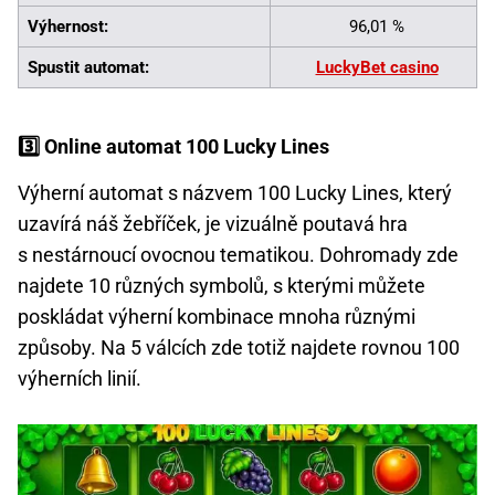
Výhernost:
96,01 %
Spustit automat:
LuckyBet casino
3️⃣ Online automat 100 Lucky Lines
Výherní automat s názvem 100 Lucky Lines, který
uzavírá náš žebříček, je vizuálně poutavá hra
s nestárnoucí ovocnou tematikou. Dohromady zde
najdete 10 různých symbolů, s kterými můžete
poskládat výherní kombinace mnoha různými
způsoby. Na 5 válcích zde totiž najdete rovnou 100
výherních linií.