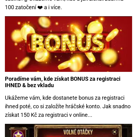
100 zatočení ❤️ a i více.
Poradíme vám, kde získat BONUS za registraci
IHNED & bez vkladu
Ukážeme vám, kde dostanete bonus za registraci
ihned poté, co si založíte hráčské konto. Jak snadno
získat 150 Kč za registraci v online...