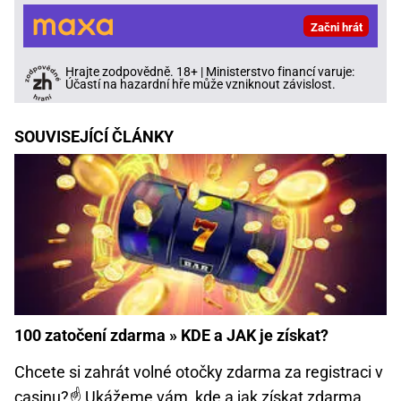
Začni hrát
Hrajte zodpovědně. 18+ | Ministerstvo financí varuje:
Účastí na hazardní hře může vzniknout závislost.
SOUVISEJÍCÍ ČLÁNKY
100 zatočení zdarma » KDE a JAK je získat?
Chcete si zahrát volné otočky zdarma za registraci v
casinu?☝️ Ukážeme vám, kde a jak získat zdarma