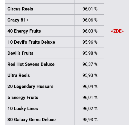
Circus Reels
96,01 %
Crazy 81+
96,06 %
40 Energy Fruits
96,03 %
«ZDE»
10 Devil’s Fruits Deluxe
95,96 %
Devil’s Fruits
95,98 %
Red Hot Sevens Deluxe
96,37 %
Ultra Reels
95,93 %
20 Legendary Hussars
96,04 %
5 Energy Fruits
96,01 %
10 Lucky Lines
96,02 %
30 Galaxy Gems Deluxe
95,93 %