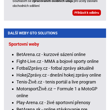
Souhlasím se
zpracováním osobních údajů
pro účely zasílání
obchodních sdělení
DALŠÍ WEBY GTO SOLUTIONS
Sportovní weby
BetArena.cz - kurzové sázení online
Fight-Live.cz - MMA a bojové sporty online
FotbalZprávy.cz - fotbal zprávy aktuálně
HokejZprávy.cz - dnešní hokej zprávy online
Tenis-Živě.cz - tenis portál a live program
MotorsportŽivě.cz – Formule 1 a MotoGP
online
Play-Arena.cz - živé sportovní přenosy
BetArena.sk - online stávkovanie pre