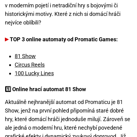
v moderním pojetí i netradiční hry s bojovými či
historickými motivy. Které z nich si domácí hráči
nejvíce oblíbili?
TOP 3 online automaty od Promatic Games:
81 Show
Circus Reels
100 Lucky Lines
1️⃣ Online hrací automat 81 Show
Aktuálně nejhranější automat od Promaticu je 81
Show, jenž na první pohled připomíná staré dobré
hry, které domácí hráči jednoduše milují. Zároveň se
ale jedná o moderní hru, které nechybí povedené
grafické efekty i dynamický zvukový doprovod. Již