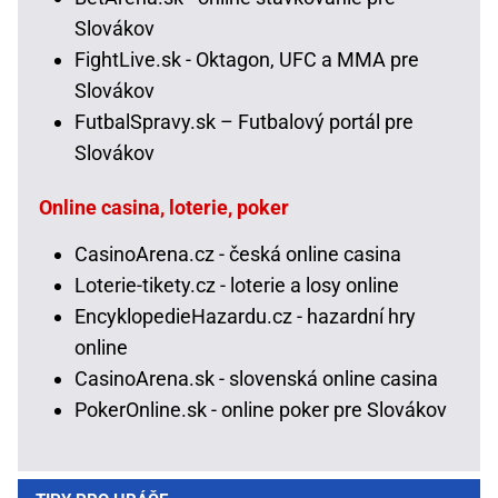
Slovákov
FightLive.sk - Oktagon, UFC a MMA pre
Slovákov
FutbalSpravy.sk – Futbalový portál pre
Slovákov
Online casina, loterie, poker
CasinoArena.cz - česká online casina
Loterie-tikety.cz - loterie a losy online
EncyklopedieHazardu.cz - hazardní hry
online
CasinoArena.sk - slovenská online casina
PokerOnline.sk - online poker pre Slovákov