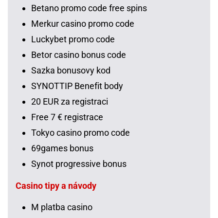
Betano promo code free spins
Merkur casino promo code
Luckybet promo code
Betor casino bonus code
Sazka bonusovy kod
SYNOTTIP Benefit body
20 EUR za registraci
Free 7 € registrace
Tokyo casino promo code
69games bonus
Synot progressive bonus
Casino tipy a návody
M platba casino