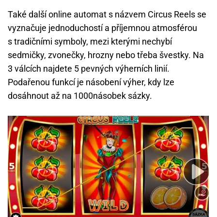
Také další online automat s názvem Circus Reels se
vyznačuje jednoduchostí a příjemnou atmosférou
s tradičními symboly, mezi kterými nechybí
sedmičky, zvonečky, hrozny nebo třeba švestky. Na
3 válcích najdete 5 pevných výherních linií.
Podařenou funkcí je násobení výher, kdy lze
dosáhnout až na 1000násobek sázky.