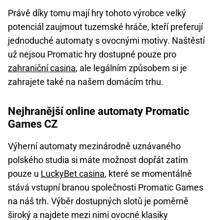
Právě díky tomu mají hry tohoto výrobce velký
potenciál zaujmout tuzemské hráče, kteří preferují
jednoduché automaty s ovocnými motivy. Naštěstí
už nejsou Promatic hry dostupné pouze pro
zahraniční casina
, ale legálním způsobem si je
zahrajete také na našem domácím trhu.
Nejhranější online automaty Promatic
Games CZ
Výherní automaty mezinárodně uznávaného
polského studia si máte možnost dopřát zatím
pouze u
LuckyBet casina
, které se momentálně
stává vstupní branou společnosti Promatic Games
na náš trh. Výběr dostupných slotů je poměrně
široký a najdete mezi nimi ovocné klasiky