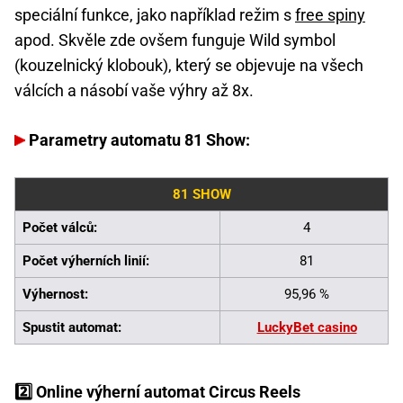
speciální funkce, jako například režim s
free spiny
apod. Skvěle zde ovšem funguje Wild symbol
(kouzelnický klobouk), který se objevuje na všech
válcích a násobí vaše výhry až 8x.
Parametry automatu 81 Show:
81 SHOW
Počet válců:
4
Počet výherních linií:
81
Výhernost:
95,96 %
Spustit automat:
LuckyBet casino
2️⃣ Online výherní automat Circus Reels