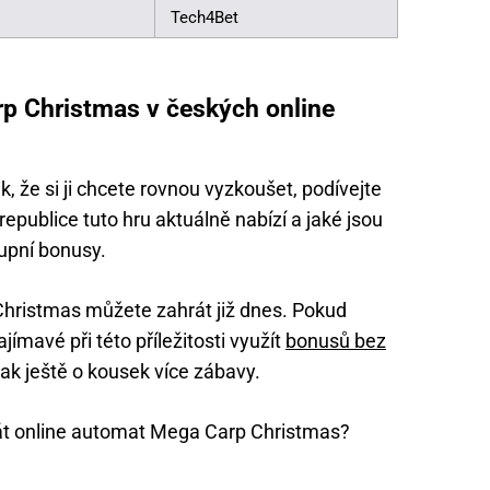
Tech4Bet
p Christmas v českých online
k, že si ji chcete rovnou vyzkoušet, podívejte
epublice tuto hru aktuálně nabízí a jaké jsou
tupní bonusy.
 Christmas můžete zahrát již dnes. Pokud
ímavé při této příležitosti využít
bonusů bez
 tak ještě o kousek více zábavy.
át online automat Mega Carp Christmas?