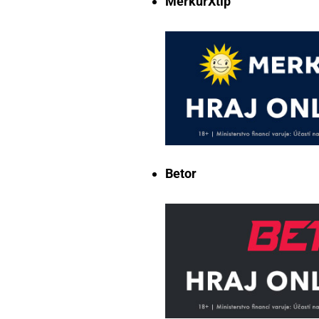
MerkurXtip
Betor