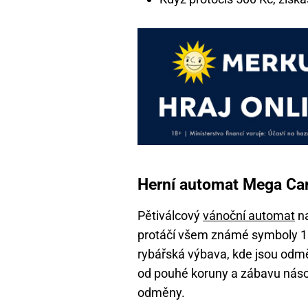
Herní automat Mega Car
Pětiválcový
vánoční automat
na
protáčí všem známé symboly 10, 
rybářská výbava, kde jsou odmě
od pouhé koruny a zábavu nás
odměny.