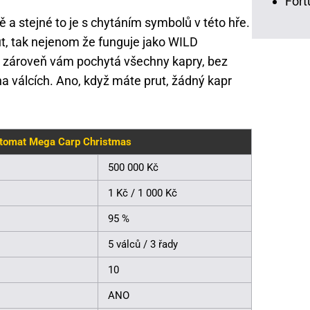
Fort
ě a stejné to je s chytáním symbolů v této hře.
t, tak nejenom že funguje jako WILD
le zároveň vám pochytá všechny kapry, bez
e na válcích. Ano, když máte prut, žádný kapr
utomat Mega Carp Christmas
500 000 Kč
1 Kč / 1 000 Kč
95 %
5 válců / 3 řady
10
ANO