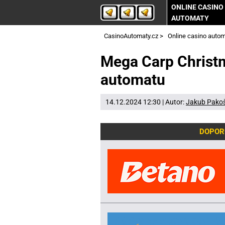
ONLINE CASINO
AUTOMATY
CasinoAutomaty.cz
>
Online casino auto
Mega Carp Christ
automatu
14.12.2024 12:30 | Autor:
Jakub Pako
DOPOR