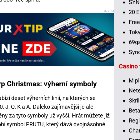
SYNO
20 E
Free
Toky
69g
Syno
Casino 
M pl
p Christmas: výherní symboly
Nete
bízí deset výherních linií, na kterých se
Skri
J, Q, K a A. Daleko zajímavější je ale
Beta
ny za tyto symboly už vyšší. Hrát můžete již
Regi
obí symbol PRUTU, který dává dvojnásobné
Chan