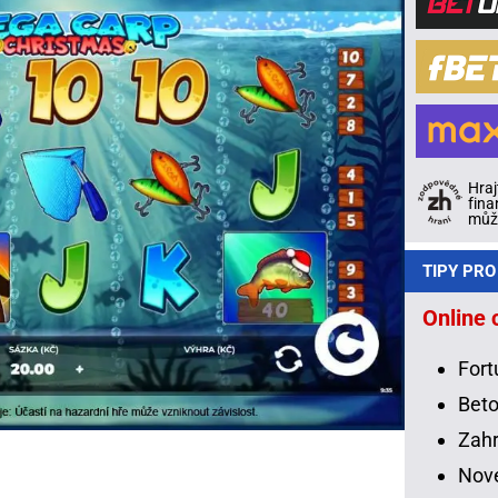
Hraj
fina
může
TIPY PRO
Online 
Fort
Beto
Zahr
Nové