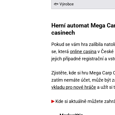
🐟 Výrobce
Herní automat Mega Car
casinech
Pokud se vám hra zalíbila natoli
se, která
online casina
v České r
jejich případné registrační a vs
Zjistěte, kde si hru Mega Carp
zatím nemáte účet, může být zaj
vkladu pro nové hráče
a užít si
Kde si aktuálně můžete zahr