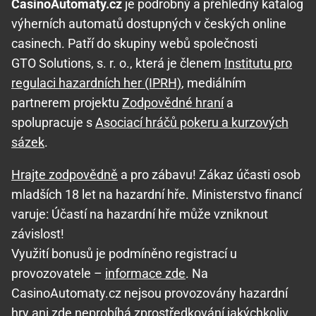
CasinoAutomaty.cz
je podrobný a přehledný katalog
výherních automatů dostupných v českých online
casinech. Patří do skupiny webů společnosti
GTO Solutions, s. r. o., která je členem
Institutu pro
regulaci hazardních her (IPRH)
, mediálním
partnerem projektu
Zodpovědné hraní
a
spolupracuje s
Asociací hráčů pokeru a kurzových
sázek
.
Hrajte zodpovědně
a pro zábavu! Zákaz účasti osob
mladších 18 let na hazardní hře. Ministerstvo financí
varuje: Účastí na hazardní hře může vzniknout
závislost!
Využití bonusů je podmíněno registrací u
provozovatele –
informace zde
. Na
CasinoAutomaty.cz nejsou provozovány hazardní
hry ani zde neprobíhá zprostředkování jakýchkoliv