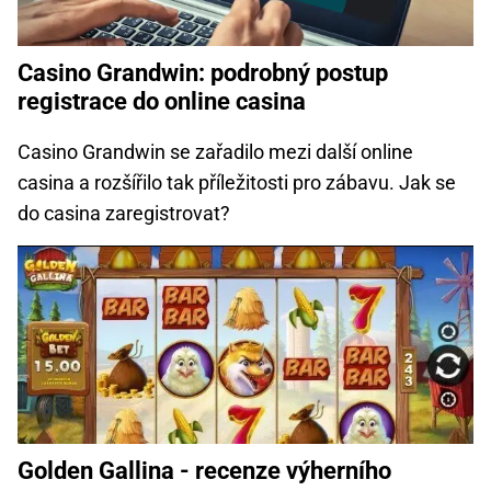
Casino Grandwin: podrobný postup
registrace do online casina
Casino Grandwin se zařadilo mezi další online
casina a rozšířilo tak příležitosti pro zábavu. Jak se
do casina zaregistrovat?
Golden Gallina - recenze výherního