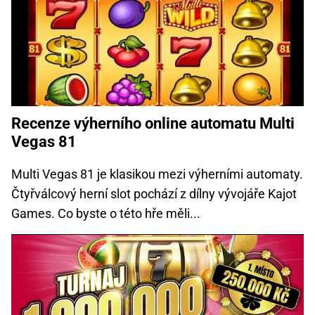
Recenze výherního online automatu Multi
Vegas 81
Multi Vegas 81 je klasikou mezi výherními automaty.
Čtyřválcový herní slot pochází z dílny vývojáře Kajot
Games. Co byste o této hře měli...