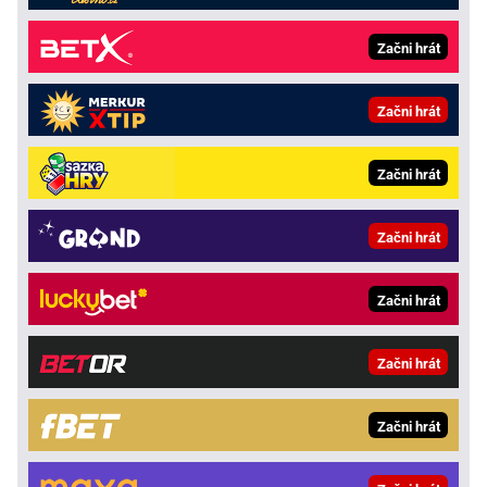
Začni hrát
Začni hrát
Začni hrát
Začni hrát
Začni hrát
Začni hrát
Začni hrát