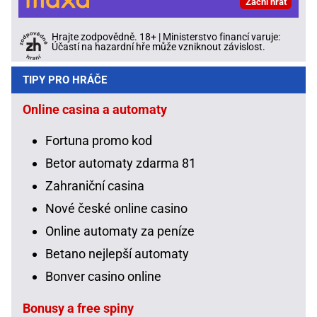
Začni hrát
Hrajte zodpovědně. 18+ | Ministerstvo financí varuje:
Účastí na hazardní hře může vzniknout závislost.
TIPY PRO HRÁČE
Online casina a automaty
Fortuna promo kod
Betor automaty zdarma 81
Zahraniční casina
Nové české online casino
Online automaty za peníze
Betano nejlepší automaty
Bonver casino online
Bonusy a free spiny