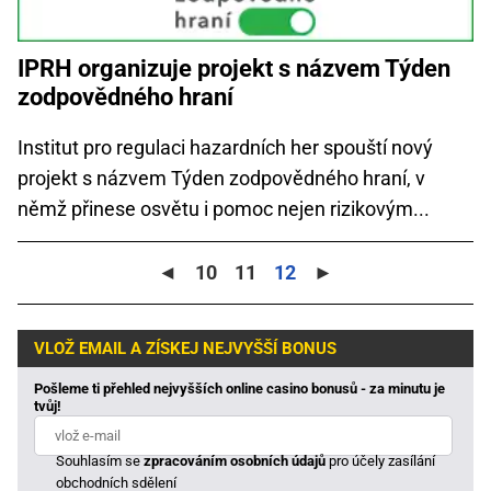
IPRH organizuje projekt s názvem Týden
zodpovědného hraní
Institut pro regulaci hazardních her spouští nový
projekt s názvem Týden zodpovědného hraní, v
němž přinese osvětu i pomoc nejen rizikovým...
◄
10
11
12
►
VLOŽ EMAIL A ZÍSKEJ NEJVYŠŠÍ BONUS
Pošleme ti přehled nejvyšších online casino bonusů - za minutu je
tvůj!
Souhlasím se
zpracováním osobních údajů
pro účely zasílání
obchodních sdělení