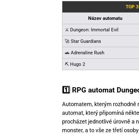
TOP 3
Název automatu
⚔️ Dungeon: Immortal Evil
🚀 Star Guardians
🚗 Adrenaline Rush
⛏️ Hugo 2
1️⃣ RPG automat Dungeo
Automatem, kterým rozhodně mu
automat, který připomíná někt
procházet jednotlivé úrovně a
monster, a to vše ze třetí osoby