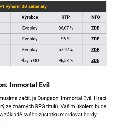
+1 výherní 3D automaty
Výrobce
RTP
INFO
Evoplay
96,07 %
ZDE
Evoplay
96 %
ZDE
Evoplay
až 97 %
ZDE
Play’n GO
96,53 %
ZDE
n: Immortal Evil
síme začít, je Dungeon: Immortal Evil. Hrací
erý ze známých RPG titulů. Vaším úkolem bude
 na základě svého zůstatku mordovat hordy
.