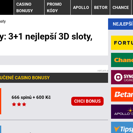
CASINO
PROMO
APOLLO
BETOR
CHANCE
BONUSY
KÓDY
maty
NEJLEPŠÍ
: 3+1 nejlepší 3D sloty,
UČENÉ CASINO BONUSY
666 spinů + 600 Kč
CHCI BONUS