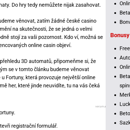
Onli
omaty. Do hry tedy nemůžete nijak zasahovat.
Beta
udeme věnovat, zatím žádné české casino
Bonv
mění na skutečnosti, že se jedná o velmi
Bonusy 
dně stojí za vaši pozornost. Kdo ví, možná se
cencovaných online casin objeví.
Free
Auto
přehledu 3D automatů, připomeňme si, že
Onli
erým se v tomto článku budeme věnovat
Beta
 u Fortuny, která provozuje největší online
spin
 her, které jinde neuvidíte, tu na vás čeká
Merk
Luc
ortuny.
Beto
Saz
evři registrační formulář.