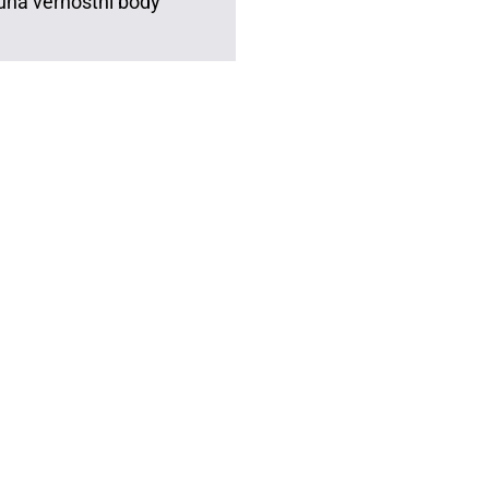
una věrnostní body