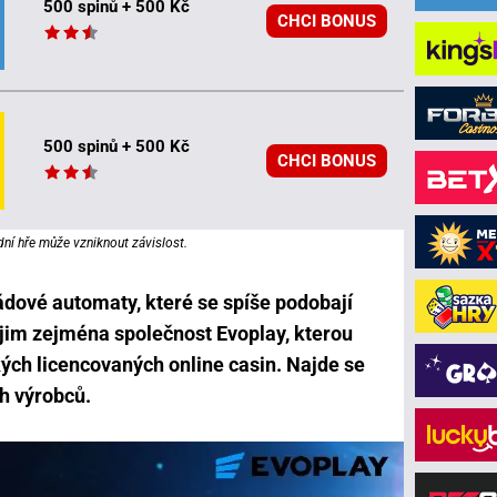
500 spinů + 500 Kč
CHCI BONUS
500 spinů + 500 Kč
CHCI BONUS
dní hře může vzniknout závislost.
rkádové automaty, které se spíše podobají
jim zejména společnost Evoplay, kterou
ých licencovaných online casin. Najde se
ch výrobců.