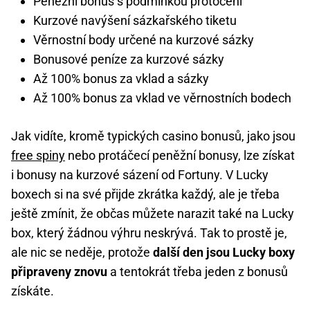
Peněžní bonus s podmínkou protočení
Kurzové navýšení sázkařského tiketu
Věrnostní body určené na kurzové sázky
Bonusové peníze za kurzové sázky
Až 100% bonus za vklad a sázky
Až 100% bonus za vklad ve věrnostních bodech
Jak vidíte, kromě typických casino bonusů, jako jsou
free spiny
nebo protáčecí peněžní bonusy, lze získat
i bonusy na kurzové sázení od Fortuny. V Lucky
boxech si na své přijde zkrátka každý, ale je třeba
ještě zmínit, že občas můžete narazit také na Lucky
box, který žádnou výhru neskrývá. Tak to prostě je,
ale nic se neděje, protože
další den jsou Lucky boxy
připraveny znovu
a tentokrát třeba jeden z bonusů
získáte.