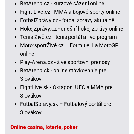
BetArena.cz - kurzové sázení online
Fight-Live.cz - MMA a bojové sporty online
FotbalZprávy.cz - fotbal zprávy aktuálně
HokejZprávy.cz - dnešní hokej zprávy online
Tenis-Živě.cz - tenis portál a live program
MotorsportŽivě.cz – Formule 1 a MotoGP
online
Play-Arena.cz - živé sportovní přenosy
BetArena.sk - online stávkovanie pre
Slovákov
FightLive.sk - Oktagon, UFC a MMA pre
Slovákov
FutbalSpravy.sk – Futbalový portál pre
Slovákov
Online casina, loterie, poker