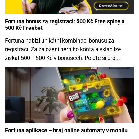
Fortuna bonus za registraci: 500 Kč Free spiny a
500 Kč Freebet
Fortuna nabízí unikátní kombinaci bonusu za
registraci. Za založení herního konta a vklad lze
získat 500 + 500 Kč v bonusech. Pojďte si pro...
Fortuna aplikace – hraj online automaty v mobilu