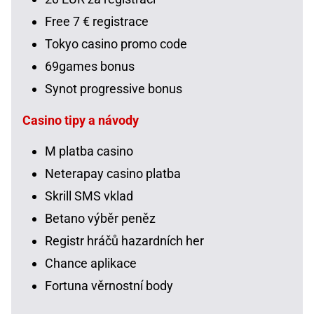
Free 7 € registrace
Tokyo casino promo code
69games bonus
Synot progressive bonus
Casino tipy a návody
M platba casino
Neterapay casino platba
Skrill SMS vklad
Betano výběr peněz
Registr hráčů hazardních her
Chance aplikace
Fortuna věrnostní body