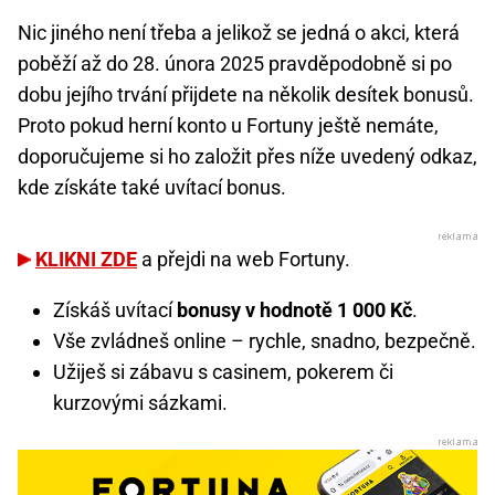
Nic jiného není třeba a jelikož se jedná o akci, která
poběží až do 28. února 2025 pravděpodobně si po
dobu jejího trvání přijdete na několik desítek bonusů.
Proto pokud herní konto u Fortuny ještě nemáte,
doporučujeme si ho založit přes níže uvedený odkaz,
kde získáte také uvítací bonus.
KLIKNI ZDE
a přejdi na web Fortuny.
Získáš uvítací
bonusy v hodnotě 1 000 Kč
.
Vše zvládneš online – rychle, snadno, bezpečně.
Užiješ si zábavu s casinem, pokerem či
kurzovými sázkami.