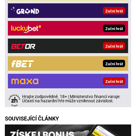
Začni hrát
Začni hrát
Začni hrát
Začni hrát
Začni hrát
Hrajte zodpovědně. 18+ | Ministerstvo financí varuje:
Účastí na hazardní hře může vzniknout závislost.
SOUVISEJÍCÍ ČLÁNKY