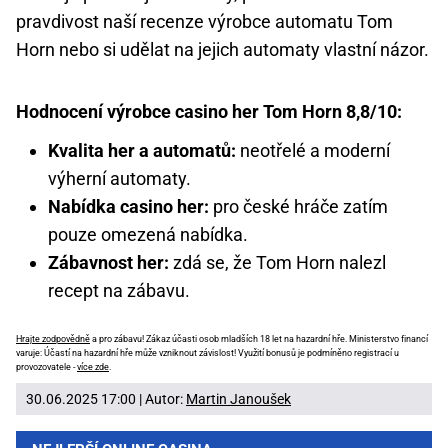
pravdivost naší recenze výrobce automatu Tom
Horn nebo si udělat na jejich automaty vlastní názor.
Hodnocení výrobce casino her Tom Horn 8,8/10:
Kvalita her a automatů:
neotřelé a moderní
výherní automaty.
Nabídka casino her:
pro české hráče zatím
pouze omezená nabídka.
Zábavnost her:
zdá se, že Tom Horn nalezl
recept na zábavu.
Hrajte zodpovědně
a pro zábavu! Zákaz účasti osob mladších 18 let na hazardní hře. Ministerstvo financí
varuje: Účastí na hazardní hře může vzniknout závislost! Využití bonusů je podmíněno registrací u
provozovatele -
více zde
.
30.06.2025 17:00 | Autor:
Martin Janoušek