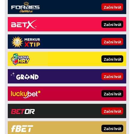
Začni hrát
Začni hrát
Začni hrát
Začni hrát
Začni hrát
Začni hrát
Začni hrát
Začni hrát