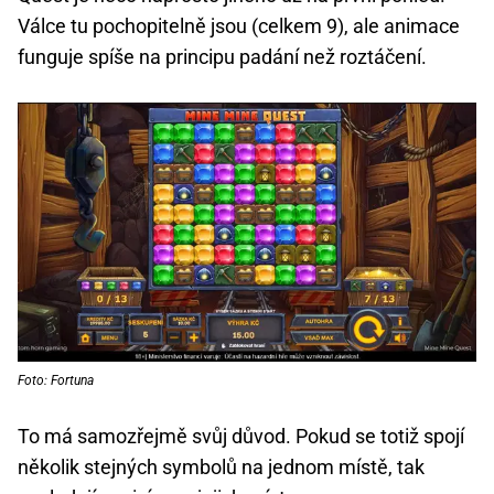
Válce tu pochopitelně jsou (celkem 9), ale animace
funguje spíše na principu padání než roztáčení.
Foto: Fortuna
To má samozřejmě svůj důvod. Pokud se totiž spojí
několik stejných symbolů na jednom místě, tak