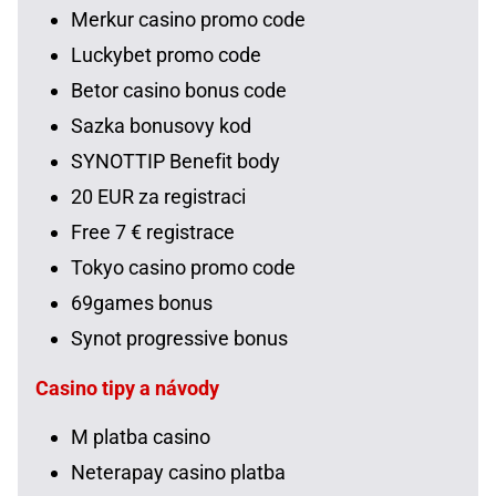
Merkur casino promo code
Luckybet promo code
Betor casino bonus code
Sazka bonusovy kod
SYNOTTIP Benefit body
20 EUR za registraci
Free 7 € registrace
Tokyo casino promo code
69games bonus
Synot progressive bonus
Casino tipy a návody
M platba casino
Neterapay casino platba