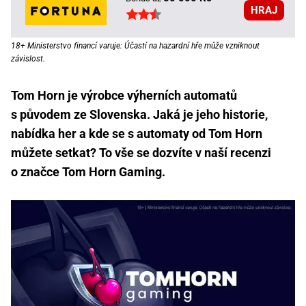
HRAJ
18+ Ministerstvo financí varuje: Účastí na hazardní hře může vzniknout
závislost.
Tom Horn je výrobce výherních automatů
s původem ze Slovenska. Jaká je jeho historie,
nabídka her a kde se s automaty od Tom Horn
můžete setkat? To vše se dozvíte v naší recenzi
o značce Tom Horn Gaming.