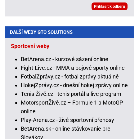
DALŠÍ WEBY GTO SOLUTIONS
Sportovní weby
BetArena.cz - kurzové sázení online
Fight-Live.cz - MMA a bojové sporty online
FotbalZprávy.cz - fotbal zprávy aktuálně
HokejZprávy.cz - dnešní hokej zprávy online
Tenis-Živě.cz - tenis portál a live program
MotorsportŽivě.cz – Formule 1 a MotoGP
online
Play-Arena.cz - živé sportovní přenosy
BetArena.sk - online stávkovanie pre
Slovákov