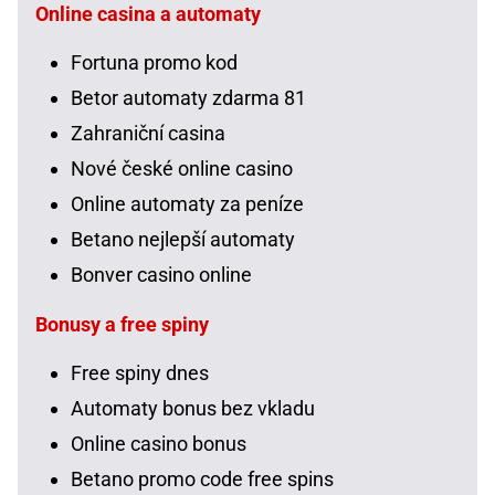
Online casina a automaty
Fortuna promo kod
Betor automaty zdarma 81
Zahraniční casina
Nové české online casino
Online automaty za peníze
Betano nejlepší automaty
Bonver casino online
Bonusy a free spiny
Free spiny dnes
Automaty bonus bez vkladu
Online casino bonus
Betano promo code free spins