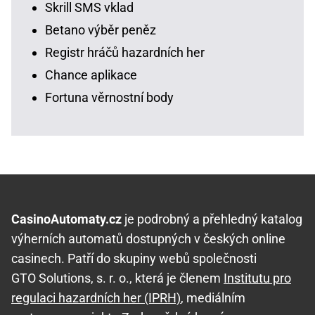
Skrill SMS vklad
Betano výběr peněz
Registr hráčů hazardních her
Chance aplikace
Fortuna věrnostní body
CasinoAutomaty.cz
je podrobný a přehledný katalog
výherních automatů dostupných v českých online
casinech. Patří do skupiny webů společnosti
GTO Solutions, s. r. o., která je členem
Institutu pro
regulaci hazardních her (IPRH)
, mediálním