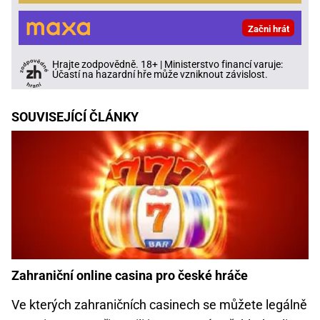
Začni hrát
Hrajte zodpovědně. 18+ | Ministerstvo financí varuje:
Účastí na hazardní hře může vzniknout závislost.
SOUVISEJÍCÍ ČLÁNKY
Zahraniční online casina pro české hráče
Ve kterých zahraničních casinech se můžete legálně