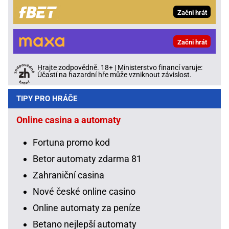
Začni hrát
Začni hrát
Hrajte zodpovědně. 18+ | Ministerstvo financí varuje:
Účastí na hazardní hře může vzniknout závislost.
TIPY PRO HRÁČE
Online casina a automaty
Fortuna promo kod
Betor automaty zdarma 81
Zahraniční casina
Nové české online casino
Online automaty za peníze
Betano nejlepší automaty