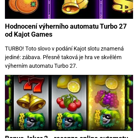
Hodnocení výherního automatu Turbo 27
od Kajot Games
TURBO! Toto slovo v podání Kajot slotu znamená
jediné: zábava. Přesně taková je hra ve skvělém
výherním automatu Turbo 27.