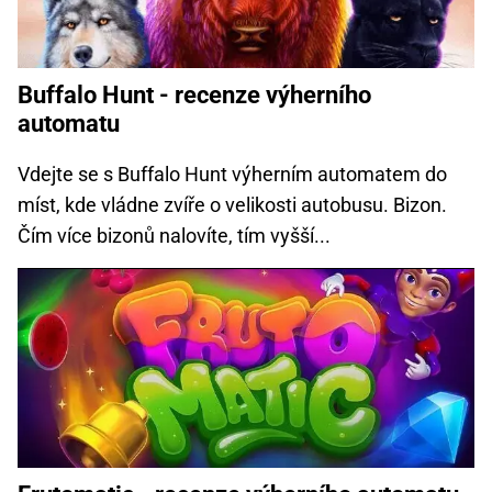
Buffalo Hunt - recenze výherního
automatu
Vdejte se s Buffalo Hunt výherním automatem do
míst, kde vládne zvíře o velikosti autobusu. Bizon.
Čím více bizonů nalovíte, tím vyšší...