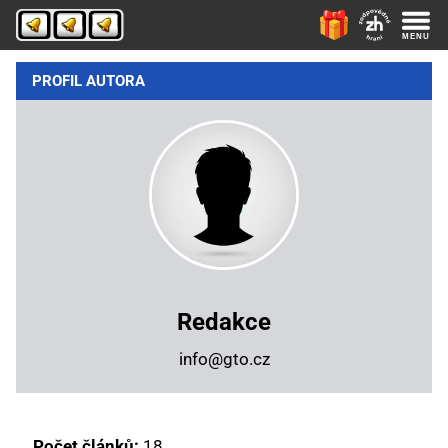
PROFIL AUTORA
Redakce
info@gto.cz
Počet článků:
18