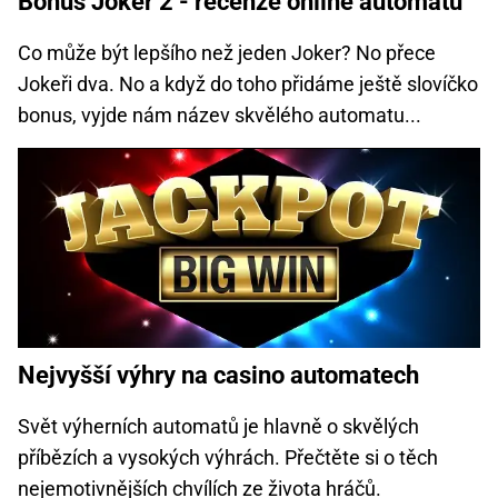
Bonus Joker 2 - recenze online automatu
Co může být lepšího než jeden Joker? No přece
Jokeři dva. No a když do toho přidáme ještě slovíčko
bonus, vyjde nám název skvělého automatu...
Nejvyšší výhry na casino automatech
Svět výherních automatů je hlavně o skvělých
příbězích a vysokých výhrách. Přečtěte si o těch
nejemotivnějších chvílích ze života hráčů.