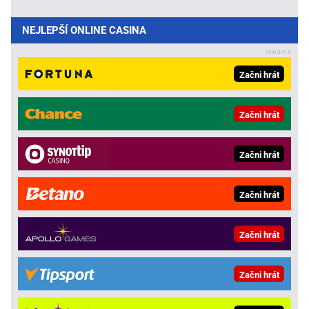
NEJLEPŠÍ ONLINE CASINA
Začni hrát
Začni hrát
Začni hrát
Začni hrát
Začni hrát
Začni hrát