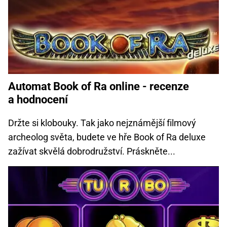
Automat Book of Ra online - recenze
a hodnocení
Držte si klobouky. Tak jako nejznámější filmový
archeolog světa, budete ve hře Book of Ra deluxe
zažívat skvělá dobrodružství. Práskněte...