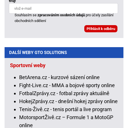
tvůj!
Souhlasím se
zpracováním osobních údajů
pro účely zasílání
obchodních sdělení
DALŠÍ WEBY GTO SOLUTIONS
Sportovní weby
BetArena.cz - kurzové sázení online
Fight-Live.cz - MMA a bojové sporty online
FotbalZprávy.cz - fotbal zprávy aktuálně
HokejZprávy.cz - dnešní hokej zprávy online
Tenis-Živě.cz - tenis portál a live program
MotorsportŽivě.cz – Formule 1 a MotoGP
online