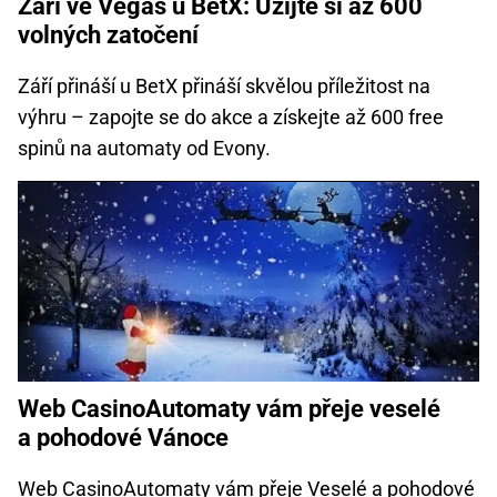
Září ve Vegas u BetX: Užijte si až 600
volných zatočení
Září přináší u BetX přináší skvělou příležitost na
výhru – zapojte se do akce a získejte až 600 free
spinů na automaty od Evony.
Web CasinoAutomaty vám přeje veselé
a pohodové Vánoce
Web CasinoAutomaty vám přeje Veselé a pohodové