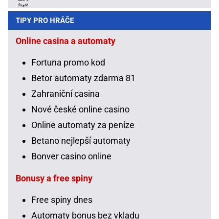
TIPY PRO HRÁČE
Online casina a automaty
Fortuna promo kod
Betor automaty zdarma 81
Zahraniční casina
Nové české online casino
Online automaty za peníze
Betano nejlepší automaty
Bonver casino online
Bonusy a free spiny
Free spiny dnes
Automaty bonus bez vkladu