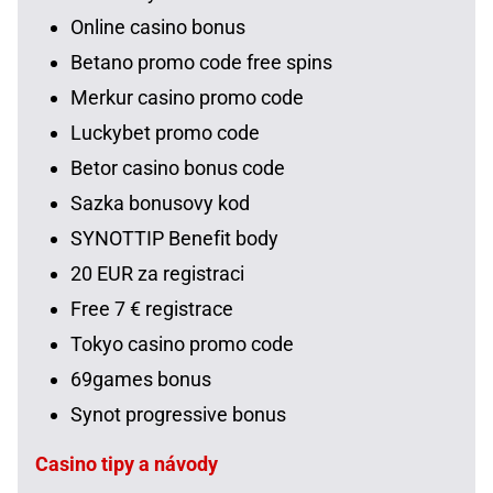
Online casino bonus
Betano promo code free spins
Merkur casino promo code
Luckybet promo code
Betor casino bonus code
Sazka bonusovy kod
SYNOTTIP Benefit body
20 EUR za registraci
Free 7 € registrace
Tokyo casino promo code
69games bonus
Synot progressive bonus
Casino tipy a návody