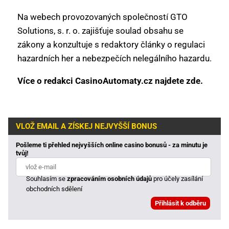
Na webech provozovaných společností GTO
Solutions, s. r. o. zajišťuje soulad obsahu se
zákony a konzultuje s redaktory články o regulaci
hazardních her a nebezpečích nelegálního hazardu.
Více o redakci CasinoAutomaty.cz najdete zde.
VLOŽ EMAIL A ZÍSKEJ NEJVYŠŠÍ BONUS
Pošleme ti přehled nejvyšších online casino bonusů - za minutu je
tvůj!
Souhlasím se
zpracováním osobních údajů
pro účely zasílání
obchodních sdělení