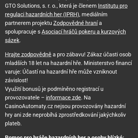
GTO Solutions, s. r. o., která je členem
Institutu pro
regulaci hazardních her (IPRH)
, mediálním
partnerem projektu
Zodpovědné hraní
a
spolupracuje s
Asociací hráčů pokeru a kurzových
sázek
.
Hrajte zodpovědně
a pro zábavu! Zákaz účasti osob
mladších 18 let na hazardní hře. Ministerstvo financí
varuje: Účastí na hazardní hře může vzniknout
závislost!
Využití bonusů je podmíněno registrací u
provozovatele –
informace zde
. Na
CasinoAutomaty.cz nejsou provozovány hazardní
hry ani zde neprobíhá zprostředkování jakýchkoliv
plateb.
Pomoc pro hráče hazardních her a osoby blízké: