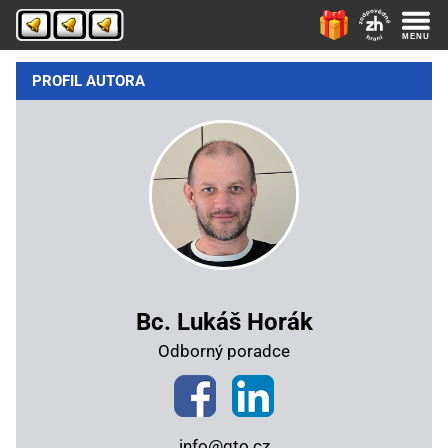
PROFIL AUTORA
Bc. Lukáš Horák
Odborný poradce
info@gto.cz