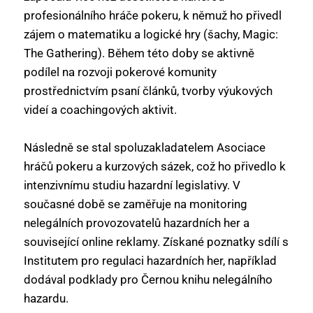
profesionálního hráče pokeru, k němuž ho přivedl
zájem o matematiku a logické hry (šachy, Magic:
The Gathering). Během této doby se aktivně
podílel na rozvoji pokerové komunity
prostřednictvím psaní článků, tvorby výukových
videí a coachingových aktivit.
Následně se stal spoluzakladatelem Asociace
hráčů pokeru a kurzových sázek, což ho přivedlo k
intenzivnímu studiu hazardní legislativy. V
současné době se zaměřuje na monitoring
nelegálních provozovatelů hazardních her a
související online reklamy. Získané poznatky sdílí s
Institutem pro regulaci hazardních her, například
dodával podklady pro Černou knihu nelegálního
hazardu.