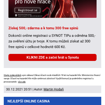
Získej 500,-zdarma a k tomu 300 free spinů
Dokonči online registraci u SYNOT TIPu a odměna 500,-
za ověření účtu je tvoje. K tomu můžeš získat až 300
free spinů v celkové hodnotě 600 Kč.
KLIKNI ZDE a začni hrát u Synotu
Hrajte zodpovědně
a pro zábavu! Zákaz účasti osob mladších 18 let na hazardní hře. Ministerstvo financí
varuje: Účastí na hazardní hře může vzniknout závislost! Využití bonusů je podmíněno registrací u
provozovatele -
více zde
.
30.12.2021 20:51 | Autor:
Martin Hodaň
NEJLEPŠÍ ONLINE CASINA