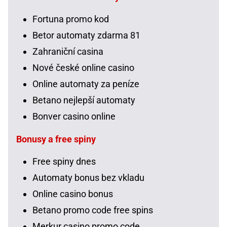
Fortuna promo kod
Betor automaty zdarma 81
Zahraniční casina
Nové české online casino
Online automaty za peníze
Betano nejlepší automaty
Bonver casino online
Bonusy a free spiny
Free spiny dnes
Automaty bonus bez vkladu
Online casino bonus
Betano promo code free spins
Merkur casino promo code