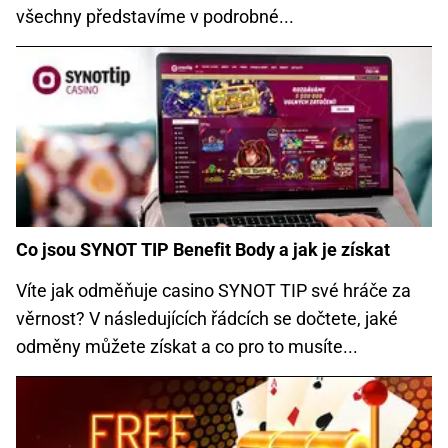
všechny představíme v podrobné...
Co jsou SYNOT TIP Benefit Body a jak je získat
Víte jak odměňuje casino SYNOT TIP své hráče za
věrnost? V následujících řádcích se dočtete, jaké
odměny můžete získat a co pro to musíte...