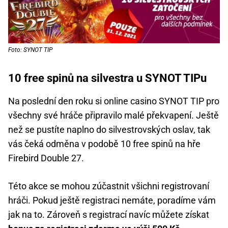
Foto: SYNOT TIP
10 free spinů na silvestra u SYNOT TIPu
Na poslední den roku si online casino SYNOT TIP pro
všechny své hráče připravilo malé překvapení. Ještě
než se pustíte naplno do silvestrovských oslav, tak
vás čeká odměna v podobě 10 free spinů na hře
Firebird Double 27.
Této akce se mohou zúčastnit všichni registrovaní
hráči. Pokud ještě registraci nemáte, poradíme vám
jak na to. Zároveň s registrací navíc můžete získat