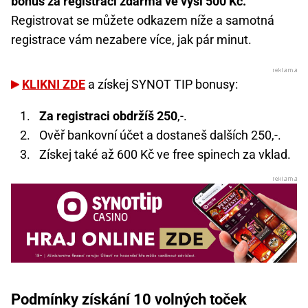
bonus za registraci zdarma ve výši 500 Kč.
Registrovat se můžete odkazem níže a samotná
registrace vám nezabere více, jak pár minut.
KLIKNI ZDE
a získej SYNOT TIP bonusy:
Za registraci obdržíš 250
,-.
Ověř bankovní účet a dostaneš dalších 250,-.
Získej také až 600 Kč ve free spinech za vklad.
Podmínky získání 10 volných toček