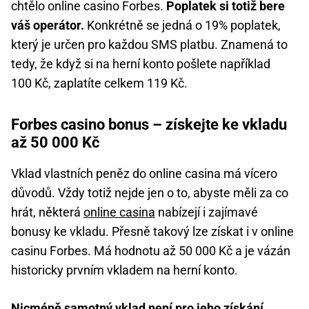
chtělo online casino Forbes.
Poplatek si totiž bere
váš operátor.
Konkrétně se jedná o 19% poplatek,
který je určen pro každou SMS platbu. Znamená to
tedy, že když si na herní konto pošlete například
100 Kč, zaplatíte celkem 119 Kč.
Forbes casino bonus – získejte ke vkladu
až 50 000 Kč
Vklad vlastních peněz do online casina má vícero
důvodů. Vždy totiž nejde jen o to, abyste měli za co
hrát, některá
online casina
nabízejí i zajímavé
bonusy ke vkladu. Přesně takový lze získat i v online
casinu Forbes. Má hodnotu až 50 000 Kč a je vázán
historicky prvním vkladem na herní konto.
Nicméně samotný vklad není pro jeho získání