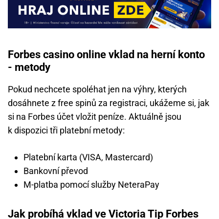
Forbes casino online vklad na herní konto
- metody
Pokud nechcete spoléhat jen na výhry, kterých
dosáhnete z free spinů za registraci, ukážeme si, jak
si na Forbes účet vložit peníze. Aktuálně jsou
k dispozici tři platební metody:
Platební karta (VISA, Mastercard)
Bankovní převod
M-platba pomocí služby NeteraPay
Jak probíhá vklad ve Victoria Tip Forbes