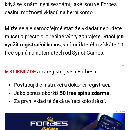
když se s námi nyní seznámí, jaké jsou ve Forbes
casinu možnosti vkladů na herní konto.
Může se ale samozřejmě stát, že vkládat nebudete
muset a přesto si o reálné výhry zahrajete.
Stačí jen
využít registrační bonus
, v rámci kterého získáte 50
free spinů na automatech od Synot Games.
KLIKNI ZDE
a zaregistruj se u Forbesu.
Postupuj dle instrukcí a dokonči registraci.
Jako bonus obdržíš
50 free spinů zdarma
.
Za první vklad tě čeká uvítací kolo štěstí.