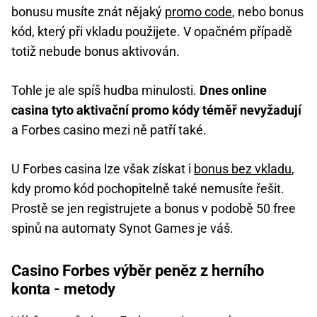
bonusu musíte znát nějaký
promo code
, nebo bonus
kód, který při vkladu použijete. V opačném případě
totiž nebude bonus aktivován.
Tohle je ale spíš hudba minulosti.
Dnes online
casina tyto aktivační promo kódy téměř nevyžadují
a Forbes casino mezi ně patří také.
U Forbes casina lze však získat i
bonus bez vkladu
,
kdy promo kód pochopitelně také nemusíte řešit.
Prostě se jen registrujete a bonus v podobě 50 free
spinů na automaty Synot Games je váš.
Casino Forbes výběr peněz z herního
konta - metody