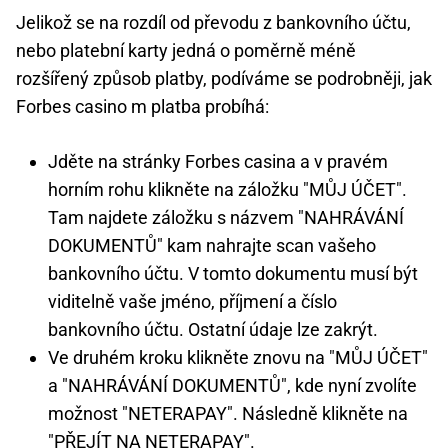
Jelikož se na rozdíl od převodu z bankovního účtu,
nebo platební karty jedná o poměrně méně
rozšířený způsob platby, podíváme se podrobněji, jak
Forbes casino m platba probíhá:
Jděte na stránky Forbes casina a v pravém
horním rohu klikněte na záložku "MŮJ ÚČET".
Tam najdete záložku s názvem "NAHRÁVÁNÍ
DOKUMENTŮ" kam nahrajte scan vašeho
bankovního účtu. V tomto dokumentu musí být
viditelně vaše jméno, příjmení a číslo
bankovního účtu. Ostatní údaje lze zakrýt.
Ve druhém kroku klikněte znovu na "MŮJ ÚČET"
a "NAHRÁVÁNÍ DOKUMENTŮ", kde nyní zvolíte
možnost "NETERAPAY". Následně klikněte na
"PŘEJÍT NA NETERAPAY".