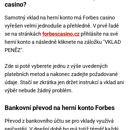
casino?
Samotný vklad na herní konto má Forbes casino
vyřešen velmi jednoduše a přehledně. V prvé řadě
se na stránkách
forbescasino.cz
přihlásíte na své
herní konto a následně kliknete na záložku "VKLAD
PENĚZ".
Zde si poté vyberete jednu z výše uvedených
platebních metod a nakonec zadejte požadované
údaje. Stačí se zkrátka jen držet instrukcí a vklad ani
výběr nebude žádný problém.
Bankovní převod na herní konto Forbes
Převod z bankovního účtu se pro vklady využívá
nejčastěji. V dnešní době ho má totiž téměř každý