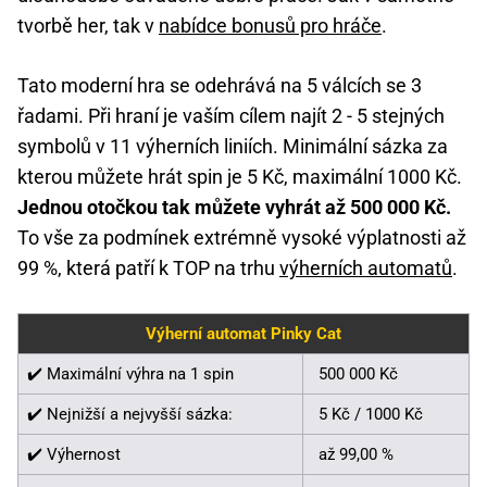
tvorbě her, tak v
nabídce bonusů pro hráče
.
Tato moderní hra se odehrává na 5 válcích se 3
řadami. Při hraní je vaším cílem najít 2 - 5 stejných
symbolů v 11 výherních liniích. Minimální sázka za
kterou můžete hrát spin je 5 Kč, maximální 1000 Kč.
Jednou otočkou tak můžete vyhrát až 500 000 Kč.
To vše za podmínek extrémně vysoké výplatnosti až
99 %, která patří k TOP na trhu
výherních automatů
.
Výherní automat Pinky Cat
✔️ Maximální výhra na 1 spin
500 000 Kč
✔️ Nejnižší a nejvyšší sázka:
5 Kč / 1000 Kč
✔️ Výhernost
až 99,00 %