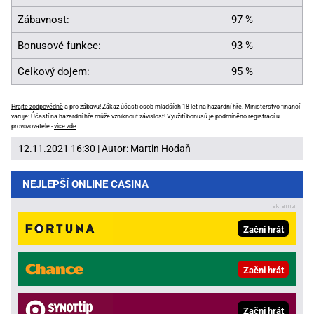
Zábavnost:
97 %
Bonusové funkce:
93 %
Celkový dojem:
95 %
Hrajte zodpovědně
a pro zábavu! Zákaz účasti osob mladších 18 let na hazardní hře. Ministerstvo financí
varuje: Účastí na hazardní hře může vzniknout závislost! Využití bonusů je podmíněno registrací u
provozovatele -
více zde
.
12.11.2021 16:30 | Autor:
Martin Hodaň
NEJLEPŠÍ ONLINE CASINA
Začni hrát
Začni hrát
Začni hrát