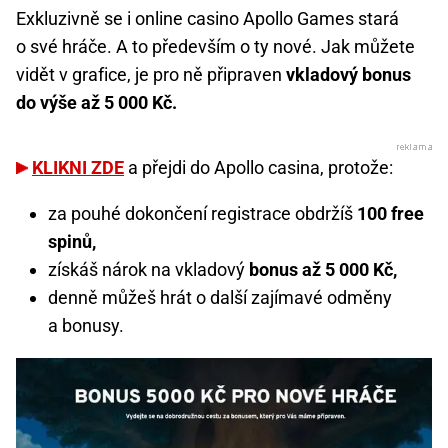
Exkluzivně se i online casino Apollo Games stará
o své hráče. A to především o ty nové. Jak můžete
vidět v grafice, je pro ně připraven
vkladový bonus
do výše až 5 000 Kč.
KLIKNI ZDE
a přejdi do Apollo casina, protože:
za pouhé dokončení registrace obdržíš
100 free
spinů,
získáš nárok na vkladový
bonus až 5 000 Kč,
denně můžeš hrát o další zajímavé odměny
a bonusy.