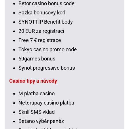
Betor casino bonus code
Sazka bonusovy kod
SYNOTTIP Benefit body
20 EUR za registraci
Free 7 € registrace
Tokyo casino promo code
69games bonus
Synot progressive bonus
Casino tipy a návody
M platba casino
Neterapay casino platba
Skrill SMS vklad
Betano výběr peněz