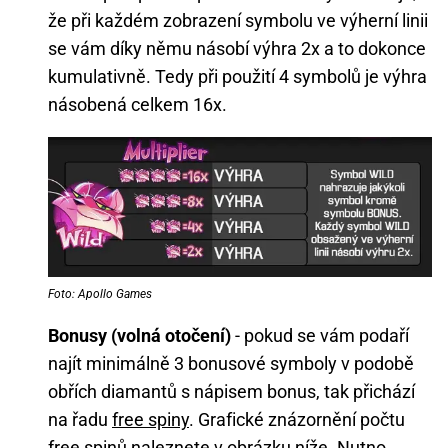
že při každém zobrazení symbolu ve výherní linii
se vám díky němu násobí výhra 2x a to dokonce
kumulativně. Tedy při použití 4 symbolů je výhra
násobená celkem 16x.
Foto: Apollo Games
Bonusy (volná otočení)
- pokud se vám podaří
najít minimálně 3 bonusové symboly v podobě
obřích diamantů s nápisem bonus, tak přichází
na řadu
free spiny
. Grafické znázornění počtu
free spinů naleznete v obrázku níže. Nutno