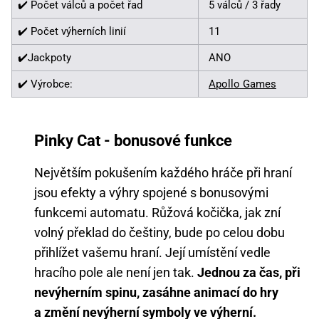
✔️ Počet válců a počet řad
5 válců / 3 řady
✔️ Počet výherních linií
11
✔️Jackpoty
ANO
✔️ Výrobce:
Apollo Games
Pinky Cat - bonusové funkce
Největším pokušením každého hráče při hraní
jsou efekty a výhry spojené s bonusovými
funkcemi automatu. Růžová kočička, jak zní
volný překlad do češtiny, bude po celou dobu
přihlížet vašemu hraní. Její umístění vedle
hracího pole ale není jen tak.
Jednou za čas, při
nevýherním spinu, zasáhne animací do hry
a změní nevýherní symboly ve výherní.