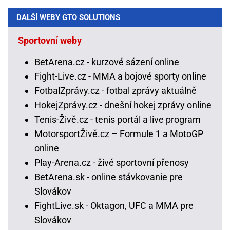
DALŠÍ WEBY GTO SOLUTIONS
Sportovní weby
BetArena.cz - kurzové sázení online
Fight-Live.cz - MMA a bojové sporty online
FotbalZprávy.cz - fotbal zprávy aktuálně
HokejZprávy.cz - dnešní hokej zprávy online
Tenis-Živě.cz - tenis portál a live program
MotorsportŽivě.cz – Formule 1 a MotoGP
online
Play-Arena.cz - živé sportovní přenosy
BetArena.sk - online stávkovanie pre
Slovákov
FightLive.sk - Oktagon, UFC a MMA pre
Slovákov