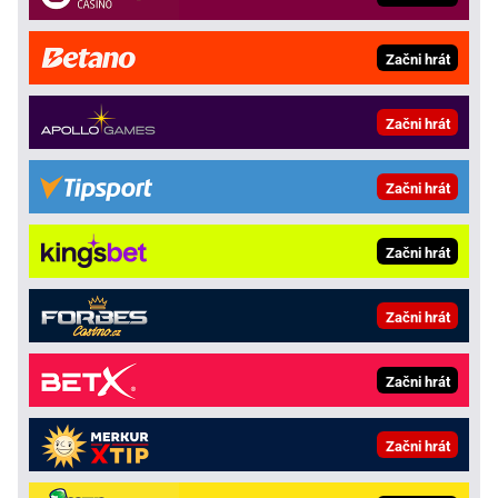
Začni hrát
Začni hrát
Začni hrát
Začni hrát
Začni hrát
Začni hrát
Začni hrát