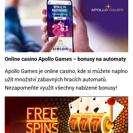
Online casino Apollo Games – bonusy na automaty
Apollo Games je online casino, kde si můžete naplno
užít množství zábavných hracích automatů.
Nezapomeňte využít všechny nabízené bonusy!